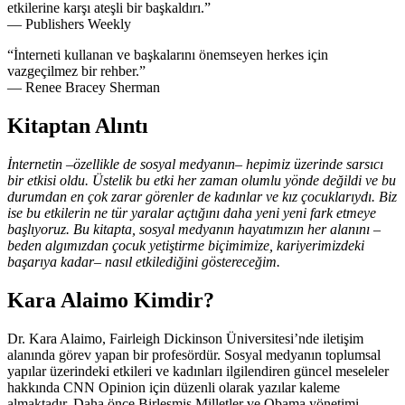
etkilerine karşı ateşli bir başkaldırı.”
— Publishers Weekly
“İnterneti kullanan ve başkalarını önemseyen herkes için
vazgeçilmez bir rehber.”
— Renee Bracey Sherman
Kitaptan Alıntı
İnternetin –özellikle de sosyal medyanın– hepimiz üzerinde sarsıcı
bir etkisi oldu. Üstelik bu etki her zaman olumlu yönde değildi ve bu
durumdan en çok zarar görenler de kadınlar ve kız
çocuklarıydı. Biz
ise bu etkilerin ne tür yaralar açtığını daha yeni yeni fark etmeye
başlıyoruz. Bu kitapta, sosyal medyanın hayatımızın her alanını –
beden algımızdan çocuk yetiştirme biçimimize, kariyerimizdeki
başarıya kadar– nasıl etkilediğini göstereceğim.
Kara Alaimo Kimdir?
Dr. Kara Alaimo, Fairleigh Dickinson Üniversitesi’nde iletişim
alanında görev yapan bir profesördür. Sosyal medyanın toplumsal
yapılar üzerindeki etkileri ve kadınları ilgilendiren güncel meseleler
hakkında CNN Opinion için düzenli olarak yazılar kaleme
almaktadır. Daha önce Birleşmiş Milletler ve Obama yönetimi