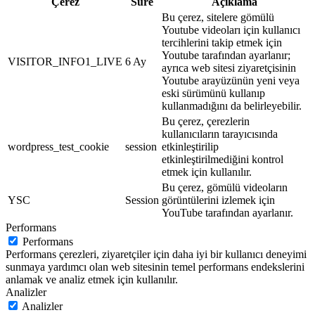
Çerez
Süre
Açıklama
Bu çerez, sitelere gömülü
Youtube videoları için kullanıcı
tercihlerini takip etmek için
Youtube tarafından ayarlanır;
VISITOR_INFO1_LIVE
6 Ay
ayrıca web sitesi ziyaretçisinin
Youtube arayüzünün yeni veya
eski sürümünü kullanıp
kullanmadığını da belirleyebilir.
Bu çerez, çerezlerin
kullanıcıların tarayıcısında
wordpress_test_cookie
session
etkinleştirilip
etkinleştirilmediğini kontrol
etmek için kullanılır.
Bu çerez, gömülü videoların
YSC
Session
görüntülerini izlemek için
YouTube tarafından ayarlanır.
Performans
Performans
Performans çerezleri, ziyaretçiler için daha iyi bir kullanıcı deneyimi
sunmaya yardımcı olan web sitesinin temel performans endekslerini
anlamak ve analiz etmek için kullanılır.
Analizler
Analizler