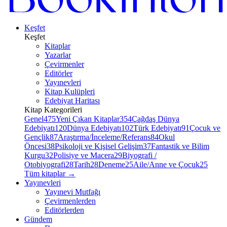
Keşfet
Keşfet
Kitaplar
Yazarlar
Çevirmenler
Editörler
Yayınevleri
Kitap Kulüpleri
Edebiyat Haritası
Kitap Kategorileri
Genel
475
Yeni Çıkan Kitaplar
354
Çağdaş Dünya
Edebiyatı
120
Dünya Edebiyatı
102
Türk Edebiyatı
91
Çocuk ve
Gençlik
87
Araştırma/İnceleme/Referans
84
Okul
Öncesi
38
Psikoloji ve Kişisel Gelişim
37
Fantastik ve Bilim
Kurgu
32
Polisiye ve Macera
29
Biyografi /
Otobiyografi
28
Tarih
28
Deneme
25
Aile/Anne ve Çocuk
25
Tüm kitaplar
→
Yayınevleri
Yayınevi Mutfağı
Çevirmenlerden
Editörlerden
Gündem