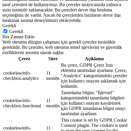
taraf çerezleri de kullanıyoruz. Bu çerezler tarayıcınızda yalnızca
sizin izninizle saklanacaktır. Bu çerezleri devre dışı bırakma
seçeneğiniz de vardır. Ancak bu çerezlerden bazılarını devre dışı
bırakmak tarama deneyiminizi etkileyebilir.
Gerekli
Gerekli
Her Zaman Etkin
Web sitesinin düzgün çalışması için gerekli çerezler kesinlikle
gereklidir. Bu çerezler, web sitesinin temel işlevlerini ve güvenlik
özelliklerini anonim olarak sağlar.
Çerez
Süre
Açıklama
Bu çerez, GDPR Çerez İzni
eklentisi tarafından ayarlanır. Çerez,
cookielawinfo-
11
"Analytics" kategorisindeki çerezler
checkbox-analytics
months
için kullanıcı onayını saklamak için
kullanılır.
Tanımlama bilgisi, "İşlevsel"
kategorisindeki tanımlama bilgileri
cookielawinfo-
11
için kullanıcı onayını kaydetmek
checkbox-functional
months
için GDPR tanımlama bilgisi onayı
tarafından ayarlanır.
This cookie is set by GDPR Cookie
Consent plugin. The cookies is used
cookielawinfo-
11
to store the user consent for the