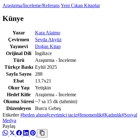
Araştırma/İnceleme/Referans
Yeni Çıkan Kitaplar
Künye
Yazar
Kara Alaimo
Çevirmen
Sevda Akyüz
Yayınevi
Doğan Kitap
Orijinal Dili
İngilizce
Türü
Araştırma - İnceleme
Türkçe Baskı
Eylül 2025
Sayfa Sayısı
288
Ebat
13.7x21
Okur Yaşı
Yetişkin
Hedef Kitle
Araştırma - İnceleme
Okuma Süresi
~7 sa 15 dk
(tahmini)
Düzenleyen
Burcu Gebeş
Etiketler
#beden algısı
#çevrimiçi taciz
#fenomenlik
#Kadınlık
#Sosyal
Medya
Paylaş