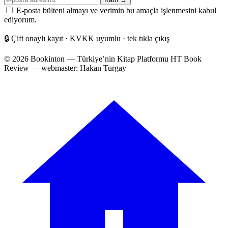
posta
E-posta bülteni almayı ve verimin bu amaçla işlenmesini kabul
adresiniz
ediyorum.
🔒
Çift onaylı kayıt · KVKK uyumlu · tek tıkla çıkış
© 2026 Bookinton — Türkiye’nin Kitap Platformu
HT Book
Review — webmaster: Hakan Turgay