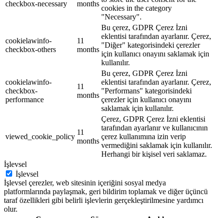
checkbox-necessary
months
cookies in the category
"Necessary".
Bu çerez, GDPR Çerez İzni
eklentisi tarafından ayarlanır. Çerez,
cookielawinfo-
11
"Diğer" kategorisindeki çerezler
checkbox-others
months
için kullanıcı onayını saklamak için
kullanılır.
Bu çerez, GDPR Çerez İzni
cookielawinfo-
eklentisi tarafından ayarlanır. Çerez,
11
checkbox-
"Performans" kategorisindeki
months
performance
çerezler için kullanıcı onayını
saklamak için kullanılır.
Çerez, GDPR Çerez İzni eklentisi
tarafından ayarlanır ve kullanıcının
11
viewed_cookie_policy
çerez kullanımına izin verip
months
vermediğini saklamak için kullanılır.
Herhangi bir kişisel veri saklamaz.
İşlevsel
İşlevsel
İşlevsel çerezler, web sitesinin içeriğini sosyal medya
platformlarında paylaşmak, geri bildirim toplamak ve diğer üçüncü
taraf özellikleri gibi belirli işlevlerin gerçekleştirilmesine yardımcı
olur.