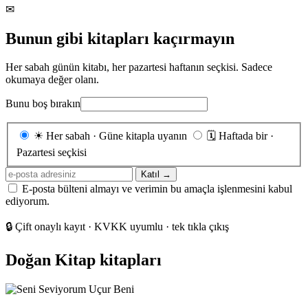
✉
Bunun gibi kitapları kaçırmayın
Her sabah günün kitabı, her pazartesi haftanın seçkisi. Sadece
okumaya değer olanı.
Bunu boş bırakın
Gönderim
☀
Her sabah · Güne kitapla uyanın
🗓
Haftada bir ·
sıklığı
Pazartesi seçkisi
E-
Katıl →
posta
E-posta bülteni almayı ve verimin bu amaçla işlenmesini kabul
adresiniz
ediyorum.
🔒
Çift onaylı kayıt · KVKK uyumlu · tek tıkla çıkış
Doğan Kitap kitapları