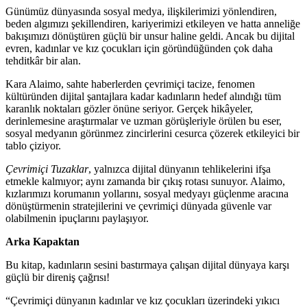
Günümüz dünyasında sosyal medya, ilişkilerimizi yönlendiren,
beden algımızı şekillendiren, kariyerimizi etkileyen ve hatta anneliğe
bakışımızı dönüştüren güçlü bir unsur haline geldi. Ancak bu dijital
evren, kadınlar ve kız çocukları için göründüğünden çok daha
tehditkâr bir alan.
Kara Alaimo, sahte haberlerden çevrimiçi tacize, fenomen
kültüründen dijital şantajlara kadar kadınların hedef alındığı tüm
karanlık noktaları gözler önüne seriyor. Gerçek hikâyeler,
derinlemesine araştırmalar ve uzman görüşleriyle örülen bu eser,
sosyal medyanın görünmez zincirlerini cesurca çözerek etkileyici bir
tablo çiziyor.
Çevrimiçi Tuzaklar
, yalnızca dijital dünyanın tehlikelerini ifşa
etmekle kalmıyor; aynı zamanda bir çıkış rotası sunuyor. Alaimo,
kızlarımızı korumanın yollarını, sosyal medyayı güçlenme aracına
dönüştürmenin stratejilerini ve çevrimiçi dünyada güvenle var
olabilmenin ipuçlarını paylaşıyor.
Arka Kapaktan
Bu kitap, kadınların sesini bastırmaya çalışan dijital dünyaya karşı
güçlü bir direniş çağrısı!
“Çevrimiçi dünyanın kadınlar ve kız çocukları üzerindeki yıkıcı