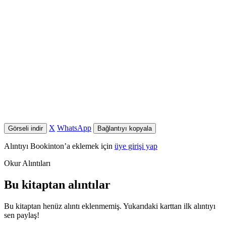
X
WhatsApp
Görseli indir
Bağlantıyı kopyala
Alıntıyı Bookinton’a eklemek için
üye girişi yap
Okur Alıntıları
Bu kitaptan alıntılar
Bu kitaptan henüz alıntı eklenmemiş. Yukarıdaki karttan ilk alıntıyı
sen paylaş!