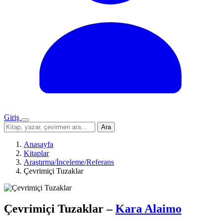
Giriş
Menü
Sitede
Ara
ara
Anasayfa
Kitaplar
Araştırma/İnceleme/Referans
Çevrimiçi Tuzaklar
Çevrimiçi Tuzaklar
–
Kara Alaimo