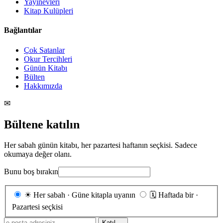
Yayınevleri
Kitap Kulüpleri
Bağlantılar
Çok Satanlar
Okur Tercihleri
Günün Kitabı
Bülten
Hakkımızda
✉
Bültene katılın
Her sabah günün kitabı, her pazartesi haftanın seçkisi. Sadece
okumaya değer olanı.
Bunu boş bırakın
Gönderim
☀
Her sabah · Güne kitapla uyanın
🗓
Haftada bir ·
sıklığı
Pazartesi seçkisi
E-
Katıl →