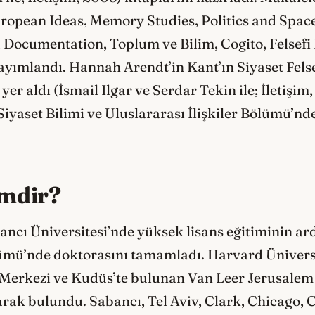
uropean Ideas, Memory Studies, Politics and Spa
 Documentation, Toplum ve Bilim, Cogito, Felsefi
ayımlandı. Hannah Arendt’in Kant’ın Siyaset Felse
yer aldı (İsmail Ilgar ve Serdar Tekin ile; İletişim
iyaset Bilimi ve Uluslararası İlişkiler Bölümü’nd
imdir?
ancı Üniversitesi’nde yüksek lisans eğitiminin a
lümü’nde doktorasını tamamladı. Harvard Üniversi
Merkezi ve Kudüs’te bulunan Van Leer Jerusalem 
arak bulundu. Sabancı, Tel Aviv, Clark, Chicago, C