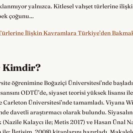
anmıyor yalnızca. Kitlesel vahşet türlerine ilişk
 pek çoğunu…
 Türlerine İlişkin Kavramlara Türkiye’den Bakmak”
 Kimdir?
site öğrenimine Boğaziçi Üniversitesi’nde başladı.
isansını ODTÜ’de, siyaset teorisi yüksek lisansı i
e Carleton Üniversitesi’nde tamamladı. Viyana W
nde davetli araştırmacı olarak bulundu. Siyasalı
(Nazile Kalaycı ile; Metis 2017) ve Hasan Ünal N
le; İletişim, 2008) kitaplarını hazırladı. Makalele