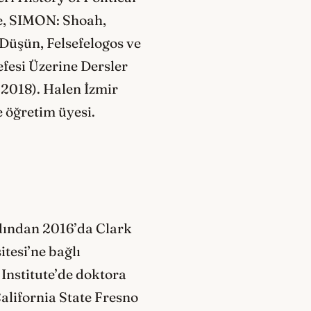
ce, SIMON: Shoah,
 Düşün, Felsefelogos ve
fesi Üzerine Dersler
, 2018). Halen İzmir
e öğretim üyesi.
rdından 2016’da Clark
tesi’ne bağlı
Institute’de doktora
alifornia State Fresno