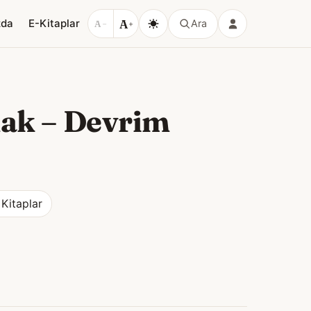
A
zda
E-Kitaplar
Ara
A
−
+
mak
–
Devrim
 Kitaplar