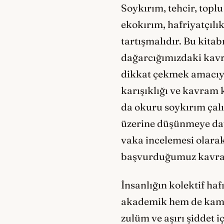
Soykırım, tehcir, toplu
ekokırım, hafriyatçılı
tartışmalıdır. Bu kitab
dağarcığımızdaki kavr
dikkat çekmek amacıyl
karışıklığı ve kavram
da okuru soykırım çalı
üzerine düşünmeye dave
vaka incelemesi olarak
başvurduğumuz kavram
İnsanlığın kolektif ha
akademik hem de kamus
zulüm ve aşırı şiddet 