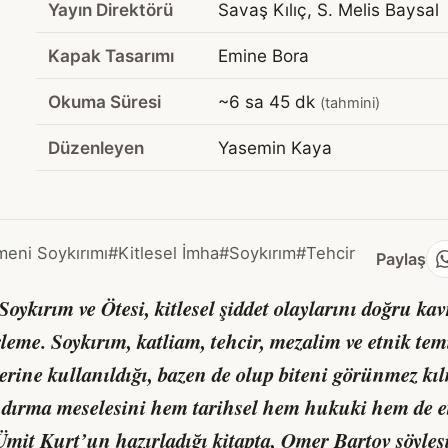
Yayın Direktörü
Savaş Kılıç, S. Melis Baysal
Kapak Tasarımı
Emine Bora
Okuma Süresi
~6 sa 45 dk
(tahmini)
Düzenleyen
Yasemin Kaya
meni Soykırımı
#Kitlesel İmha
#Soykırım
#Tehcir
Paylaş
oykırım ve Ötesi
, kitlesel şiddet olaylarını doğru 
leme. Soykırım, katliam, tehcir, mezalim ve etnik tem
rine kullanıldığı, bazen de olup biteni görünmez kılm
dırma meselesini hem tarihsel hem hukuki hem de eti
 Ümit Kurt’un hazırladığı kitapta, Omer Bartov söyle