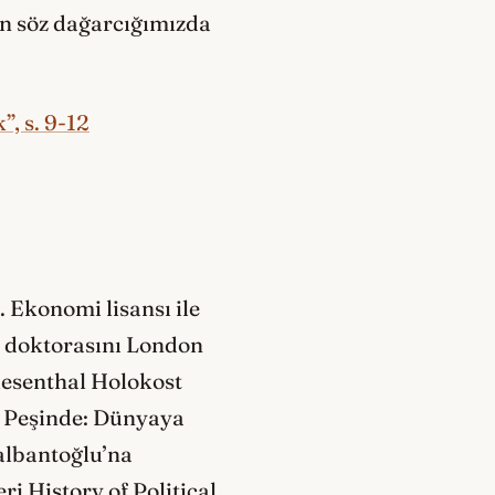
in söz dağarcığımızda
, s. 9-12
 Ekonomi lisansı ile
le doktorasını London
iesenthal Holokost
n Peşinde: Dünyaya
albantoğlu’na
ri History of Political