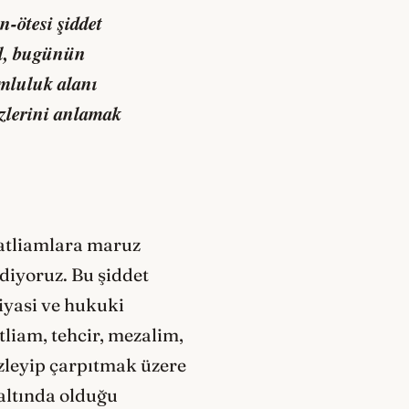
n-ötesi şiddet
il, bugünün
umluluk alanı
izlerini anlamak
katliamlara maruz
ediyoruz. Bu şiddet
iyasi ve hukuki
tliam, tehcir, mezalim,
izleyip çarpıtmak üzere
 altında olduğu