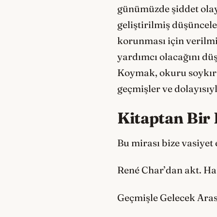
günümüzde şiddet olay
geliştirilmiş düşüncel
korunması için verilm
yardımcı olacağını dü
Koymak, okuru soykırı
geçmişler ve dolayısıy
Kitaptan Bir
Bu mirası bize vasiyet
René Char’dan akt. H
Geçmişle Gelecek Ara