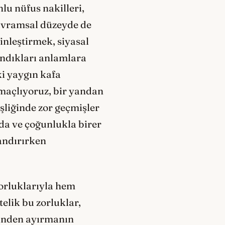
nlu nüfus nakilleri,
 kavramsal düzeyde de
ginleştirmek, siyasal
ndıkları anlamlara
i yaygın kafa
maçlıyoruz, bir yandan
şliğinde zor geçmişler
da ve çoğunlukla birer
andırırken
zorluklarıyla hem
elik bu zorluklar,
irinden ayırmanın