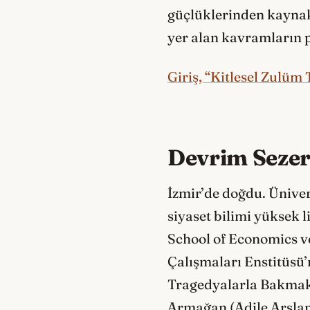
güçlüklerinden kaynakl
yer alan kavramların
Giriş, “Kitlesel Zulüm
Devrim Sezer
İzmir’de doğdu. Üniver
siyaset bilimi yüksek l
School of Economics v
Çalışmaları Enstitüsü’
Tragedyalarla Bakmak 
Armağan (Adile Arslan i