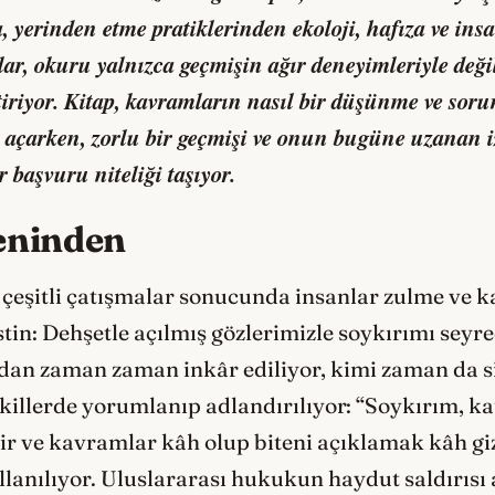
, yerinden etme pratiklerinden ekoloji, hafıza ve insa
lar, okuru yalnızca geçmişin ağır deneyimleriyle değ
tiriyor. Kitap, kavramların nasıl bir düşünme ve sor
a açarken, zorlu bir geçmişi ve onun bugüne uzanan 
r başvuru niteliği taşıyor.
eninden
eşitli çatışmalar sonucunda insanlar zulme ve 
stin: Dehşetle açılmış gözlerimizle soykırımı seyr
fından zaman zaman inkâr ediliyor, kimi zaman da s
ekillerde yorumlanıp adlandırılıyor: “Soykırım, ka
abir ve kavramlar kâh olup biteni açıklamak kâh g
ullanılıyor. Uluslararası hukukun haydut saldırısı