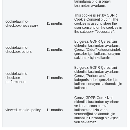
tanımlama bilgisi onayı
tarafından ayarlanır.
This cookie is set by GDPR
Cookie Consent plugin. The
cookielawinfo-
11 months
cookies is used to store the
checkbox-necessary
user consent for the cookies in
the category "Necessary".
Bu çerez, GDPR Çerez İzni
eklentisi tarafından ayarlanır.
cookielawinfo-
11 months
Çerez, "Diğer" kategorisindeki
checkbox-others
çerezler için kullanıcı onayını
saklamak için kullanılır.
Bu çerez, GDPR Çerez İzni
eklentisi tarafından ayarlanır.
cookielawinfo-
Çerez, "Performans"
checkbox-
11 months
kategorisindeki çerezler için
performance
kullanıcı onayını saklamak için
kullanılır.
Çerez, GDPR Çerez İzni
eklentisi tarafından ayarlanır
ve kullanıcının çerez
viewed_cookie_policy
11 months
kullanımına izin verip
vermediğini saklamak için
kullanılır. Herhangi bir kişisel
veri saklamaz.