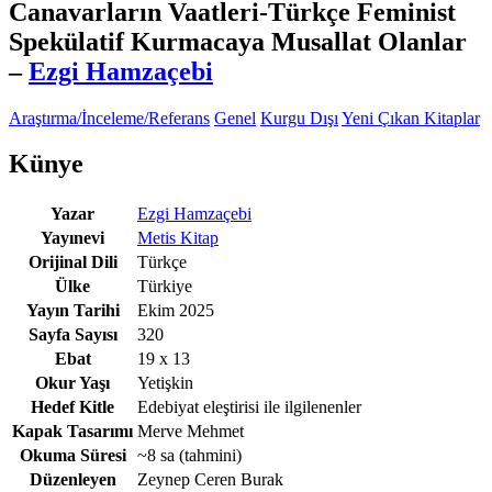
Canavarların Vaatleri-Türkçe Feminist
Spekülatif Kurmacaya Musallat Olanlar
–
Ezgi Hamzaçebi
Araştırma/İnceleme/Referans
Genel
Kurgu Dışı
Yeni Çıkan Kitaplar
Künye
Yazar
Ezgi Hamzaçebi
Yayınevi
Metis Kitap
Orijinal Dili
Türkçe
Ülke
Türkiye
Yayın Tarihi
Ekim 2025
Sayfa Sayısı
320
Ebat
19 x 13
Okur Yaşı
Yetişkin
Hedef Kitle
Edebiyat eleştirisi ile ilgilenenler
Kapak Tasarımı
Merve Mehmet
Okuma Süresi
~8 sa
(tahmini)
Düzenleyen
Zeynep Ceren Burak