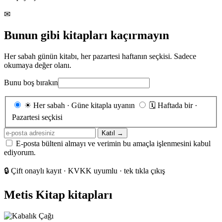
✉
Bunun gibi kitapları kaçırmayın
Her sabah günün kitabı, her pazartesi haftanın seçkisi. Sadece
okumaya değer olanı.
Bunu boş bırakın
Gönderim
☀
Her sabah · Güne kitapla uyanın
🗓
Haftada bir ·
sıklığı
Pazartesi seçkisi
E-
Katıl →
posta
E-posta bülteni almayı ve verimin bu amaçla işlenmesini kabul
adresiniz
ediyorum.
🔒
Çift onaylı kayıt · KVKK uyumlu · tek tıkla çıkış
Metis Kitap kitapları