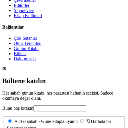
Çevirmenler
Editörler
Yayınevleri
Kitap Kulüpleri
Bağlantılar
Çok Satanlar
Okur Tercihleri
Günün Kitabı
Bülten
Hakkımızda
✉
Bültene katılın
Her sabah günün kitabı, her pazartesi haftanın seçkisi. Sadece
okumaya değer olanı.
Bunu boş bırakın
Gönderim
☀
Her sabah · Güne kitapla uyanın
🗓
Haftada bir ·
sıklığı