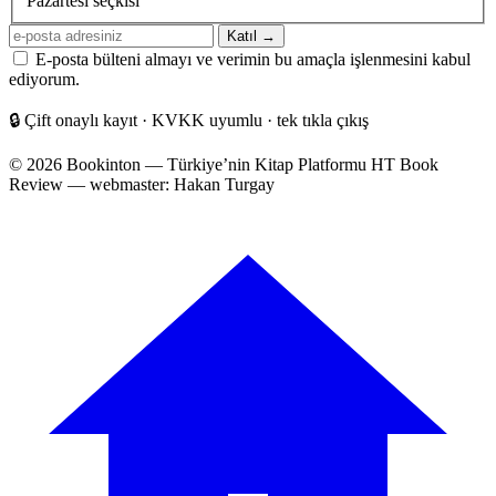
Pazartesi seçkisi
E-
Katıl →
posta
E-posta bülteni almayı ve verimin bu amaçla işlenmesini kabul
adresiniz
ediyorum.
🔒
Çift onaylı kayıt · KVKK uyumlu · tek tıkla çıkış
© 2026 Bookinton — Türkiye’nin Kitap Platformu
HT Book
Review — webmaster: Hakan Turgay