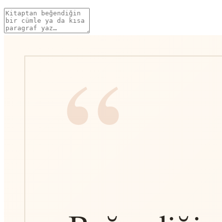
Alıntı
metni