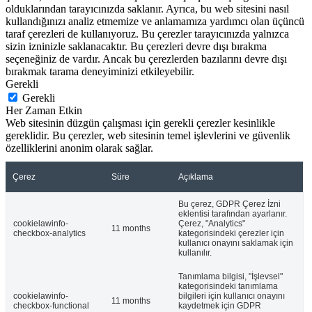
olduklarından tarayıcınızda saklanır. Ayrıca, bu web sitesini nasıl
kullandığınızı analiz etmemize ve anlamamıza yardımcı olan üçüncü
taraf çerezleri de kullanıyoruz. Bu çerezler tarayıcınızda yalnızca
sizin izninizle saklanacaktır. Bu çerezleri devre dışı bırakma
seçeneğiniz de vardır. Ancak bu çerezlerden bazılarını devre dışı
bırakmak tarama deneyiminizi etkileyebilir.
Gerekli
Gerekli
Her Zaman Etkin
Web sitesinin düzgün çalışması için gerekli çerezler kesinlikle
gereklidir. Bu çerezler, web sitesinin temel işlevlerini ve güvenlik
özelliklerini anonim olarak sağlar.
Çerez
Süre
Açıklama
Bu çerez, GDPR Çerez İzni
eklentisi tarafından ayarlanır.
cookielawinfo-
Çerez, "Analytics"
11 months
checkbox-analytics
kategorisindeki çerezler için
kullanıcı onayını saklamak için
kullanılır.
Tanımlama bilgisi, "İşlevsel"
kategorisindeki tanımlama
cookielawinfo-
bilgileri için kullanıcı onayını
11 months
checkbox-functional
kaydetmek için GDPR