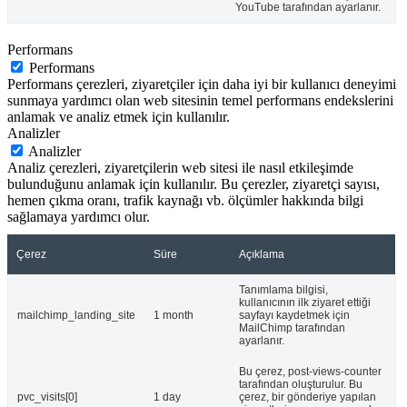
YouTube tarafından ayarlanır.
Performans
Performans
Performans çerezleri, ziyaretçiler için daha iyi bir kullanıcı deneyimi
sunmaya yardımcı olan web sitesinin temel performans endekslerini
anlamak ve analiz etmek için kullanılır.
Analizler
Analizler
Analiz çerezleri, ziyaretçilerin web sitesi ile nasıl etkileşimde
bulunduğunu anlamak için kullanılır. Bu çerezler, ziyaretçi sayısı,
hemen çıkma oranı, trafik kaynağı vb. ölçümler hakkında bilgi
sağlamaya yardımcı olur.
Çerez
Süre
Açıklama
Tanımlama bilgisi,
kullanıcının ilk ziyaret ettiği
mailchimp_landing_site
1 month
sayfayı kaydetmek için
MailChimp tarafından
ayarlanır.
Bu çerez, post-views-counter
tarafından oluşturulur. Bu
pvc_visits[0]
1 day
çerez, bir gönderiye yapılan