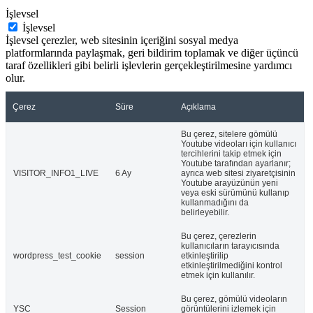
İşlevsel
İşlevsel
İşlevsel çerezler, web sitesinin içeriğini sosyal medya
platformlarında paylaşmak, geri bildirim toplamak ve diğer üçüncü
taraf özellikleri gibi belirli işlevlerin gerçekleştirilmesine yardımcı
olur.
Çerez
Süre
Açıklama
Bu çerez, sitelere gömülü
Youtube videoları için kullanıcı
tercihlerini takip etmek için
Youtube tarafından ayarlanır;
VISITOR_INFO1_LIVE
6 Ay
ayrıca web sitesi ziyaretçisinin
Youtube arayüzünün yeni
veya eski sürümünü kullanıp
kullanmadığını da
belirleyebilir.
Bu çerez, çerezlerin
kullanıcıların tarayıcısında
wordpress_test_cookie
session
etkinleştirilip
etkinleştirilmediğini kontrol
etmek için kullanılır.
Bu çerez, gömülü videoların
YSC
Session
görüntülerini izlemek için