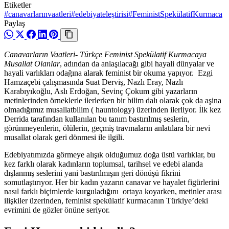
Etiketler
#canavarlarınvaatleri
#edebiyateleştirisi
#FeministSpekülatifKurmaca
Paylaş
Canavarların Vaatleri- Türkçe Feminist Spekülatif Kurmacaya
Musallat Olanlar
, adından da anlaşılacağı gibi hayali dünyalar ve
hayali varlıkları odağına alarak feminist bir okuma yapıyor. Ezgi
Hamzaçebi çalışmasında Suat Derviş, Nazlı Eray, Nazlı
Karabıyıkoğlu, Aslı Erdoğan, Sevinç Çokum gibi yazarların
metinlerinden örneklerle ilerlerken bir bilim dalı olarak çok da aşina
olmadığımız musallatbilim ( hauntology) üzerinden ilerliyor. İlk kez
Derrida tarafından kullanılan bu tanım bastırılmış seslerin,
görünmeyenlerin, ölülerin, geçmiş travmaların anlatılara bir nevi
musallat olarak geri dönmesi ile ilgili.
Edebiyatımızda görmeye alışık olduğumuz doğa üstü varlıklar, bu
kez farklı olarak kadınların toplumsal, tarihsel ve edebi alanda
dışlanmış seslerini yani bastırılmışın geri dönüşü fikrini
somutlaştırıyor. Her bir kadın yazarın canavar ve hayalet figürlerini
nasıl farklı biçimlerde kurguladığını ortaya koyarken, metinler arası
ilişkiler üzerinden, feminist spekülatif kurmacanın Türkiye’deki
evrimini de gözler önüne seriyor.