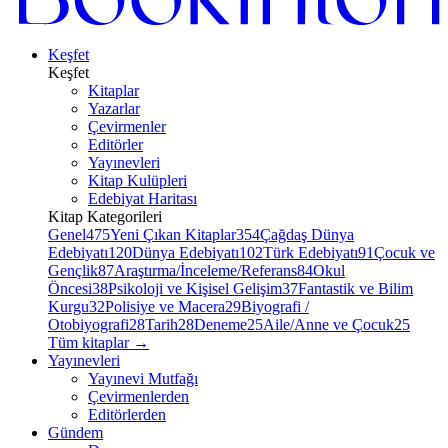
Keşfet
Keşfet
Kitaplar
Yazarlar
Çevirmenler
Editörler
Yayınevleri
Kitap Kulüpleri
Edebiyat Haritası
Kitap Kategorileri
Genel
475
Yeni Çıkan Kitaplar
354
Çağdaş Dünya
Edebiyatı
120
Dünya Edebiyatı
102
Türk Edebiyatı
91
Çocuk ve
Gençlik
87
Araştırma/İnceleme/Referans
84
Okul
Öncesi
38
Psikoloji ve Kişisel Gelişim
37
Fantastik ve Bilim
Kurgu
32
Polisiye ve Macera
29
Biyografi /
Otobiyografi
28
Tarih
28
Deneme
25
Aile/Anne ve Çocuk
25
Tüm kitaplar
→
Yayınevleri
Yayınevi Mutfağı
Çevirmenlerden
Editörlerden
Gündem