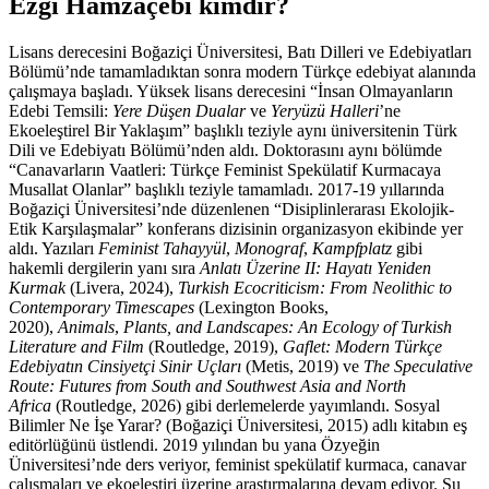
Ezgi Hamzaçebi kimdir?
Lisans derecesini Boğaziçi Üniversitesi, Batı Dilleri ve Edebiyatları
Bölümü’nde tamamladıktan sonra modern Türkçe edebiyat alanında
çalışmaya başladı. Yüksek lisans derecesini “İnsan Olmayanların
Edebi Temsili:
Yere Düşen Dualar
ve
Yeryüzü Halleri
’ne
Ekoeleştirel Bir Yaklaşım” başlıklı teziyle aynı üniversitenin Türk
Dili ve Edebiyatı Bölümü’nden aldı. Doktorasını aynı bölümde
“Canavarların Vaatleri: Türkçe Feminist Spekülatif Kurmacaya
Musallat Olanlar” başlıklı teziyle tamamladı. 2017-19 yıllarında
Boğaziçi Üniversitesi’nde düzenlenen “Disiplinlerarası Ekolojik-
Etik Karşılaşmalar” konferans dizisinin organizasyon ekibinde yer
aldı. Yazıları
Feminist Tahayyül
,
Monograf
,
Kampfplatz
gibi
hakemli dergilerin yanı sıra
Anlatı Üzerine II: Hayatı Yeniden
Kurmak
(Livera, 2024),
Turkish Ecocriticism: From Neolithic to
Contemporary Timescapes
(Lexington Books,
2020),
Animals
,
Plants, and Landscapes: An Ecology of Turkish
Literature and Film
(Routledge, 2019),
Gaflet: Modern Türkçe
Edebiyatın Cinsiyetçi Sinir Uçları
(Metis, 2019) ve
The Speculative
Route: Futures from South and Southwest Asia and North
Africa
(Routledge, 2026) gibi derlemelerde yayımlandı. Sosyal
Bilimler Ne İşe Yarar? (Boğaziçi Üniversitesi, 2015) adlı kitabın eş
editörlüğünü üstlendi. 2019 yılından bu yana Özyeğin
Üniversitesi’nde ders veriyor, feminist spekülatif kurmaca, canavar
çalışmaları ve ekoeleştiri üzerine araştırmalarına devam ediyor. Şu