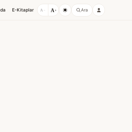
A
zda
E-Kitaplar
Ara
A
−
+