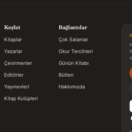
Keşfet
Bağlantılar
Kitaplar
Çok Satanlar
H
Yazarlar
Okur Tercihleri
h
o
Çevirmenler
Günün Kitabı
Editörler
Bülten
s
Yayınevleri
Hakkımızda
Kitap Kulüpleri