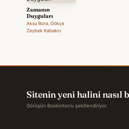
Zamanın
Duyguları
Aksu Bora
,
Gökçe
Zeybek Kabakcı
Sitenin yeni halini nasıl
Görüşün Bookinton’u şekillendiriyor.