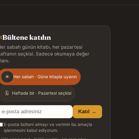
Bültene katılın
✉
er sabah günün kitabı, her pazartesi
aftanın seçkisi. Sadece okumaya değer
lanı.
Gönderim
☀
Her sabah · Güne kitapla uyanın
ıklığı
🗓
Haftada bir · Pazartesi seçkisi
E-
Katıl →
posta
E-posta bülteni almayı ve verimin bu amaçla
adresiniz
işlenmesini kabul ediyorum.