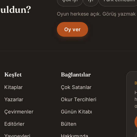
 buldun?
Oyun herkese açık. Görüş yazmak 
Oy ver
Keşfet
Bağlantılar
Kitaplar
Çok Satanlar
H
Yazarlar
Okur Tercihleri
h
o
Çevirmenler
Günün Kitabı
Editörler
Bülten
s
Yayınevleri
Hakkımızda