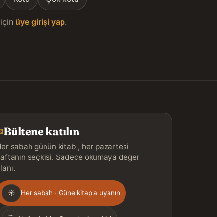
için
üye girişi yap
.
Bültene katılın
✉
er sabah günün kitabı, her pazartesi
aftanın seçkisi. Sadece okumaya değer
lanı.
Gönderim
☀
Her sabah · Güne kitapla uyanın
ıklığı