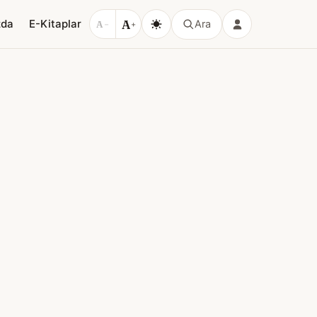
A
zda
E-Kitaplar
Ara
A
−
+