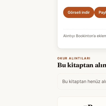
Görseli indir
Pay
Alıntıyı Bookinton’a ekle
OKUR ALINTILARI
Bu kitaptan alın
Bu kitaptan henüz alı