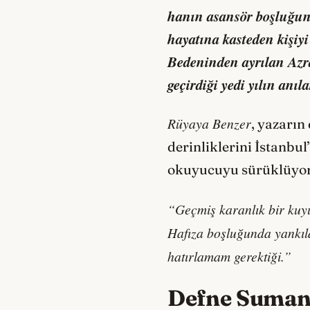
hanın asansör boşluğund
hayatına kasteden kişiyi
Bedeninden ayrılan Azra
geçirdiği yedi yılın anı
Rüyaya Benzer
, yazarın
derinliklerini İstanbu
okuyucuyu sürüklüyor
“Geçmiş karanlık bir kuyu
Hafıza boşluğunda yankılan
hatırlamam gerektiği.”
Defne Suman