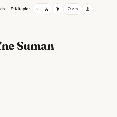
A
zda
E-Kitaplar
Ara
A
−
+
fne Suman