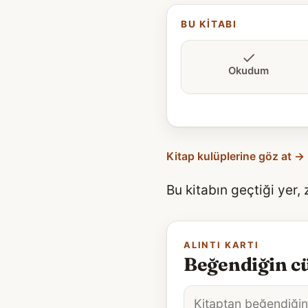
BU KITABI
Okudum
Kitap kulüplerine göz at →
Bu kitabın geçtiği yer,
ALINTI KARTI
Beğendiğin cü
Alıntı