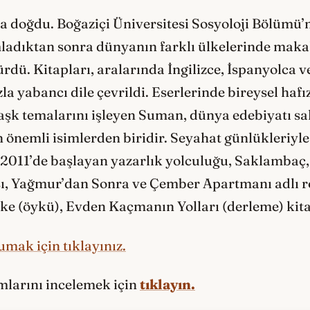
da doğdu. Boğaziçi Üniversitesi Sosyoloji Bölümü’
mladıktan sonra dünyanın farklı ülkelerinde maka
rdü. Kitapları, aralarında İngilizce, İspanyolca
a yabancı dile çevrildi. Eserlerinde bireysel haf
e aşk temalarını işleyen Suman, dünya edebiyatı 
n önemli isimlerden biridir. Seyahat günlükleriy
2011’de başlayan yazarlık yolculuğu, Saklambaç
sı, Yağmur’dan Sonra ve Çember Apartmanı adlı ro
lke (öykü), Evden Kaçmanın Yolları (derleme) kit
mak için tıklayınız.
ımlarını incelemek için
tıklayın.