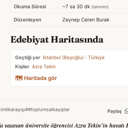
Okuma Süresi
~7 sa 30 dk
(tahmini)
Düzenleyen
Zeynep Ceren Burak
Edebiyat Haritasında
Geçtiği yer
İstanbul (Beyoğlu)
·
Türkiye
Kişiler
Azra Tekin
🗺️ Haritada gör
imlikarayışı
##toplumsalkayıplar
Paylaş
a yaşayan üniversite öğrencisi Azra Tekin’in hayatı 