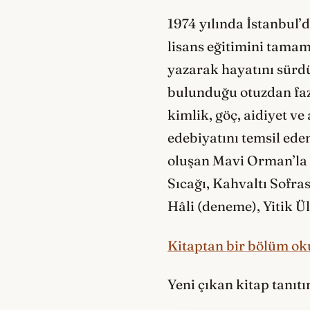
1974 yılında İstanbul’
lisans eğitimini tama
yazarak hayatını sürdü
bulunduğu otuzdan fazl
kimlik, göç, aidiyet v
edebiyatını temsil ede
oluşan Mavi Orman’la 
Sıcağı, Kahvaltı Sofra
Hâli (deneme), Yitik Ü
Kitaptan bir bölüm oku
Yeni çıkan kitap tanıt