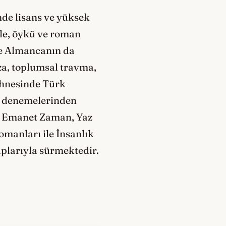
nde lisans ve yüksek
le, öykü ve roman
 ve Almancanın da
ıza, toplumsal travma,
sahnesinde Türk
le denemelerinden
, Emanet Zaman, Yaz
manları ile İnsanlık
aplarıyla sürmektedir.