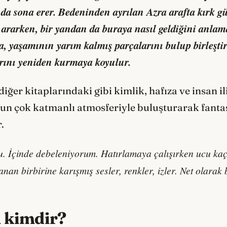
a sona erer. Bedeninden ayrılan Azra arafta kırk gü
 ararken, bir yandan da buraya nasıl geldiğini anlam
, yaşamının yarım kalmış parçalarını bulup birleşti
larını yeniden kurmaya koyulur.
 diğer kitaplarındaki gibi kimlik, hafıza ve insan il
l’un çok katmanlı atmosferiyle buluşturarak fantas
.
. İçinde debeleniyorum. Hatırlamaya çalışırken ucu kaçı
an birbirine karışmış sesler, renkler, izler. Net olarak 
 kimdir?