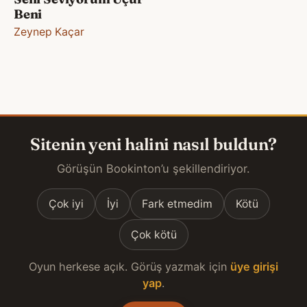
Beni
Zeynep Kaçar
Sitenin yeni halini nasıl buldun?
Görüşün Bookinton’u şekillendiriyor.
Çok iyi
İyi
Fark etmedim
Kötü
Çok kötü
Oyun herkese açık. Görüş yazmak için
üye girişi
yap
.