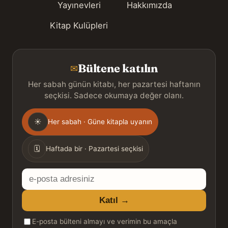
Yayınevleri
Hakkımızda
Kitap Kulüpleri
Bültene katılın
✉
Her sabah günün kitabı, her pazartesi haftanın
seçkisi. Sadece okumaya değer olanı.
Gönderim
☀
Her sabah · Güne kitapla uyanın
sıklığı
🗓
Haftada bir · Pazartesi seçkisi
E-
posta
Katıl →
adresiniz
E-posta bülteni almayı ve verimin bu amaçla