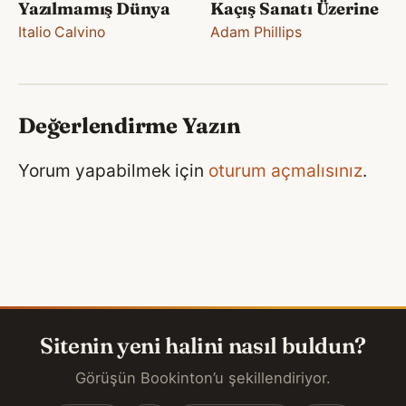
Yazılmamış Dünya
Kaçış Sanatı Üzerine
Italio Calvino
Adam Phillips
Değerlendirme Yazın
Yorum yapabilmek için
oturum açmalısınız
.
Sitenin yeni halini nasıl buldun?
Görüşün Bookinton’u şekillendiriyor.