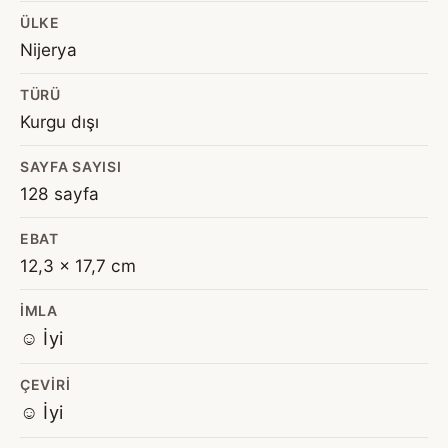
ÜLKE
Nijerya
TÜRÜ
Kurgu dışı
SAYFA SAYISI
128 sayfa
EBAT
12,3 x 17,7 cm
İMLA
☺️ İyi
ÇEVIRI
☺️ İyi