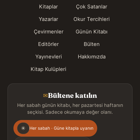
Kitaplar
Çok Satanlar
Yazarlar
Okur Tercihleri
Çevirmenler
Günün Kitabı
Editörler
Bülten
Yayınevleri
Hakkımızda
Kitap Kulüpleri
Bültene katılın
✉
Her sabah günün kitabı, her pazartesi haftanın
seçkisi. Sadece okumaya değer olanı.
Gönderim
☀
Her sabah · Güne kitapla uyanın
sıklığı