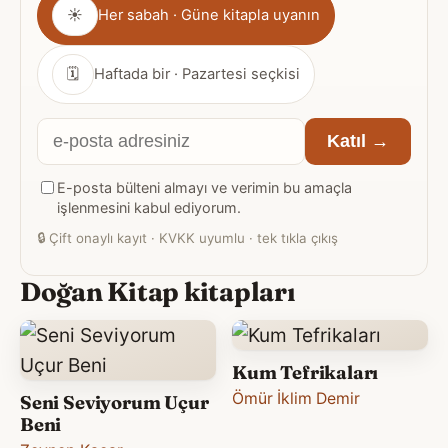
Gönderim
☀
Her sabah · Güne kitapla uyanın
sıklığı
🗓
Haftada bir · Pazartesi seçkisi
E-
Katıl →
posta
E-posta bülteni almayı ve verimin bu amaçla
adresiniz
işlenmesini kabul ediyorum.
🔒
Çift onaylı kayıt · KVKK uyumlu · tek tıkla çıkış
Doğan Kitap kitapları
Kum Tefrikaları
Ömür İklim Demir
Seni Seviyorum Uçur
Beni