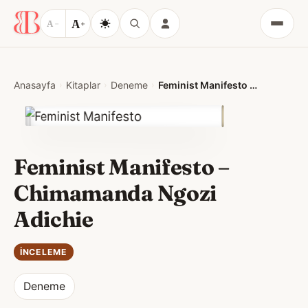
A
A
−
+
Menü
Anasayfa
Kitaplar
Deneme
Feminist Manifesto – Chimamanda Ngozi Adichie
Feminist Manifesto –
Chimamanda Ngozi
Adichie
İNCELEME
Deneme