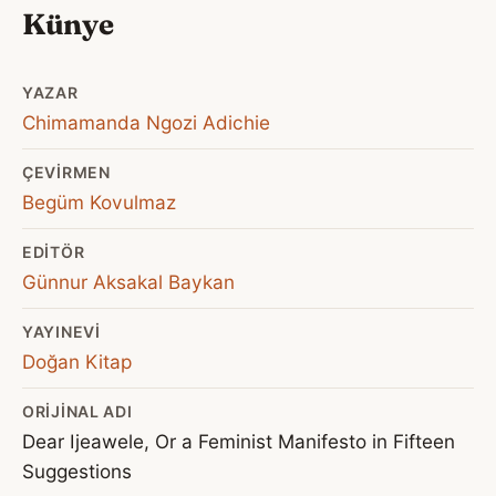
Künye
YAZAR
Chimamanda Ngozi Adichie
ÇEVIRMEN
Begüm Kovulmaz
EDITÖR
Günnur Aksakal Baykan
YAYINEVI
Doğan Kitap
ORIJINAL ADI
Dear Ijeawele, Or a Feminist Manifesto in Fifteen
Suggestions