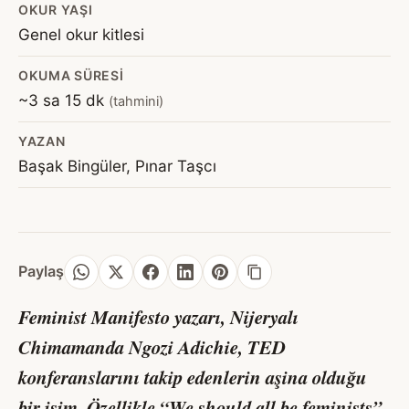
OKUR YAŞI
Genel okur kitlesi
OKUMA SÜRESI
~3 sa 15 dk
(tahmini)
YAZAN
Başak Bingüler, Pınar Taşcı
Paylaş
Feminist Manifesto yazarı, Nijeryalı
Chimamanda Ngozi Adichie, TED
konferanslarını takip edenlerin aşina olduğu
bir isim. Özellikle “We should all be feminists”