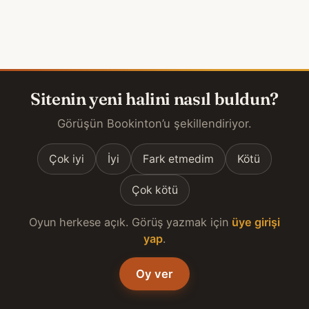
Sitenin yeni halini nasıl buldun?
Görüşün Bookinton’u şekillendiriyor.
Çok iyi
İyi
Fark etmedim
Kötü
Çok kötü
Oyun herkese açık. Görüş yazmak için
üye girişi
yap
.
Oy ver