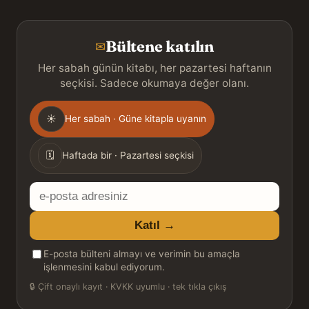
Bültene katılın
✉
Her sabah günün kitabı, her pazartesi haftanın
seçkisi. Sadece okumaya değer olanı.
Gönderim
☀
Her sabah · Güne kitapla uyanın
sıklığı
🗓
Haftada bir · Pazartesi seçkisi
E-
posta
Katıl →
adresiniz
E-posta bülteni almayı ve verimin bu amaçla
işlenmesini kabul ediyorum.
🔒
Çift onaylı kayıt · KVKK uyumlu · tek tıkla çıkış