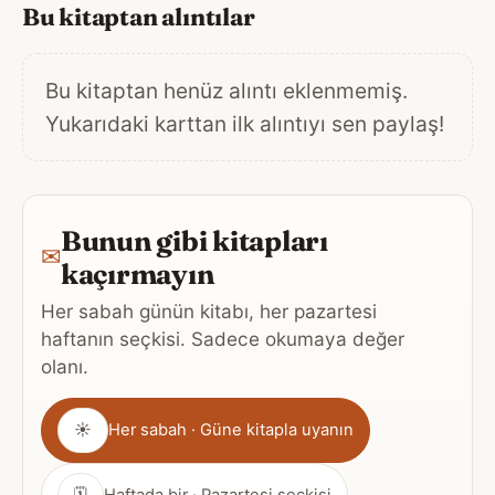
Bu kitaptan alıntılar
Bu kitaptan henüz alıntı eklenmemiş.
Yukarıdaki karttan ilk alıntıyı sen paylaş!
Bunun gibi kitapları
✉
kaçırmayın
Her sabah günün kitabı, her pazartesi
haftanın seçkisi. Sadece okumaya değer
olanı.
Gönderim
☀
Her sabah · Güne kitapla uyanın
sıklığı
🗓
Haftada bir · Pazartesi seçkisi