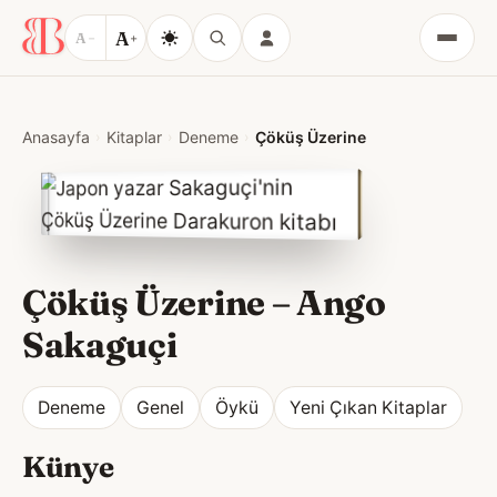
A
A
−
+
Menü
Anasayfa
Kitaplar
Deneme
Çöküş Üzerine
Çöküş Üzerine
–
Ango
Sakaguçi
Deneme
Genel
Öykü
Yeni Çıkan Kitaplar
Künye