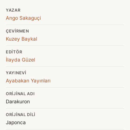
YAZAR
Ango Sakaguçi
ÇEVIRMEN
Kuzey Baykal
EDITÖR
İlayda Güzel
YAYINEVI
Ayabakan Yayınları
ORIJINAL ADI
Darakuron
ORIJINAL DILI
Japonca