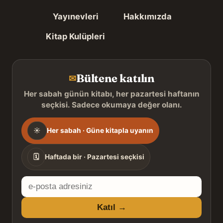
Yayınevleri
Hakkımızda
Kitap Kulüpleri
Bültene katılın
✉
Her sabah günün kitabı, her pazartesi haftanın
seçkisi. Sadece okumaya değer olanı.
Gönderim
☀
Her sabah · Güne kitapla uyanın
sıklığı
🗓
Haftada bir · Pazartesi seçkisi
E-
posta
Katıl →
adresiniz