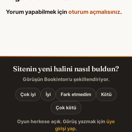
Yorum yapabilmek için
oturum açmalısınız
.
Sitenin yeni halini nasıl buldun?
Görüşün Bookinton’u şekillendiriyor.
Çok iyi
İyi
Fark etmedim
Kötü
Çok kötü
Oyun herkese açık. Görüş yazmak için
üye
girişi yap
.