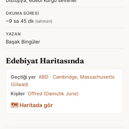
Distopya, edebi kurgu severler
OKUMA SÜRESI
~9 sa 45 dk
(tahmini)
YAZAN
Başak Bingüler
Edebiyat Haritasında
Geçtiği yer
ABD
·
Cambridge, Massachusetts
(Gilead)
Kişiler
Offred (Damızlık June)
🗺️ Haritada gör