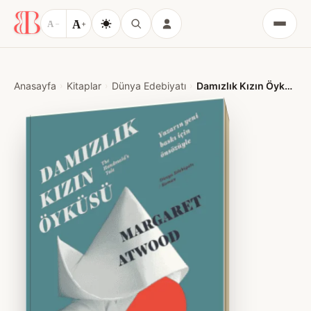
A
A
−
+
Menü
Anasayfa
Kitaplar
Dünya Edebiyatı
Damızlık Kızın Öyküsü – Margaret Atwood