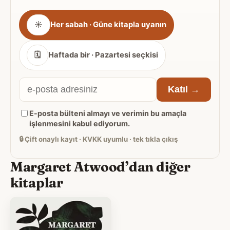
Gönderim
☀
Her sabah · Güne kitapla uyanın
sıklığı
🗓
Haftada bir · Pazartesi seçkisi
E-
Katıl →
posta
E-posta bülteni almayı ve verimin bu amaçla
adresiniz
işlenmesini kabul ediyorum.
🔒
Çift onaylı kayıt · KVKK uyumlu · tek tıkla çıkış
Margaret Atwood’dan diğer
kitaplar