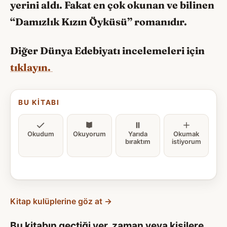
yerini aldı. Fakat en çok okunan ve bilinen
“Damızlık Kızın Öyküsü” romanıdır.
Diğer Dünya Edebiyatı incelemeleri için
tıklayın.
BU KITABI
Okudum
Okuyorum
Yarıda
Okumak
bıraktım
istiyorum
Kitap kulüplerine göz at →
Bu kitabın geçtiği yer, zaman veya kişilere