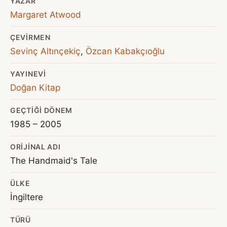
YAZAR
Margaret Atwood
ÇEVIRMEN
Sevinç Altınçekiç
,
Özcan Kabakçıoğlu
YAYINEVI
Doğan Kitap
GEÇTIĞI DÖNEM
1985 – 2005
ORIJINAL ADI
The Handmaid's Tale
ÜLKE
İngiltere
TÜRÜ