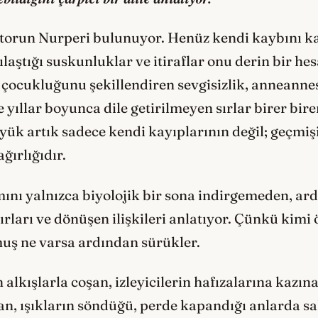
torun Nurperi bulunuyor. Henüz kendi kaybını 
laştığı suskunluklar ve itiraflar onu derin bir h
çocukluğunu şekillendiren sevgisizlik, anneannes
e yıllar boyunca dile getirilmeyen sırlar birer bir
 yük artık sadece kendi kayıplarının değil; geçmiş
ğırlığıdır.
nı yalnızca biyolojik bir sona indirgemeden, ard
sırları ve dönüşen ilişkileri anlatıyor. Çünkü kimi
muş ne varsa ardından sürükler.
alkışlarla coşan, izleyicilerin hafızalarına kazın
an, ışıkların söndüğü, perde kapandığı anlarda s