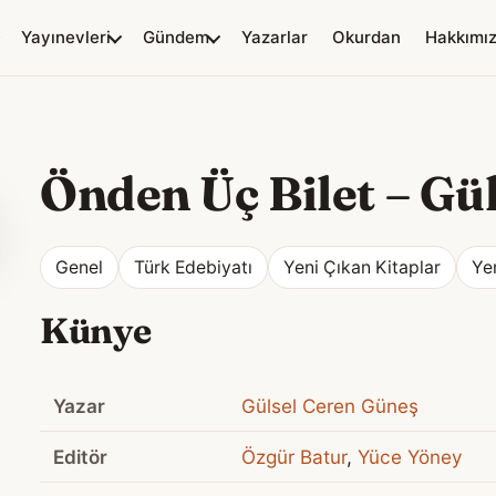
Yayınevleri
Gündem
Yazarlar
Okurdan
Hakkımı
Önden Üç Bilet
–
Gül
Genel
Türk Edebiyatı
Yeni Çıkan Kitaplar
Ye
Künye
Yazar
Gülsel Ceren Güneş
Editör
Özgür Batur
,
Yüce Yöney