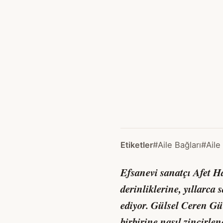
Etiketler
#Aile Bağları
#Aile
Efsanevi sanatçı Afet H
derinliklerine, yıllarca
ediyor. Gülsel Ceren Gün
birbirine nasıl zincirlene