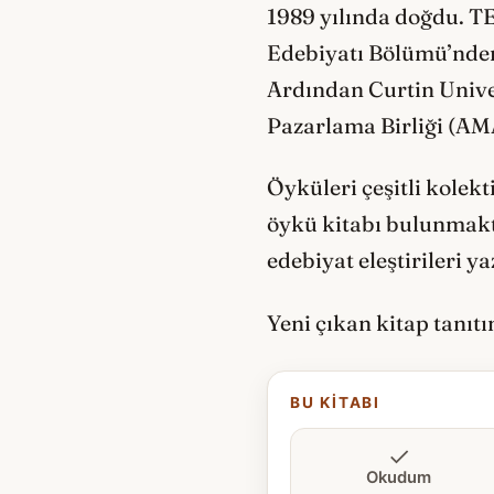
1989 yılında doğdu. T
Edebiyatı Bölümü’nden
Ardından Curtin Univer
Pazarlama Birliği (AMA
Öyküleri çeşitli kolek
öykü kitabı bulunmakt
edebiyat eleştirileri y
Yeni çıkan kitap tanıt
BU KITABI
Okudum