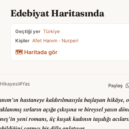
Edebiyat Haritasında
Geçtiği yer
Türkiye
Kişiler
Afet Hanım
·
Nurperi
🗺️ Haritada gör
 Hikayesi
#Yas
Paylaş
anım’ın hastaneye kaldırılmasıyla başlayan hikâye, o
 saklanmış sırların açığa çıkışına ve bireysel yasın 
eş’in yeni romanı, üç kuşak kadının taşıdığı acıların
bildiğini çarpıcı bir dille anlatıyor.