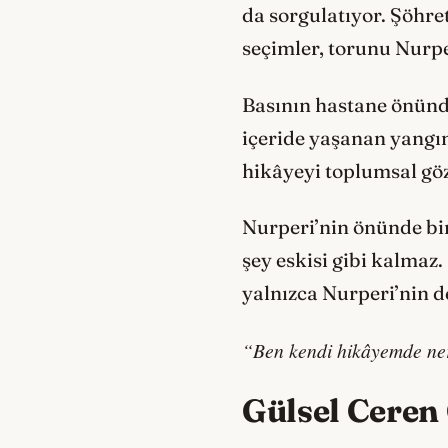
da sorgulatıyor. Şöhret
seçimler, torunu Nurpe
Basının hastane önünde
içeride yaşanan yangı
hikâyeyi toplumsal gö
Nurperi’nin önünde bir
şey eskisi gibi kalmaz
yalnızca Nurperi’nin d
“Ben kendi hikâyemde n
Gülsel Ceren