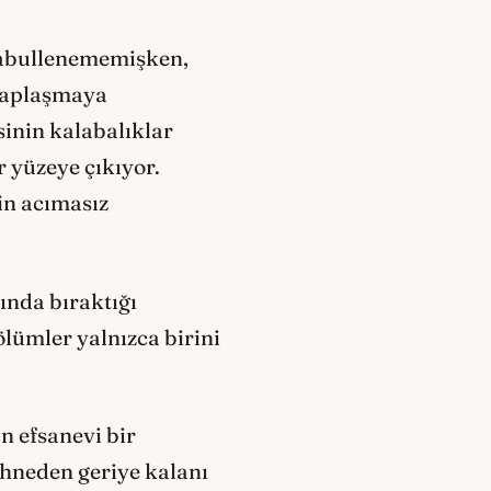
kabullenememişken,
esaplaşmaya
inin kalabalıklar
er yüzeye çıkıyor.
in acımasız
ında bıraktığı
 ölümler yalnızca birini
an efsanevi bir
ahneden geriye kalanı