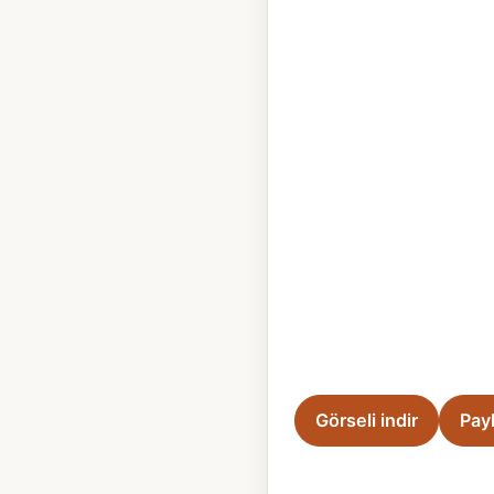
Görseli indir
Pay