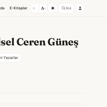
A
zda
E-Kitaplar
Ara
A
−
+
sel Ceren Güneş
ni Yazarlar