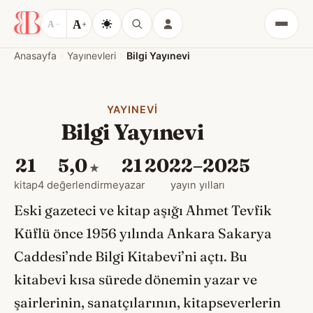
A
A
−
+
Menü
Anasayfa
Yayınevleri
Bilgi Yayınevi
YAYINEVI
Bilgi Yayınevi
21
5,0
21
2022–2025
★
kitap
4 değerlendirme
yazar
yayın yılları
Eski gazeteci ve kitap aşığı Ahmet Tevfik
Küflü önce 1956 yılında Ankara Sakarya
Caddesi’nde Bilgi Kitabevi’ni açtı. Bu
kitabevi kısa sürede dönemin yazar ve
şairlerinin, sanatçılarının, kitapseverlerin