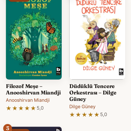
Filozof Meşe –
Düdüklü Tencere
Anooshirvan Miandji
Orkestrası – Dilge
Güney
Anooshirvan Miandji
Dilge Güney
★★★★★
★★★★★
5,0
★★★★★
★★★★★
5,0
3