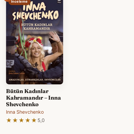
İnceleme
Bütün Kadınlar
Kahramandır – Inna
Shevchenko
Inna Shevchenko
★★★★★
★★★★★
5,0