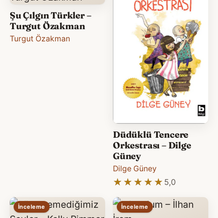
Şu Çılgın Türkler –
Turgut Özakman
Turgut Özakman
Düdüklü Tencere
Orkestrası – Dilge
Güney
Dilge Güney
★★★★★
★★★★★
5,0
İnceleme
İnceleme