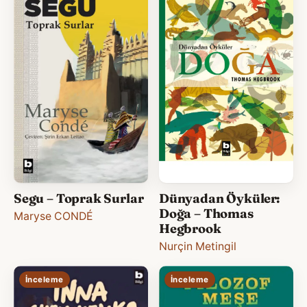
Segu – Toprak Surlar
Dünyadan Öyküler:
Doğa – Thomas
Maryse CONDÉ
Hegbrook
Nurçin Metingil
İnceleme
İnceleme