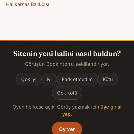
Halikarnas Balıkçısı
Sitenin yeni halini nasıl buldun?
Görüşün Bookinton’u şekillendiriyor.
Çok iyi
İyi
Fark etmedim
Kötü
Çok kötü
Oyun herkese açık. Görüş yazmak için
üye girişi
yap
.
Oy ver