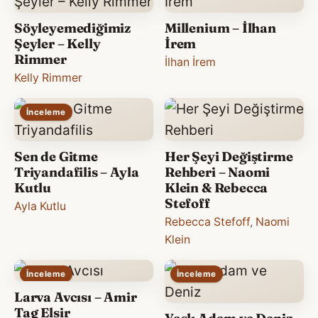
Söyleyemediğimiz
Millenium – İlhan
Şeyler – Kelly
İrem
Rimmer
İlhan İrem
Kelly Rimmer
İnceleme
Sen de Gitme
Her Şeyi Değiştirme
Triyandafilis – Ayla
Rehberi – Naomi
Kutlu
Klein & Rebecca
Stefoff
Ayla Kutlu
Rebecca Stefoff
,
Naomi
Klein
İnceleme
İnceleme
Larva Avcısı – Amir
Tag Elsir