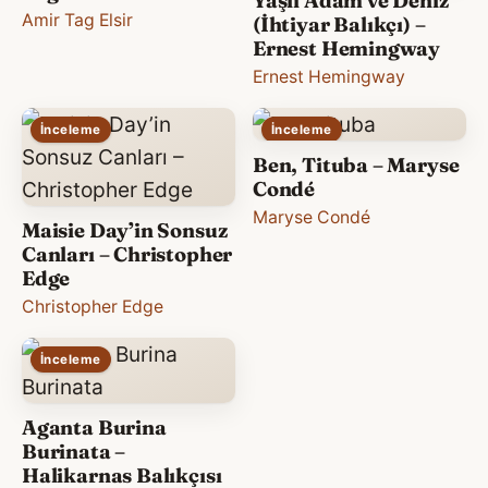
Yaşlı Adam ve Deniz
Amir Tag Elsir
(İhtiyar Balıkçı) –
Ernest Hemingway
Ernest Hemingway
İnceleme
İnceleme
Ben, Tituba – Maryse
Condé
Maryse Condé
Maisie Day’in Sonsuz
Canları – Christopher
Edge
Christopher Edge
İnceleme
Aganta Burina
Burinata –
Halikarnas Balıkçısı