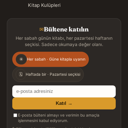
Kitap Kulüpleri
Bültene katılın
✉
Her sabah günün kitabı, her pazartesi haftanın
seçkisi. Sadece okumaya değer olanı.
Gönderim
☀
Her sabah · Güne kitapla uyanın
sıklığı
🗓
Haftada bir · Pazartesi seçkisi
E-
posta
Katıl →
adresiniz
E-posta bülteni almayı ve verimin bu amaçla
işlenmesini kabul ediyorum.