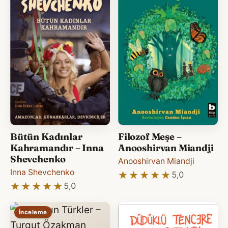
Bütün Kadınlar
Filozof Meşe –
Kahramandır – Inna
Anooshirvan Miandji
Shevchenko
Anooshirvan Miandji
Inna Shevchenko
★★★★★
★★★★★
5,0
★★★★★
★★★★★
5,0
İnceleme