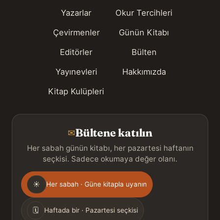
Yazarlar
Okur Tercihleri
Çevirmenler
Günün Kitabı
Editörler
Bülten
Yayınevleri
Hakkımızda
Kitap Kulüpleri
Bültene katılın
✉
Her sabah günün kitabı, her pazartesi haftanın
seçkisi. Sadece okumaya değer olanı.
Gönderim
☀
Her sabah · Güne kitapla uyanın
sıklığı
🗓
Haftada bir · Pazartesi seçkisi