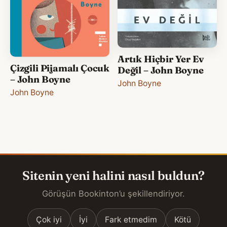
Artık Hiçbir Yer Ev
Çizgili Pijamalı Çocuk
Değil – John Boyne
– John Boyne
John Boyne
John Boyne
Sitenin yeni halini nasıl buldun?
Görüşün Bookinton’u şekillendiriyor.
Çok iyi
İyi
Fark etmedim
Kötü