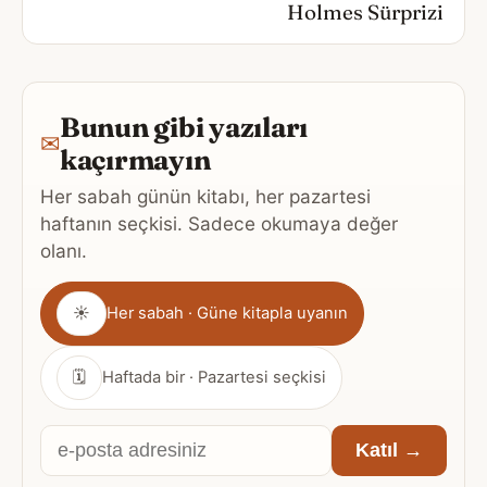
Holmes Sürprizi
Bunun gibi yazıları
✉
kaçırmayın
Her sabah günün kitabı, her pazartesi
haftanın seçkisi. Sadece okumaya değer
olanı.
Gönderim
☀
Her sabah · Güne kitapla uyanın
sıklığı
🗓
Haftada bir · Pazartesi seçkisi
E-
Katıl →
posta