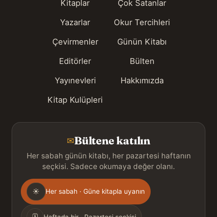
Kitaplar
Çok Satanlar
Yazarlar
Okur Tercihleri
Çevirmenler
Günün Kitabı
Editörler
Bülten
Yayınevleri
Hakkımızda
Kitap Kulüpleri
Bültene katılın
✉
Her sabah günün kitabı, her pazartesi haftanın
seçkisi. Sadece okumaya değer olanı.
Gönderim
☀
Her sabah · Güne kitapla uyanın
sıklığı