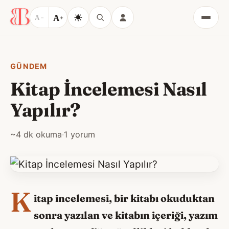
A
A
−
+
Menü
GÜNDEM
Kitap İncelemesi Nasıl
Yapılır?
~4 dk okuma
·
1 yorum
K
itap incelemesi, bir kitabı okuduktan
sonra yazılan ve kitabın içeriği, yazım