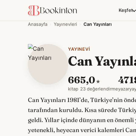
Keşfet
Anasayfa
Yayınevleri
Can Yayınları
YAYINEVI
Can Yayınl
66
5,0
47
1
★
kitap
23 değerlendirme
yazar
yay
Can Yayınları 1981’de, Türkiye’nin önd
tarafından kuruldu. Kısa sürede Türkiy
geldi. Yıllar içinde dünyanın en önemli
yetenekli, heyecan verici kalemleri C