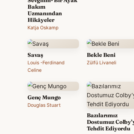
Sevgilim- Bir Ayak
Bakım
Uzmanından
Hikâyeler
Katja Oskamp
Savaş
Bekle Beni
Louis -Ferdinand
Zülfü Livaneli
Celine
Genç Mungo
Douglas Stuart
Bazılarımız
Dostumuz Colby’
Tehdit Ediyordu