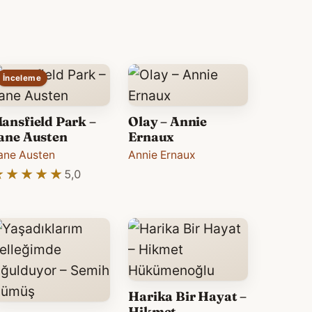
İnceleme
ansfield Park –
Olay – Annie
ane Austen
Ernaux
ane Austen
Annie Ernaux
★★★★★
★★★★★
5,0
Harika Bir Hayat –
Hikmet