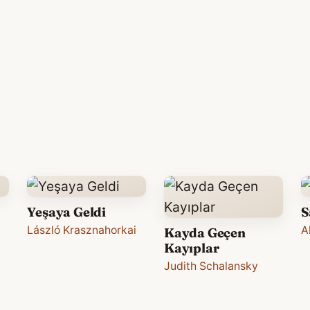
Yeşaya Geldi
S
László Krasznahorkai
A
Kayda Geçen
Kayıplar
Judith Schalansky