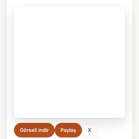
Görseli indir
Paylaş
X