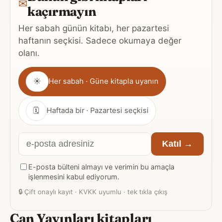
✉
kaçırmayın
Her sabah günün kitabı, her pazartesi
haftanın seçkisi. Sadece okumaya değer
olanı.
Gönderim
☀
Her sabah · Güne kitapla uyanın
sıklığı
🗓
Haftada bir · Pazartesi seçkisi
E-
Katıl →
posta
E-posta bülteni almayı ve verimin bu amaçla
adresiniz
işlenmesini kabul ediyorum.
🔒
Çift onaylı kayıt · KVKK uyumlu · tek tıkla çıkış
Can Yayınları kitapları