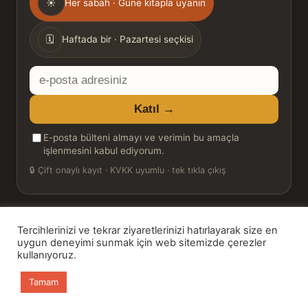
☀
Her sabah · Güne kitapla uyanın
sıklığı
🗓
Haftada bir · Pazartesi seçkisi
E-
posta
Katıl →
adresiniz
E-posta bülteni almayı ve verimin bu amaçla
işlenmesini kabul ediyorum.
🔒
Çift onaylı kayıt · KVKK uyumlu · tek tıkla çıkış
Tercihlerinizi ve tekrar ziyaretlerinizi hatırlayarak size en
© 2026 Bookinton — Türkiye’nin Kitap Platformu
uygun deneyimi sunmak için web sitemizde çerezler
kullanıyoruz.
HT Book Review — webmaster: Hakan Turgay
Tamam
Ana sayfa
Kitaplar
Günün Kitabı
Bülten