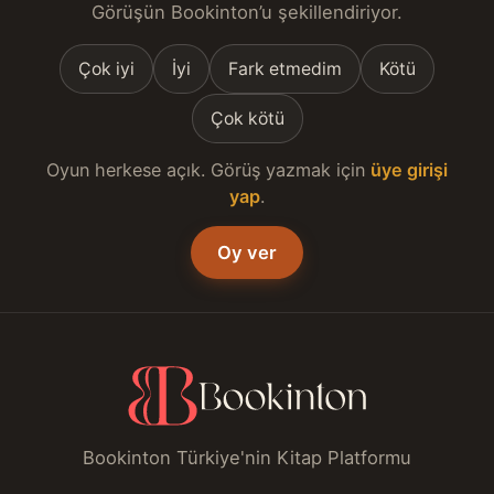
Görüşün Bookinton’u şekillendiriyor.
Çok iyi
İyi
Fark etmedim
Kötü
Çok kötü
Oyun herkese açık. Görüş yazmak için
üye girişi
yap
.
Oy ver
Bookinton Türkiye'nin Kitap Platformu