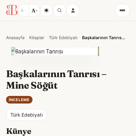
A
A
−
+
Menü
Anasayfa
Kitaplar
Türk Edebiyatı
Başkalarının Tanrısı – Mine Söğüt
Başkalarının Tanrısı –
Mine Söğüt
İNCELEME
Türk Edebiyatı
Künye