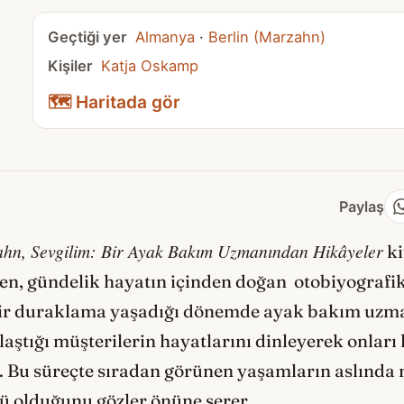
Geçtiği yer
Almanya
·
Berlin (Marzahn)
Kişiler
Katja Oskamp
🗺️ Haritada gör
Paylaş
hn, Sevgilim: Bir Ayak Bakım Uzmanından Hikâyeler
ki
, gündelik hayatın içinden doğan otobiyografik b
bir duraklama yaşadığı dönemde ayak bakım uzma
aştığı müşterilerin hayatlarını dinleyerek onları k
ir. Bu süreçte sıradan görünen yaşamların aslında
ü olduğunu gözler önüne serer.