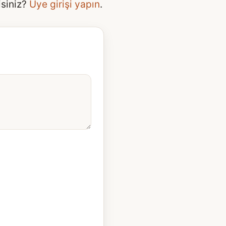
isiniz?
Üye girişi yapın
.