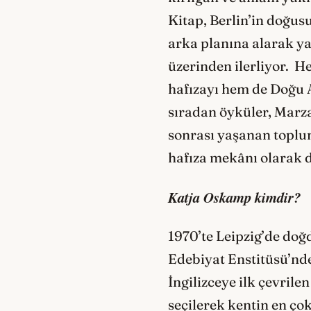
Kitap, Berlin’in doğu
arka planına alarak ya
üzerinden ilerliyor. H
hafızayı hem de Doğu 
sıradan öyküler, Marz
sonrası yaşanan toplu
hafıza mekânı olarak 
Katja Oskamp kimdir?
1970’te Leipzig’de doğ
Edebiyat Enstitüsü’nde
İngilizceye ilk çevril
seçilerek kentin en ço