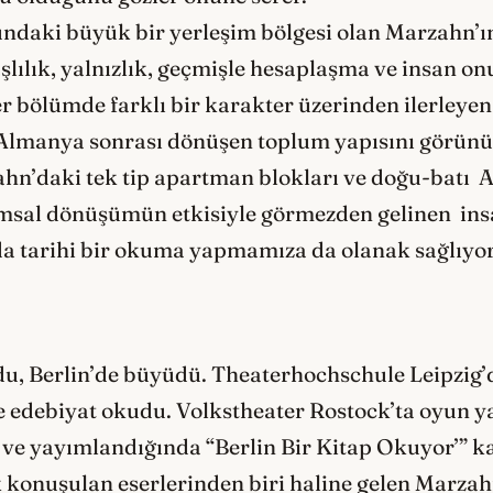
sundaki büyük bir yerleşim bölgesi olan Marzahn’
şlılık, yalnızlık, geçmişle hesaplaşma ve insan on
er bölümde farklı bir karakter üzerinden ilerleyen
Almanya sonrası dönüşen toplum yapısını görünür
ahn’daki tek tip apartman blokları ve doğu-batı
msal dönüşümün etkisiyle görmezden gelinen insa
da tarihi bir okuma yapmamıza da olanak sağlıyo
du, Berlin’de büyüdü. Theaterhochschule Leipzig’
 edebiyat okudu. Volkstheater Rostock’ta oyun yaz
en ve yayımlandığında “Berlin Bir Kitap Okuyor’” 
k konuşulan eserlerinden biri haline gelen Marzah