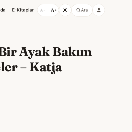
A
zda
E-Kitaplar
Ara
A
−
+
 Bir Ayak Bakım
ler
–
Katja