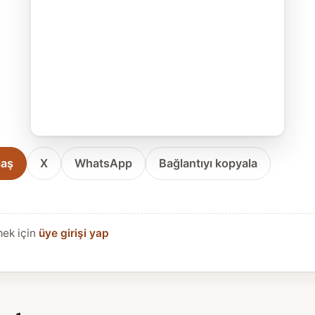
laş
X
WhatsApp
Bağlantıyı kopyala
mek için
üye girişi yap