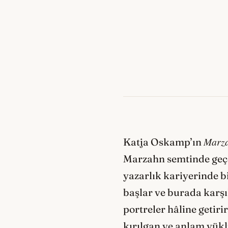
Marza
Katja Oskamp’ın
Marzahn semtinde geçen
yazarlık kariyerinde 
başlar ve burada karşıl
portreler hâline getir
kırılgan ve anlam yükl