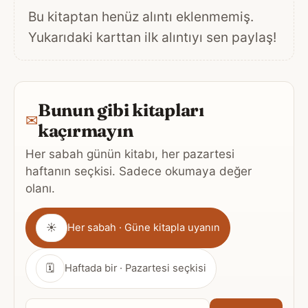
Bu kitaptan henüz alıntı eklenmemiş.
Yukarıdaki karttan ilk alıntıyı sen paylaş!
Bunun gibi kitapları
✉
kaçırmayın
Her sabah günün kitabı, her pazartesi
haftanın seçkisi. Sadece okumaya değer
olanı.
Gönderim
☀
Her sabah · Güne kitapla uyanın
sıklığı
🗓
Haftada bir · Pazartesi seçkisi