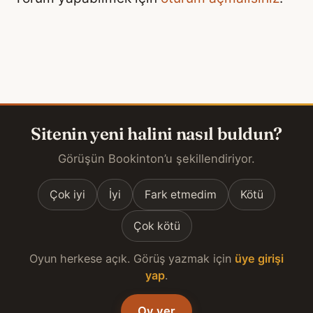
Sitenin yeni halini nasıl buldun?
Görüşün Bookinton’u şekillendiriyor.
Çok iyi
İyi
Fark etmedim
Kötü
Çok kötü
Oyun herkese açık. Görüş yazmak için
üye girişi
yap
.
Oy ver