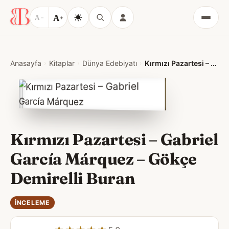
A
A
−
+
Menü
Anasayfa
Kitaplar
Dünya Edebiyatı
Kırmızı Pazartesi – Gabriel García Márquez
Kırmızı Pazartesi – Gabriel
García Márquez
–
Gökçe
Demirelli Buran
İNCELEME