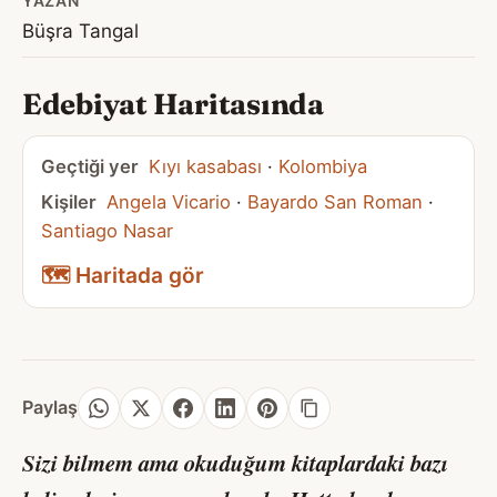
YAZAN
Büşra Tangal
Edebiyat Haritasında
Geçtiği yer
Kıyı kasabası
·
Kolombiya
Kişiler
Angela Vicario
·
Bayardo San Roman
·
Santiago Nasar
🗺️ Haritada gör
Paylaş
Sizi bilmem ama okuduğum kitaplardaki bazı