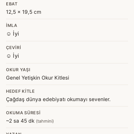
EBAT
12,5 x 19,5 cm
İMLA
☺️ İyi
ÇEVIRI
☺️ İyi
OKUR YAŞI
Genel Yetişkin Okur Kitlesi
HEDEF KITLE
Çağdaş dünya edebiyatı okumayı sevenler.
OKUMA SÜRESI
~2 sa 45 dk
(tahmini)