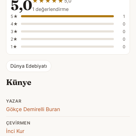
5,0
★★★★★
★★★★★
5,0
1 değerlendirme
5★
1
4★
0
3★
0
2★
0
1★
0
Dünya Edebiyatı
Künye
YAZAR
Gökçe Demirelli Buran
ÇEVIRMEN
İnci Kur