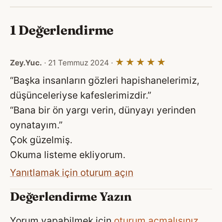
1 Değerlendirme
★★★★★
Zey.Yuc.
· 21 Temmuz 2024 ·
“Başka insanların gözleri hapishanelerimiz,
düşünceleriyse kafeslerimizdir.”
“Bana bir ön yargı verin, dünyayı yerinden
oynatayım.”
Çok güzelmiş.
Okuma listeme ekliyorum.
Yanıtlamak için oturum açın
Değerlendirme Yazın
Yorum yapabilmek için
oturum açmalısınız
.