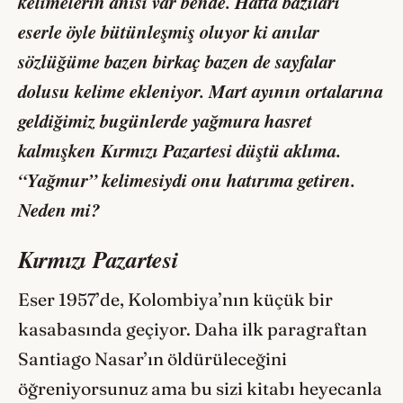
kelimelerin anısı var bende. Hatta bazıları
eserle öyle bütünleşmiş oluyor ki anılar
sözlüğüme bazen birkaç bazen de sayfalar
dolusu kelime ekleniyor. Mart ayının ortalarına
geldiğimiz bugünlerde yağmura hasret
kalmışken
Kırmızı Pazartesi
düştü aklıma.
“Yağmur” kelimesiydi onu hatırıma getiren.
Neden mi?
Kırmızı Pazartesi
Eser 1957’de, Kolombiya’nın küçük bir
kasabasında geçiyor. Daha ilk paragraftan
Santiago Nasar’ın öldürüleceğini
öğreniyorsunuz ama bu sizi kitabı heyecanla