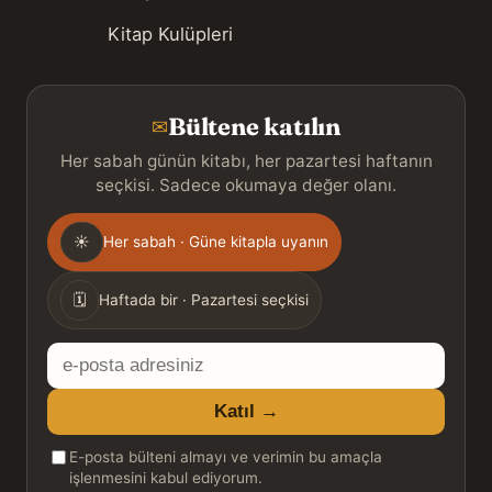
Kitap Kulüpleri
Bültene katılın
✉
Her sabah günün kitabı, her pazartesi haftanın
seçkisi. Sadece okumaya değer olanı.
Gönderim
☀
Her sabah · Güne kitapla uyanın
sıklığı
🗓
Haftada bir · Pazartesi seçkisi
E-
posta
Katıl →
adresiniz
E-posta bülteni almayı ve verimin bu amaçla
işlenmesini kabul ediyorum.