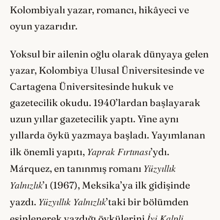
Kolombiyalı yazar, romancı, hikâyeci ve
oyun yazarıdır.
Yoksul bir ailenin oğlu olarak dünyaya gelen
yazar, Kolombiya Ulusal Üniversitesinde ve
Cartagena Üniversitesinde hukuk ve
gazetecilik okudu. 1940’lardan başlayarak
uzun yıllar gazetecilik yaptı. Yine aynı
yıllarda öykü yazmaya başladı. Yayımlanan
Yaprak Fırtınası
ilk önemli yapıtı,
’ydı.
Yüzyıllık
Márquez, en tanınmış romanı
Yalnızlık
’ı (1967), Mek­sika’ya ilk gidişinde
Yüzyıllık Yalnızlık
yazdı.
’taki bir bölümden
İyi Kalpli
esinlenerek yazdığı öykülerini