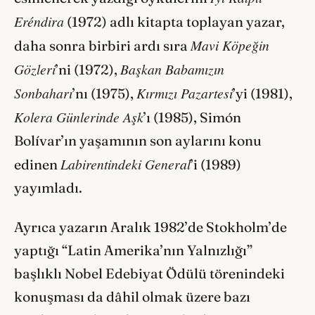
Eréndira
(1972) adlı kitapta toplayan yazar,
Mavi Köpeğin
daha sonra birbiri ardı sıra
Gözleri
Başkan Babamızın
’ni (1972),
Sonbaharı
Kırmızı Pazartesi
’nı (1975),
’yi (1981),
Kolera Günlerinde Aşk
’ı (1985), Simón
Bolívar’ın yaşamının son aylarını konu
Labirentindeki General
edinen
’i (1989)
yayımladı.
Ayrıca yazarın Aralık 1982’de Stokholm’de
yaptığı “Latin Amerika’nın Yalnızlığı”
başlıklı Nobel Edebiyat Ödülü törenindeki
konuşması da dâhil olmak üzere bazı