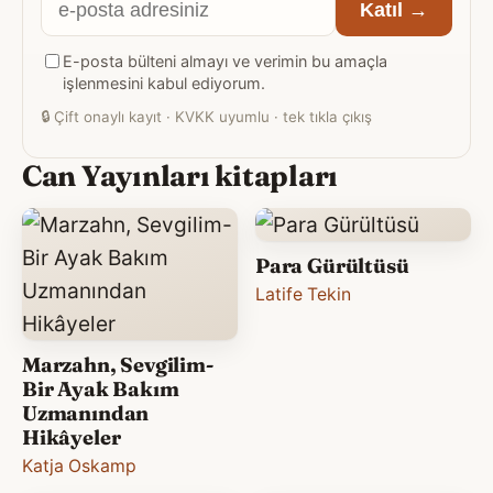
E-
Katıl →
posta
E-posta bülteni almayı ve verimin bu amaçla
adresiniz
işlenmesini kabul ediyorum.
🔒
Çift onaylı kayıt · KVKK uyumlu · tek tıkla çıkış
Can Yayınları kitapları
Para Gürültüsü
Latife Tekin
Marzahn, Sevgilim-
Bir Ayak Bakım
Uzmanından
Hikâyeler
Katja Oskamp