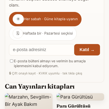
olanı.
Gönderim
☀
Her sabah · Güne kitapla uyanın
sıklığı
🗓
Haftada bir · Pazartesi seçkisi
E-
Katıl →
posta
E-posta bülteni almayı ve verimin bu amaçla
adresiniz
işlenmesini kabul ediyorum.
🔒
Çift onaylı kayıt · KVKK uyumlu · tek tıkla çıkış
Can Yayınları kitapları
Para Gürültüsü