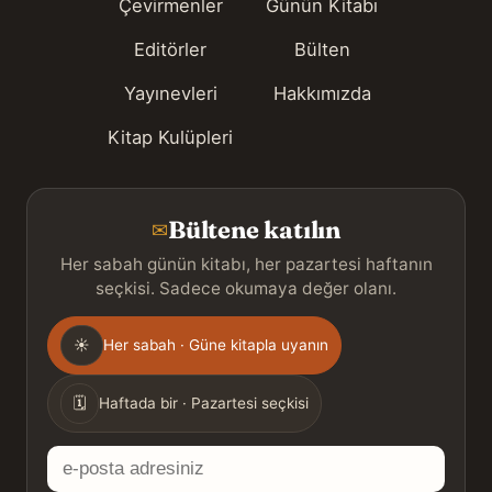
Çevirmenler
Günün Kitabı
Editörler
Bülten
Yayınevleri
Hakkımızda
Kitap Kulüpleri
Bültene katılın
✉
Her sabah günün kitabı, her pazartesi haftanın
seçkisi. Sadece okumaya değer olanı.
Gönderim
☀
Her sabah · Güne kitapla uyanın
sıklığı
🗓
Haftada bir · Pazartesi seçkisi
E-