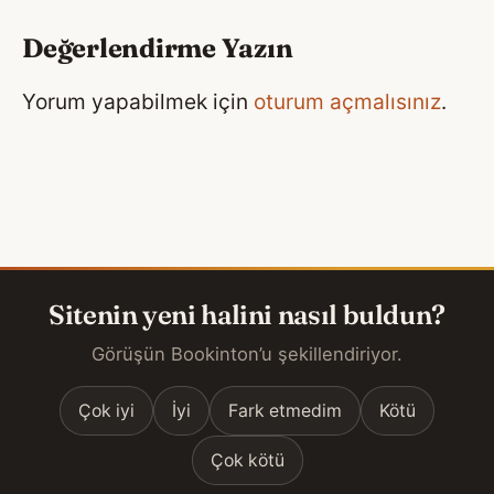
Değerlendirme Yazın
Yorum yapabilmek için
oturum açmalısınız
.
Sitenin yeni halini nasıl buldun?
Görüşün Bookinton’u şekillendiriyor.
Çok iyi
İyi
Fark etmedim
Kötü
Çok kötü