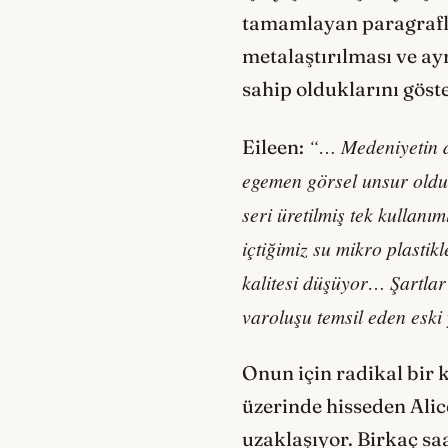
tamamlayan paragraflar
metalaştırılması ve ayr
sahip olduklarını göste
“… Medeniyetin d
Eileen:
egemen görsel unsur olduğ
seri üretilmiş tek kullanı
içtiğimiz su mikro plasti
kalitesi düşüyor… Şartlar
varoluşu temsil eden eski
Onun için radikal bir 
üzerinde hisseden Alic
uzaklaşıyor. Birkaç saa