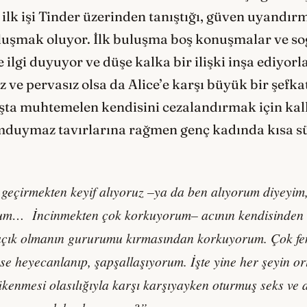
ilk işi Tinder üzerinden tanıştığı, güven uyandı
uluşmak oluyor. İlk buluşma boş konuşmalar ve soğ
e ilgi duyuyor ve düşe kalka bir ilişki inşa ediyorla
z ve pervasız olsa da Alice’e karşı büyük bir şefk
başta muhtemelen kendisini cezalandırmak için kal
umduymaz tavırlarına rağmen genç kadında kısa sü
geçirmekten keyif alıyoruz –ya da ben alıyorum diyeyim,
rum… İncinmekten çok korkuyorum– acının kendisinden de
açık olmanın gururumu kırmasından korkuyorum. Çok fe
se heyecanlanıp, şapşallaşıyorum. İşte yine her şeyin o
enmesi olasılığıyla karşı karşıyayken oturmuş seks ve a