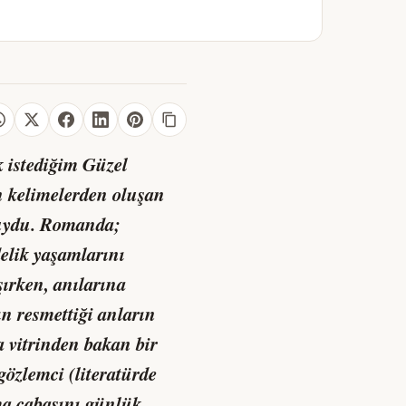
k istediğim
Güzel
n kelimelerden oluşan
 buydu. Romanda;
delik yaşamlarını
şırken, anılarına
n resmettiği anların
a vitrinden bakan bir
özlemci (literatürde
lma çabasını günlük