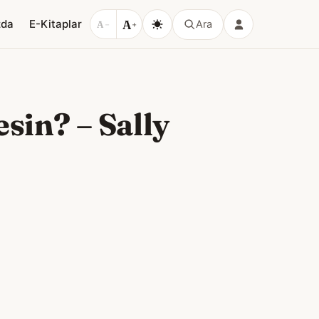
A
zda
E-Kitaplar
Ara
A
−
+
sin? – Sally