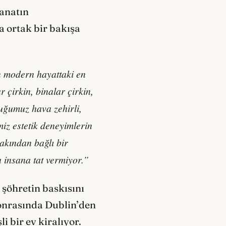
sanatın
a ortak bir bakışa
n modern hayattaki en
çirkin, binalar çirkin,
uduğumuz hava zehirli,
iz estetik deneyimlerin
akından bağlı bir
 insana tat vermiyor.”
 şöhretin baskısını
sonrasında Dublin’den
i bir ev kiralıyor.