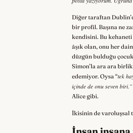
posta yazıyorum. Uğruna
Diğer taraftan Dublin’
bir profil. Başına ne 
kendisini. Bu kehaneti 
âşık olan, onu her dai
düzgün bulduğu çocuklu
Simon’la ara ara birli
tek ha
edemiyor. Oysa “
içinde de onu seven biri.”
Alice gibi.
İkisinin de varoluşsal 
İnsan insana