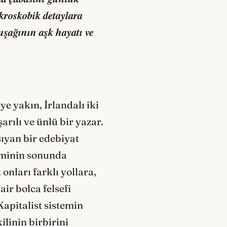
kroskobik detaylara
şağının aşk hayatı ve
e yakın, İrlandalı iki
rılı ve ünlü bir yazar.
şıyan bir edebiyat
neminin sonunda
onları farklı yollara,
ir bolca felsefi
Kapitalist sistemin
linin birbirini