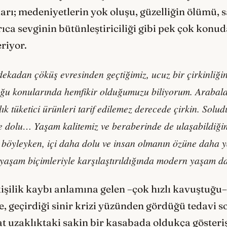
ı; medeniyetlerin yok oluşu, güzelliğin ölümü, 
ıca sevginin bütünleştiriciliği gibi pek çok konud
riyor.
ekadan çöküş evresinden geçtiğimiz, ucuz bir çirkinliği
u konularında hemfikir olduğumuzu biliyorum. Arabalar 
mlık tüketici ürünleri tarif edilemez derecede çirkin. Sol
kle dolu… Yaşam kalitemiz ve beraberinde de ulaşabildiğim
 böyleyken, içi daha dolu ve insan olmanın özüne daha y
 yaşam biçimleriyle karşılaştırıldığında modern yaşam da
kişilik kaybı anlamına gelen –çok hızlı kavuştuğu–
e, geçirdiği sinir krizi yüzünden gördüğü tedavi 
t uzaklıktaki sakin bir kasabada oldukça gösterişl