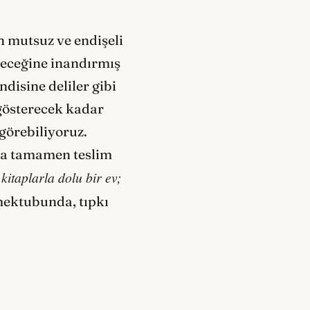
n mutsuz ve endişeli
ideceğine inandırmış
ndisine deliler gibi
 gösterecek kadar
görebiliyoruz.
ona tamamen teslim
 kitaplarla dolu bir ev;
mektubunda, tıpkı