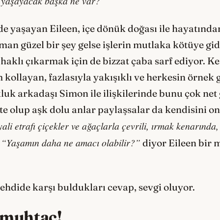
 yaşayacak başka ne var?”
de yaşayan Eileen, içe dönük doğası ile hayatında
zaman güzel bir şey gelse işlerin mutlaka kötüye g
haklı çıkarmak için de bizzat çaba sarf ediyor. Ke
m kollayan, fazlasıyla yakışıklı ve herkesin örnek
k arkadaşı Simon ile ilişkilerinde bunu çok net 
kte olup aşk dolu anlar paylaşsalar da kendisini 
yali etrafı çiçekler ve ağaçlarla çevrili, ırmak kenarında,
“Yaşamın daha ne amacı olabilir?”
diyor Eileen bir 
tehdide karşı buldukları cevap, sevgi oluyor.
 muhtaç!