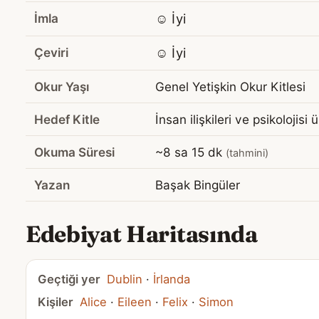
İmla
☺️ İyi
Çeviri
☺️ İyi
Okur Yaşı
Genel Yetişkin Okur Kitlesi
Hedef Kitle
İnsan ilişkileri ve psikolojis
Okuma Süresi
~8 sa 15 dk
(tahmini)
Yazan
Başak Bingüler
Edebiyat Haritasında
Geçtiği yer
Dublin
·
İrlanda
Kişiler
Alice
·
Eileen
·
Felix
·
Simon