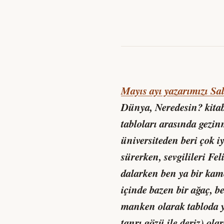
Mayıs ayı yazarımızı Sa
Dünya, Neredesin?
kita
tabloları arasında gezi
üniversiteden beri çok i
sürerken, sevgilileri Fe
dalarken ben ya bir kam
içinde bazen bir ağaç, b
manken olarak tabloda y
tanrı gözü ile deriz) o