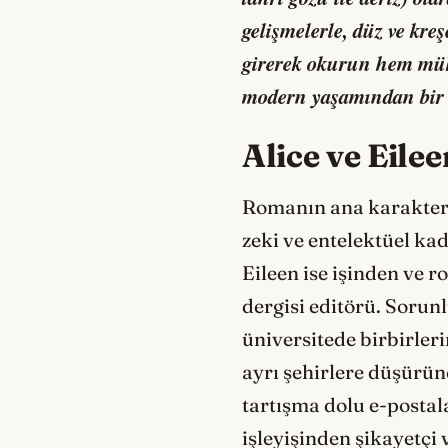
gelişmelerle, düz ve kr
girerek okurun hem müke
modern yaşamından bir k
Alice ve Eilee
Romanın ana karakterle
zeki ve entelektüel kad
Eileen ise işinden ve r
dergisi editörü. Sorun
üniversitede birbirleri
ayrı şehirlere düşürünc
tartışma dolu e-postal
işleyişinden şikayetçi