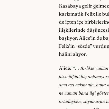
Kasabaya gelir gelmez 
karizmatik Felix ile b
de içten içe birbirlerin
ilişkilerinde düşüncesi
başlıyor. Alice’in de 
Felix’in “sözde” vurd
hâlini alıyor.
“… Birlikte zaman 
Alice:
hissettiğini hiç anlamıyo
ama acı çekmenin, buna 
ne zaman bana ilgi göster
ortadayken, soyumuzun tük