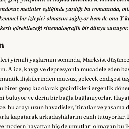
eşendosuz metinler eşliğinde yazdığı bu romanında, mi
mmel bir izleyici olmasını sağlıyor hem de ona Y ku
esit görebileceği sinematografik bir dünya sunuyor.
n
ri yirmili yaşlarının sonunda, Marksist düşüncey
ın. Alice, kaygı ve depresyonla mücadele eden başa
omantik ilişkilerinden mutsuz, gelecek endişesi ta
lu birer genç kız olarak geçirdikleri ergenlik dö
ni buluyor ve derin bir bağla bağlanıyorlar. Hayat 
e; bu arayı uzun havadisler, itiraflar ve yaşama da
arla kapatarak arkadaşlıklarını canlı tutuyorlar. 
 ve modern hayattan hiç de umutları olmayan bu iki