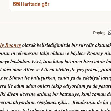
🗺️ Haritada gör
Paylaş
lly Rooney
olarak belirlediğimizde bir süredir okuma
bının incelemesine talip oldum ve böylece Rooney’ni
nmeye başladım. Evet, tüm kitap boyunca hissiyatım
yi dost olan Alice ve Eileen birbiriyle yazışırken, gün
lix ve Simon ile buluşurken, sanat ya da edebiyat tartı
era ile adım adım onları takip ediyordum ya da yazarı
elki divan üzerine atılmış bir battaniye, kimi zaman d
erimi alıyordum. Gözlemci gibi… Kendisinin de bir g
larak, genç yetişkinlerin hayata tutunma ve anlam bu