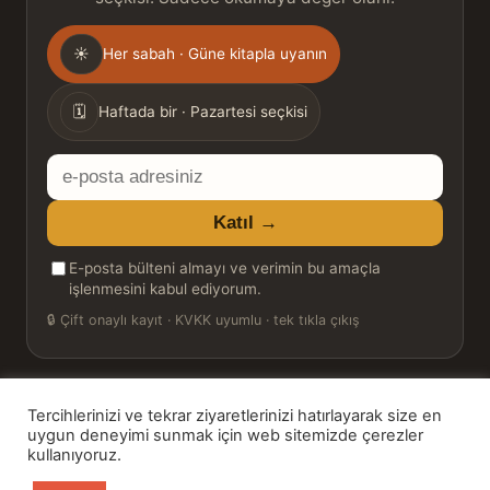
Gönderim
☀
Her sabah · Güne kitapla uyanın
sıklığı
🗓
Haftada bir · Pazartesi seçkisi
E-
posta
Katıl →
adresiniz
E-posta bülteni almayı ve verimin bu amaçla
işlenmesini kabul ediyorum.
🔒
Çift onaylı kayıt · KVKK uyumlu · tek tıkla çıkış
Tercihlerinizi ve tekrar ziyaretlerinizi hatırlayarak size en
© 2026 Bookinton — Türkiye’nin Kitap Platformu
uygun deneyimi sunmak için web sitemizde çerezler
kullanıyoruz.
HT Book Review — webmaster: Hakan Turgay