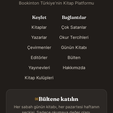
Bookinton Türkiye'nin Kitap Platformu
Keşfet
Bağlantılar
Kitaplar
Çok Satanlar
Yazarlar
Okur Tercihleri
Çevirmenler
Günün Kitabı
Editörler
Bülten
Yayınevleri
Hakkımızda
Kitap Kulüpleri
Bültene katılın
✉
Her sabah günün kitabı, her pazartesi haftanın
seçkisi. Sadece okumaya değer olanı.