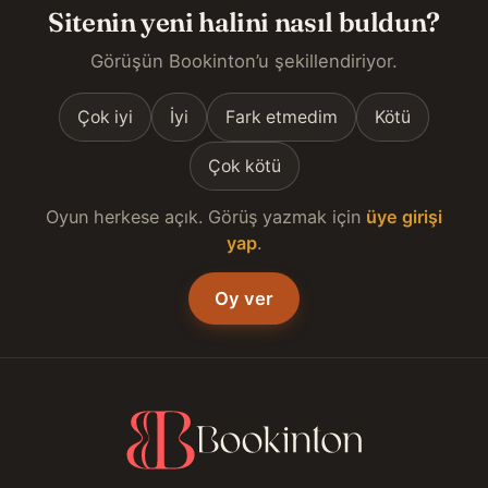
Sitenin yeni halini nasıl buldun?
Görüşün Bookinton’u şekillendiriyor.
Çok iyi
İyi
Fark etmedim
Kötü
Çok kötü
Oyun herkese açık. Görüş yazmak için
üye girişi
yap
.
Oy ver