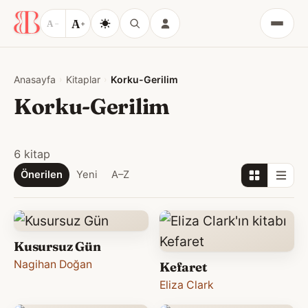
A
A
−
+
Menü
Anasayfa
Kitaplar
Korku-Gerilim
Korku-Gerilim
6 kitap
Önerilen
Yeni
A–Z
Kusursuz Gün
Nagihan Doğan
Kefaret
Eliza Clark