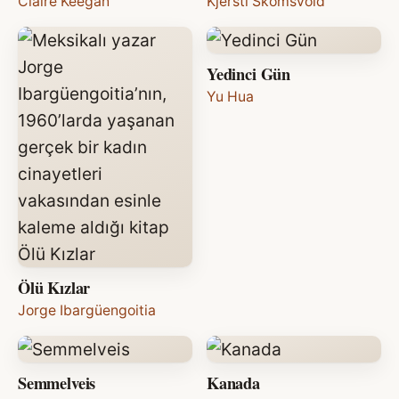
Claire Keegan
Kjersti Skomsvold
Yedinci Gün
Yu Hua
Ölü Kızlar
Jorge Ibargüengoitia
Semmelveis
Kanada