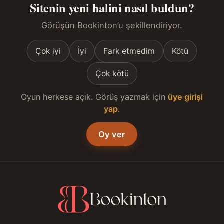
Sitenin yeni halini nasıl buldun?
Görüşün Bookinton’u şekillendiriyor.
Çok iyi
İyi
Fark etmedim
Kötü
Çok kötü
Oyun herkese açık. Görüş yazmak için
üye girişi
yap
.
Oy ver