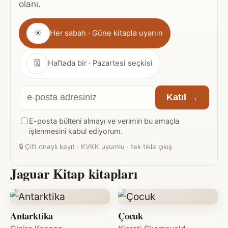
olanı.
Gönderim
☀
Her sabah · Güne kitapla uyanın
sıklığı
🗓
Haftada bir · Pazartesi seçkisi
E-
Katıl →
posta
E-posta bülteni almayı ve verimin bu amaçla
adresiniz
işlenmesini kabul ediyorum.
🔒
Çift onaylı kayıt · KVKK uyumlu · tek tıkla çıkış
Jaguar Kitap kitapları
Antarktika
Çocuk