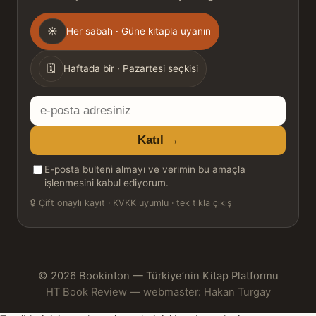
Gönderim
☀
Her sabah · Güne kitapla uyanın
sıklığı
🗓
Haftada bir · Pazartesi seçkisi
E-
posta
Katıl →
adresiniz
E-posta bülteni almayı ve verimin bu amaçla
işlenmesini kabul ediyorum.
🔒
Çift onaylı kayıt · KVKK uyumlu · tek tıkla çıkış
© 2026 Bookinton — Türkiye’nin Kitap Platformu
HT Book Review — webmaster: Hakan Turgay