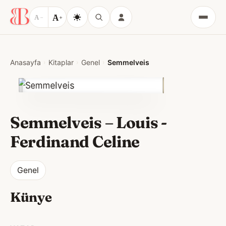
A
A
−
+
Menü
Anasayfa
Kitaplar
Genel
Semmelveis
Semmelveis
–
Louis -
Ferdinand Celine
Genel
Künye