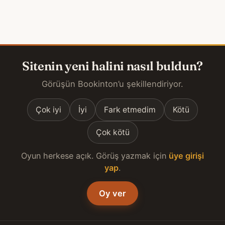
Sitenin yeni halini nasıl buldun?
Görüşün Bookinton’u şekillendiriyor.
Çok iyi
İyi
Fark etmedim
Kötü
Çok kötü
Oyun herkese açık. Görüş yazmak için
üye girişi
yap
.
Oy ver