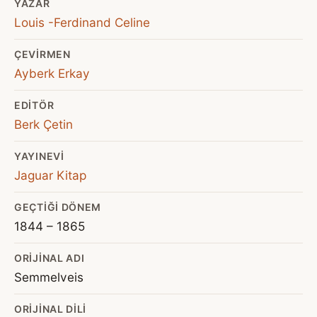
YAZAR
Louis -Ferdinand Celine
ÇEVIRMEN
Ayberk Erkay
EDITÖR
Berk Çetin
YAYINEVI
Jaguar Kitap
GEÇTIĞI DÖNEM
1844 – 1865
ORIJINAL ADI
Semmelveis
ORIJINAL DILI