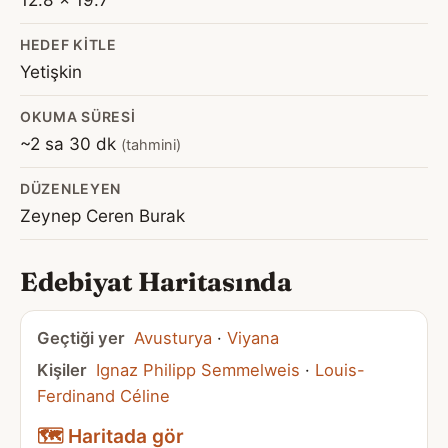
HEDEF KITLE
Yetişkin
OKUMA SÜRESI
~2 sa 30 dk
(tahmini)
DÜZENLEYEN
Zeynep Ceren Burak
Edebiyat Haritasında
Geçtiği yer
Avusturya
·
Viyana
Kişiler
Ignaz Philipp Semmelweis
·
Louis-
Ferdinand Céline
🗺️ Haritada gör