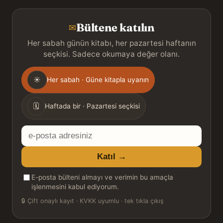
Bültene katılın
✉
Her sabah günün kitabı, her pazartesi haftanın
seçkisi. Sadece okumaya değer olanı.
Gönderim
☀
Her sabah · Güne kitapla uyanın
sıklığı
🗓
Haftada bir · Pazartesi seçkisi
E-
posta
Katıl →
adresiniz
E-posta bülteni almayı ve verimin bu amaçla
işlenmesini kabul ediyorum.
🔒
Çift onaylı kayıt · KVKK uyumlu · tek tıkla çıkış