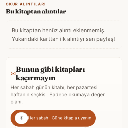
OKUR ALINTILARI
Bu kitaptan alıntılar
Bu kitaptan henüz alıntı eklenmemiş.
Yukarıdaki karttan ilk alıntıyı sen paylaş!
Bunun gibi kitapları
✉
kaçırmayın
Her sabah günün kitabı, her pazartesi
haftanın seçkisi. Sadece okumaya değer
olanı.
Gönderim
☀
Her sabah · Güne kitapla uyanın
sıklığı