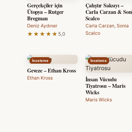
Gerçekçiler için
Çalıştır Saksıyı –
Ütopya – Rutger
Carla Carzan & Son
Bregman
Scalco
Deniz Aydıner
Carla Carzan
,
Sonia
Scalco
★★★★★
★★★★★
5,0
İnceleme
İnceleme
Geveze – Ethan Kross
Ethan Kross
İnsan Vücudu
Tiyatrosu – Maris
Wicks
Maris Wicks