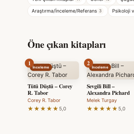
Araştırma/İnceleme/Referans
Psikoloji 
3
Öne çıkan kitapları
1
2
İnceleme
İnceleme
Tütü Düştü – Corey
Sevgili Bill –
R. Tabor
Alexandra Pichard
Corey R. Tabor
Melek Turgay
★★★★★
★★★★★
★★★★★
★★★★★
5,0
5,0