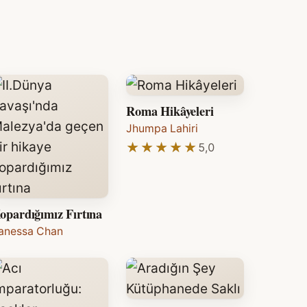
Roma Hikâyeleri
Jhumpa Lahiri
★★★★★
★★★★★
5,0
opardığımız Fırtına
anessa Chan