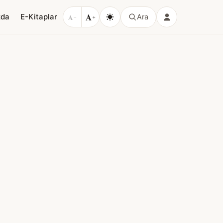
A
zda
E-Kitaplar
A
Ara
−
+