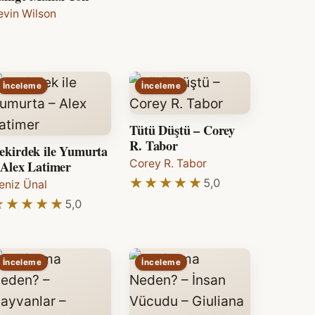
evin Wilson
İnceleme
İnceleme
Tütü Düştü – Corey
R. Tabor
ekirdek ile Yumurta
 Alex Latimer
Corey R. Tabor
★★★★★
★★★★★
5,0
eniz Ünal
★★★★★
★★★★★
5,0
İnceleme
İnceleme