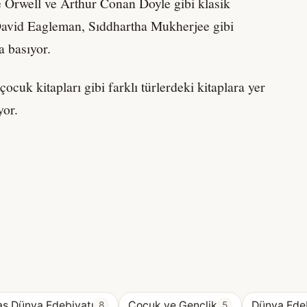
Orwell ve Arthur Conan Doyle gibi klasik
 David Eagleman, Sıddhartha Mukherjee gibi
a basıyor.
ocuk kitapları gibi farklı türlerdeki kitaplara yer
yor.
ş Dünya Edebiyatı
Çocuk ve Gençlik
Dünya Edeb
8
5