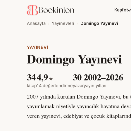
Keşfet
Anasayfa
Yayınevleri
Domingo Yayınevi
YAYINEVI
Domingo Yayınevi
34
4,9
30
2002–2026
★
kitap
14 değerlendirme
yazar
yayın yılları
2007 yılında kurulan Domingo Yayınevi, bu tari
yayımlamak niyetiyle yayıncılık hayatına deva
veren yayınevi, edebiyat ve çocuk kitaplarında