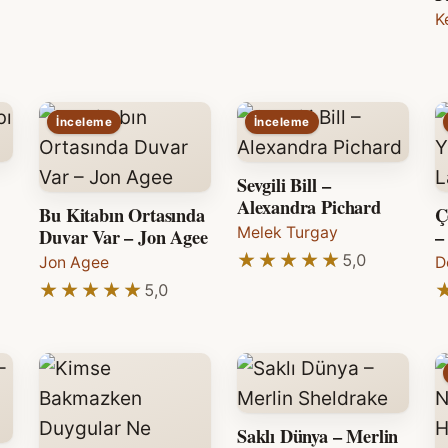
K
İnceleme
İnceleme
Sevgili Bill –
Alexandra Pichard
Bu Kitabın Ortasında
Ç
Duvar Var – Jon Agee
Melek Turgay
–
★★★★★
★★★★★
5,0
Jon Agee
D
★★★★★
★★★★★
5,0
Saklı Dünya – Merlin