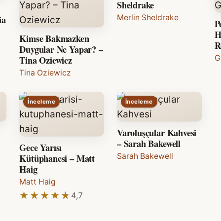
Sheldrake
ia
Merlin Sheldrake
P
H
Kimse Bakmazken
R
Duygular Ne Yapar? –
Tina Oziewicz
G
Tina Oziewicz
İnceleme
İnceleme
Varoluşçular Kahvesi
– Sarah Bakewell
Gece Yarısı
Kütüphanesi – Matt
Sarah Bakewell
Haig
Matt Haig
★★★★★
★★★★★
4,7