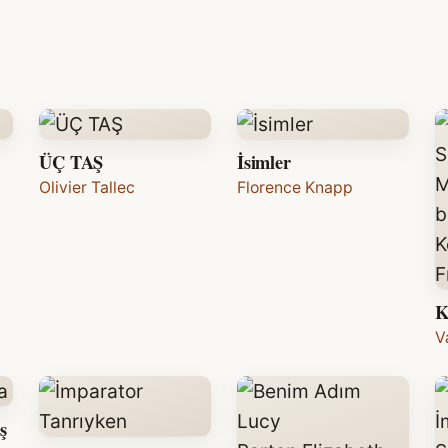
ÜÇ TAŞ
İsimler
Olivier Tallec
Florence Knapp
K
V
ş