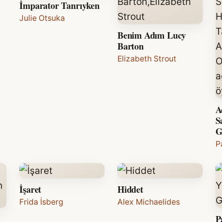
İmparator Tanrıyken
Julie Otsuka
Benim Adım Lucy
Barton
Elizabeth Strout
A
S
G
P
İşaret
Hiddet
Frida İsberg
Alex Michaelides
P