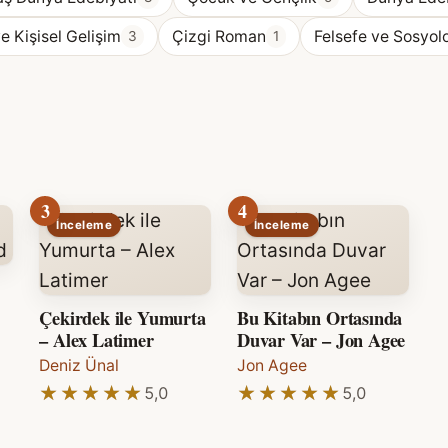
ve Kişisel Gelişim
Çizgi Roman
Felsefe ve Sosyolo
3
1
3
4
İnceleme
İnceleme
Çekirdek ile Yumurta
Bu Kitabın Ortasında
– Alex Latimer
Duvar Var – Jon Agee
Deniz Ünal
Jon Agee
★★★★★
★★★★★
★★★★★
★★★★★
5,0
5,0