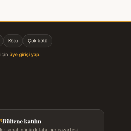
Kötü
Çok kötü
için
üye girişi yap
.
Bültene katılın
✉
er sabah günün kitabı, her pazartesi