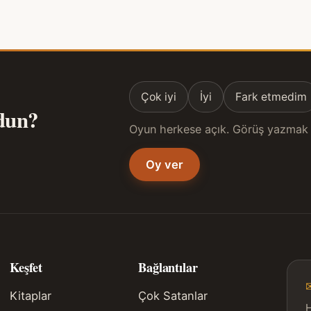
Çok iyi
İyi
Fark etmedim
ldun?
Oyun herkese açık. Görüş yazmak 
Oy ver
Keşfet
Bağlantılar
Kitaplar
Çok Satanlar
H