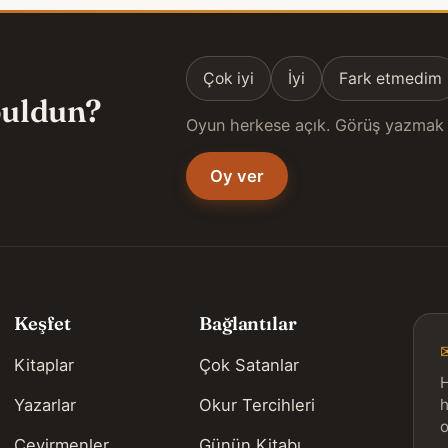
Çok iyi
İyi
Fark etmedim
 buldun?
Oyun herkese açık. Görüş yazmak 
Oy ver
Keşfet
Bağlantılar
Kitaplar
Çok Satanlar
H
Yazarlar
Okur Tercihleri
h
o
Çevirmenler
Günün Kitabı