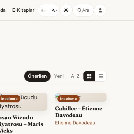
A
zda
E-Kitaplar
Ara
A
−
+
Önerilen
Yeni
A–Z
İnceleme
İnceleme
Cahiller – Étienne
Davodeau
nsan Vücudu
Etienne Davodeau
iyatrosu – Maris
icks