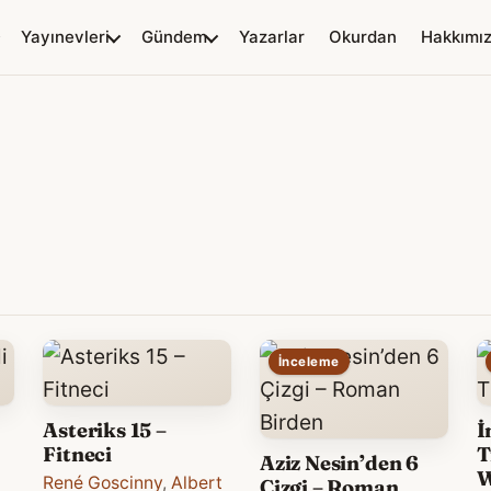
Yayınevleri
Gündem
Yazarlar
Okurdan
Hakkımı
İnceleme
Asteriks 15 –
İ
Fitneci
T
Aziz Nesin’den 6
W
René Goscinny
,
Albert
Çizgi – Roman