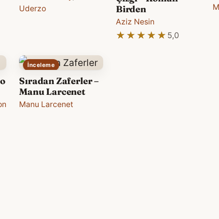
M
Birden
Uderzo
Aziz Nesin
★★★★★
★★★★★
5,0
İnceleme
io
Sıradan Zaferler –
Manu Larcenet
on
Manu Larcenet