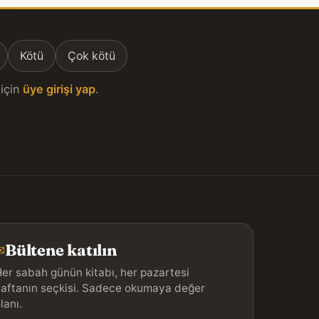
Kötü
Çok kötü
için
üye girişi yap
.
Bültene katılın
✉
er sabah günün kitabı, her pazartesi
aftanın seçkisi. Sadece okumaya değer
lanı.