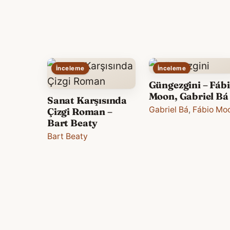
İnceleme
İnceleme
Güngezgini – Fáb
Moon, Gabriel Bá
Sanat Karşısında
Gabriel Bá
,
Fábio Mo
Çizgi Roman –
Bart Beaty
Bart Beaty