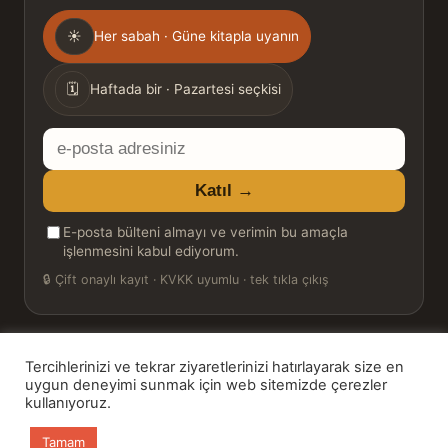
Gönderim
☀
Her sabah · Güne kitapla uyanın
sıklığı
🗓
Haftada bir · Pazartesi seçkisi
E-
posta
Katıl →
adresiniz
E-posta bülteni almayı ve verimin bu amaçla
işlenmesini kabul ediyorum.
🔒
Çift onaylı kayıt · KVKK uyumlu · tek tıkla çıkış
Tercihlerinizi ve tekrar ziyaretlerinizi hatırlayarak size en
© 2026 Bookinton — Türkiye’nin Kitap Platformu
uygun deneyimi sunmak için web sitemizde çerezler
kullanıyoruz.
HT Book Review — webmaster: Hakan Turgay
Tamam