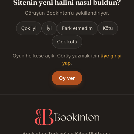
Sitenin yeni halini nasıl buldun?
Görüşün Bookinton’u şekillendiriyor.
Çok iyi
İyi
Fark etmedim
Kötü
Çok kötü
Oyun herkese açık. Görüş yazmak için
üye girişi
yap
.
Oy ver
Bookinton Türkiye'nin Kitap Platformu