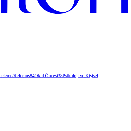
nceleme/Referans
84
Okul Öncesi
38
Psikoloji ve Kişisel