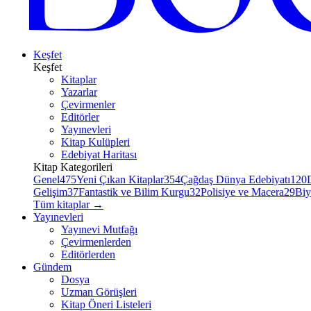
Keşfet
Keşfet
Kitaplar
Yazarlar
Çevirmenler
Editörler
Yayınevleri
Kitap Kulüpleri
Edebiyat Haritası
Kitap Kategorileri
Genel
475
Yeni Çıkan Kitaplar
354
Çağdaş Dünya Edebiyatı
120
Gelişim
37
Fantastik ve Bilim Kurgu
32
Polisiye ve Macera
29
Biy
Tüm kitaplar
→
Yayınevleri
Yayınevi Mutfağı
Çevirmenlerden
Editörlerden
Gündem
Dosya
Uzman Görüşleri
Kitap Öneri Listeleri