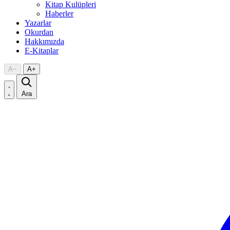
Kitap Kulüpleri
Haberler
Yazarlar
Okurdan
Hakkımızda
E-Kitaplar
A
−
A
+
Ara