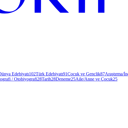
Dünya Edebiyatı
102
Türk Edebiyatı
91
Çocuk ve Gençlik
87
Araştırma/İ
ografi / Otobiyografi
28
Tarih
28
Deneme
25
Aile/Anne ve Çocuk
25