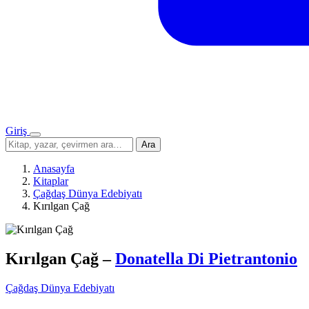
Giriş
Menü
Sitede
Ara
ara
Anasayfa
Kitaplar
Çağdaş Dünya Edebiyatı
Kırılgan Çağ
Kırılgan Çağ
–
Donatella Di Pietrantonio
Çağdaş Dünya Edebiyatı