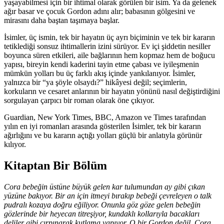
yaşayabilmesi için bir ihtimal olarak görülen bir isim. Ya da gelenek
ağır basar ve çocuk Gordon adını alır; babasının gölgesini ve
mirasını daha baştan taşımaya başlar.
İsimler, üç ismin, tek bir hayatın üç ayrı biçiminin ve tek bir kararın
tetiklediği sonsuz ihtimallerin izini sürüyor. Ev içi şiddetin nesiller
boyunca süren etkileri, aile bağlarının hem kopmaz hem de boğucu
yapısı, bireyin kendi kaderini tayin etme çabası ve iyileşmenin
mümkün yolları bu üç farklı akış içinde yankılanıyor. İsimler,
yalnızca bir “ya şöyle olsaydı?” hikâyesi değil; seçimlerin,
korkuların ve cesaret anlarının bir hayatın yönünü nasıl değiştirdiğini
sorgulayan çarpıcı bir roman olarak öne çıkıyor.
Guardian, New York Times, BBC, Amazon ve Times tarafından
yılın en iyi romanları arasında gösterilen İsimler, tek bir kararın
ağırlığını ve bu kararın açtığı yolları güçlü bir anlatıyla görünür
kılıyor.
Kitaptan Bir Bölüm
Cora bebeğin üstüne büyük gelen kar tulumundan ay gibi çıkan
yüzüne bakıyor. Bir an için itmeyi bırakıp bebeği çevreleyen o talk
pudralı kozaya doğru eğiliyor. Onunla göz göze gelen bebeğin
gözlerinde bir heyecan titreşiyor, kundaklı kollarıyla bacakları
deliler gibi çırpınarak kutlama yapıyor. O bir Gordon değil. Cora