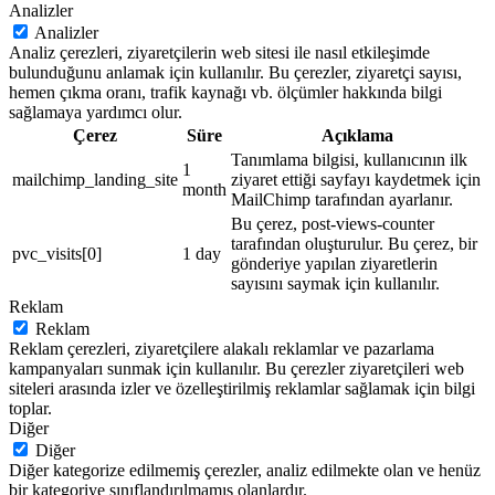
Analizler
Analizler
Analiz çerezleri, ziyaretçilerin web sitesi ile nasıl etkileşimde
bulunduğunu anlamak için kullanılır. Bu çerezler, ziyaretçi sayısı,
hemen çıkma oranı, trafik kaynağı vb. ölçümler hakkında bilgi
sağlamaya yardımcı olur.
Çerez
Süre
Açıklama
Tanımlama bilgisi, kullanıcının ilk
1
mailchimp_landing_site
ziyaret ettiği sayfayı kaydetmek için
month
MailChimp tarafından ayarlanır.
Bu çerez, post-views-counter
tarafından oluşturulur. Bu çerez, bir
pvc_visits[0]
1 day
gönderiye yapılan ziyaretlerin
sayısını saymak için kullanılır.
Reklam
Reklam
Reklam çerezleri, ziyaretçilere alakalı reklamlar ve pazarlama
kampanyaları sunmak için kullanılır. Bu çerezler ziyaretçileri web
siteleri arasında izler ve özelleştirilmiş reklamlar sağlamak için bilgi
toplar.
Diğer
Diğer
Diğer kategorize edilmemiş çerezler, analiz edilmekte olan ve henüz
bir kategoriye sınıflandırılmamış olanlardır.