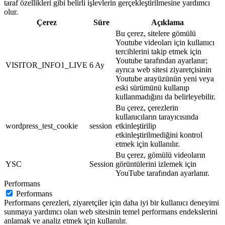
taraf özellikleri gibi belirli işlevlerin gerçekleştirilmesine yardımcı
olur.
Çerez
Süre
Açıklama
Bu çerez, sitelere gömülü
Youtube videoları için kullanıcı
tercihlerini takip etmek için
Youtube tarafından ayarlanır;
VISITOR_INFO1_LIVE
6 Ay
ayrıca web sitesi ziyaretçisinin
Youtube arayüzünün yeni veya
eski sürümünü kullanıp
kullanmadığını da belirleyebilir.
Bu çerez, çerezlerin
kullanıcıların tarayıcısında
wordpress_test_cookie
session
etkinleştirilip
etkinleştirilmediğini kontrol
etmek için kullanılır.
Bu çerez, gömülü videoların
YSC
Session
görüntülerini izlemek için
YouTube tarafından ayarlanır.
Performans
Performans
Performans çerezleri, ziyaretçiler için daha iyi bir kullanıcı deneyimi
sunmaya yardımcı olan web sitesinin temel performans endekslerini
anlamak ve analiz etmek için kullanılır.