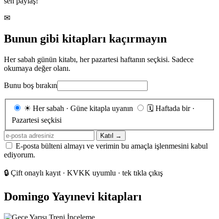
sen paylaş!
✉
Bunun gibi kitapları kaçırmayın
Her sabah günün kitabı, her pazartesi haftanın seçkisi. Sadece
okumaya değer olanı.
Bunu boş bırakın
Gönderim
☀
Her sabah · Güne kitapla uyanın
🗓
Haftada bir ·
sıklığı
Pazartesi seçkisi
E-
Katıl →
posta
E-posta bülteni almayı ve verimin bu amaçla işlenmesini kabul
adresiniz
ediyorum.
🔒
Çift onaylı kayıt · KVKK uyumlu · tek tıkla çıkış
Domingo Yayınevi kitapları
İnceleme