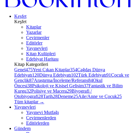
Keşfet
Keşfet
Kitaplar
Yazarlar
Çevirmenler
Editörler
Yayınevleri
Kitap Kulüpleri
Edebiyat Haritası
Kitap Kategorileri
Genel
475
Yeni Çıkan Kitaplar
354
Çağdaş Dünya
Edebiyatı
120
Dünya Edebiyatı
102
Türk Edebiyatı
91
Çocuk ve
Gençlik
87
Araştırma/İnceleme/Referans
84
Okul
Öncesi
38
Psikoloji ve Kişisel Gelişim
37
Fantastik ve Bilim
Kurgu
32
Polisiye ve Macera
29
Biyografi /
Otobiyografi
28
Tarih
28
Deneme
25
Aile/Anne ve Çocuk
25
Tüm kitaplar
→
Yayınevleri
Yayınevi Mutfağı
Çevirmenlerden
Editörlerden
Gündem