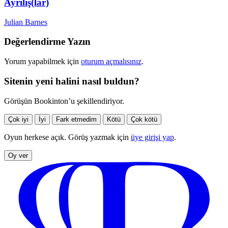
Ayrılış(lar)
Julian Barnes
Değerlendirme Yazın
Yorum yapabilmek için
oturum açmalısınız
.
Sitenin yeni halini nasıl buldun?
Görüşün Bookinton’u şekillendiriyor.
Çok iyi
İyi
Fark etmedim
Kötü
Çok kötü
Oyun herkese açık. Görüş yazmak için
üye girişi yap
.
Oy ver