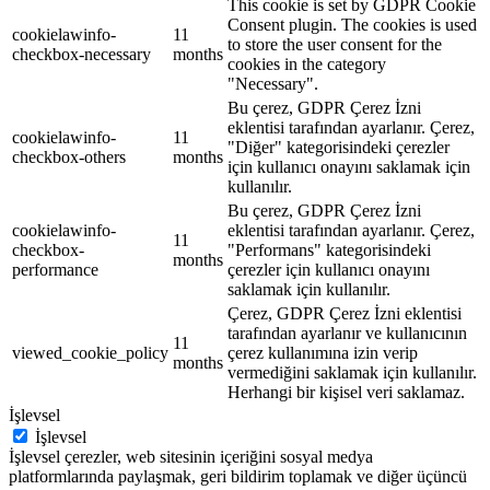
This cookie is set by GDPR Cookie
Consent plugin. The cookies is used
cookielawinfo-
11
to store the user consent for the
checkbox-necessary
months
cookies in the category
"Necessary".
Bu çerez, GDPR Çerez İzni
eklentisi tarafından ayarlanır. Çerez,
cookielawinfo-
11
"Diğer" kategorisindeki çerezler
checkbox-others
months
için kullanıcı onayını saklamak için
kullanılır.
Bu çerez, GDPR Çerez İzni
cookielawinfo-
eklentisi tarafından ayarlanır. Çerez,
11
checkbox-
"Performans" kategorisindeki
months
performance
çerezler için kullanıcı onayını
saklamak için kullanılır.
Çerez, GDPR Çerez İzni eklentisi
tarafından ayarlanır ve kullanıcının
11
viewed_cookie_policy
çerez kullanımına izin verip
months
vermediğini saklamak için kullanılır.
Herhangi bir kişisel veri saklamaz.
İşlevsel
İşlevsel
İşlevsel çerezler, web sitesinin içeriğini sosyal medya
platformlarında paylaşmak, geri bildirim toplamak ve diğer üçüncü