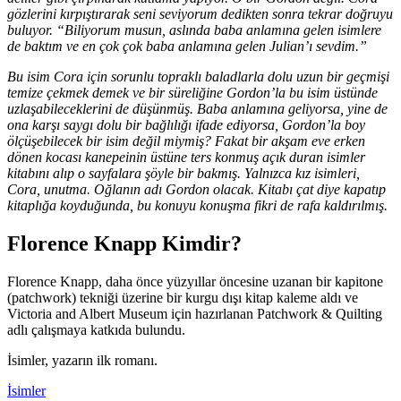
gözlerini kırpıştırarak seni seviyorum dedikten sonra tekrar doğruyu
buluyor. “Biliyorum musun, aslında baba anlamına gelen isimlere
de baktım ve en çok çok baba anlamına gelen Julian’ı sevdim.”
Bu isim Cora için sorunlu topraklı baladlarla dolu uzun bir geçmişi
temize çekmek demek ve bir süreliğine Gordon’la bu isim üstünde
uzlaşabileceklerini de düşünmüş. Baba anlamına geliyorsa, yine de
ona karşı saygı dolu bir bağlılığı ifade ediyorsa, Gordon’la boy
ölçüşebilecek bir isim değil miymiş? Fakat bir akşam eve erken
dönen kocası kanepeinin üstüne ters konmuş açık duran isimler
kitabını alıp o sayfalara şöyle bir bakmış. Yalnızca kız isimleri,
Cora, unutma. Oğlanın adı Gordon olacak. Kitabı çat diye kapatıp
kitaplığa koyduğunda, bu konuyu konuşma fikri de rafa kaldırılmış.
Florence Knapp Kimdir?
Florence Knapp, daha önce yüzyıllar öncesine uzanan bir kapitone
(patchwork) tekniği üzerine bir kurgu dışı kitap kaleme aldı ve
Victoria and Albert Museum için hazırlanan Patchwork & Quilting
adlı çalışmaya katkıda bulundu.
İsimler, yazarın ilk romanı.
İsimler