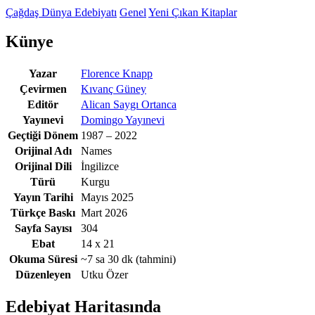
Çağdaş Dünya Edebiyatı
Genel
Yeni Çıkan Kitaplar
Künye
Yazar
Florence Knapp
Çevirmen
Kıvanç Güney
Editör
Alican Saygı Ortanca
Yayınevi
Domingo Yayınevi
Geçtiği Dönem
1987 – 2022
Orijinal Adı
Names
Orijinal Dili
İngilizce
Türü
Kurgu
Yayın Tarihi
Mayıs 2025
Türkçe Baskı
Mart 2026
Sayfa Sayısı
304
Ebat
14 x 21
Okuma Süresi
~7 sa 30 dk
(tahmini)
Düzenleyen
Utku Özer
Edebiyat Haritasında