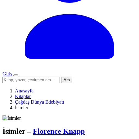
Giriş
Menü
Sitede
Ara
ara
Anasayfa
Kitaplar
Çağdaş Dünya Edebiyatı
İsimler
İsimler
–
Florence Knapp