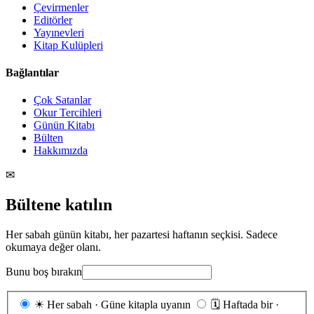
Çevirmenler
Editörler
Yayınevleri
Kitap Kulüpleri
Bağlantılar
Çok Satanlar
Okur Tercihleri
Günün Kitabı
Bülten
Hakkımızda
✉
Bültene katılın
Her sabah günün kitabı, her pazartesi haftanın seçkisi. Sadece
okumaya değer olanı.
Bunu boş bırakın
Gönderim
☀
Her sabah · Güne kitapla uyanın
🗓
Haftada bir ·