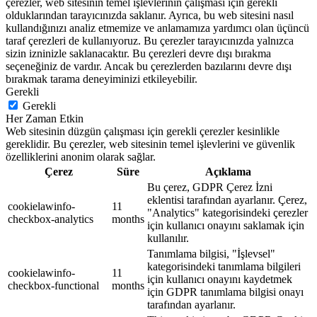
çerezler, web sitesinin temel işlevlerinin çalışması için gerekli
olduklarından tarayıcınızda saklanır. Ayrıca, bu web sitesini nasıl
kullandığınızı analiz etmemize ve anlamamıza yardımcı olan üçüncü
taraf çerezleri de kullanıyoruz. Bu çerezler tarayıcınızda yalnızca
sizin izninizle saklanacaktır. Bu çerezleri devre dışı bırakma
seçeneğiniz de vardır. Ancak bu çerezlerden bazılarını devre dışı
bırakmak tarama deneyiminizi etkileyebilir.
Gerekli
Gerekli
Her Zaman Etkin
Web sitesinin düzgün çalışması için gerekli çerezler kesinlikle
gereklidir. Bu çerezler, web sitesinin temel işlevlerini ve güvenlik
özelliklerini anonim olarak sağlar.
Çerez
Süre
Açıklama
Bu çerez, GDPR Çerez İzni
eklentisi tarafından ayarlanır. Çerez,
cookielawinfo-
11
"Analytics" kategorisindeki çerezler
checkbox-analytics
months
için kullanıcı onayını saklamak için
kullanılır.
Tanımlama bilgisi, "İşlevsel"
kategorisindeki tanımlama bilgileri
cookielawinfo-
11
için kullanıcı onayını kaydetmek
checkbox-functional
months
için GDPR tanımlama bilgisi onayı
tarafından ayarlanır.