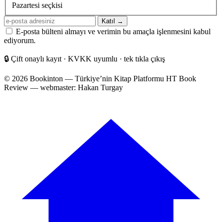
sıklığı
Pazartesi seçkisi
E-
Katıl →
posta
E-posta bülteni almayı ve verimin bu amaçla işlenmesini kabul
adresiniz
ediyorum.
🔒
Çift onaylı kayıt · KVKK uyumlu · tek tıkla çıkış
© 2026 Bookinton — Türkiye’nin Kitap Platformu
HT Book
Review — webmaster: Hakan Turgay