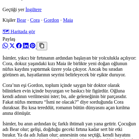
Geçtiği yer
İngiltere
Kişiler
Bear
·
Cora
·
Gordon
·
Maia
🗺️ Haritada gör
Paylaş
İsimler, yıkıcı bir fırtınanın ardından başlayan bir yolculukla açılıyor:
Cora, dokuz yaşındaki kızı Maia ile birlikte yeni doğan oğlunun
nüfus kaydını yaptırmak üzere yola çıkıyor. Ancak bu sıradan
görünen an, hayatlarının seyrini belirleyecek bir eşikte duruyor.
Cora’nın eşi Gordon, toplum içinde saygın bir doktor olarak
bilinirken evin içinde buyurgan ve baskıcı bir figürdür. Oğluna
kendi adının verilmesini ister; bu, aile geleneğinin bir parçasıdır.
Fakat nüfus memuru “İsmi ne olacak?” diye sorduğunda Cora
duraksar. Bu kısa tereddüt, romanın bütün dünyasını açan kırılma
anına dönüşür.
İsimler, bu anın ardından üç farklı ihtimali yan yana getirir. Çocuğun
adı Bear olur; gelişi, doğduğu geceki fırtına kadar sert bir etki
bırakır. Ya da adı Julian olur; annesinin ona seçtiği, kendi hayatını