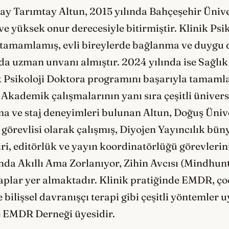
ray Tarımtay Altun, 2015 yılında Bahçeşehir Üniver
 yüksek onur derecesiyle bitirmiştir. Klinik Psik
e tamamlamış, evli bireylerde bağlanma ve duygu
nda uzman unvanı almıştır. 2024 yılında ise Sağlık
ik Psikoloji Doktora programını başarıyla tamam
Akademik çalışmalarının yanı sıra çeşitli üniversi
 ve staj deneyimleri bulunan Altun, Doğuş Üniver
örevlisi olarak çalışmış, Diyojen Yayıncılık bün
iri, editörlük ve yayın koordinatörlüğü görevlerini
ında Akıllı Ama Zorlanıyor, Zihin Avcısı (Mindhun
aplar yer almaktadır. Klinik pratiğinde EMDR, ç
e bilişsel davranışçı terapi gibi çeşitli yöntemler
e EMDR Derneği üyesidir.