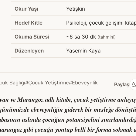
Okur Yaşı
Yetişkin
Hedef Kitle
Psikoloji, çocuk gelişimi kita
Okuma Süresi
~6 sa 30 dk
(tahmini)
Düzenleyen
Yasemin Kaya
uk Sağlığı
#Çocuk Yetiştirme
#Ebeveynlik
Paylaş
van ve Marangoz
adlı kitabı, çocuk yetiştirme anlayı
 günümüzde ebeveynliğin giderek bir mesleğe dönüş
abasının aslında çocuğun potansiyelini sınırlandırd
 marangoz gibi çocuğu yontup belli bir forma sokmak d