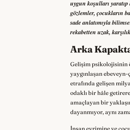
uygun koşulları yaratıp 
gözlemler, çocukların ba
sade anlatımıyla bilims
rekabetten uzak, karşılıkl
Arka Kapakt
Gelişim psikolojisinin
yaygınlaşan ebeveyn-ço
etrafında gelişen milya
odaklı bir hâle getirer
amaçlayan bir yaklaşım
dayanmıyor, aynı zama
İnsan evrimine ve çocu