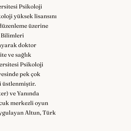
sitesi Psikoloji
oloji yüksek lisansını
 düzenleme üzerine
 Bilimleri
layarak doktor
te ve sağlık
sitesi Psikoloji
yesinde pek çok
 üstlenmiştir.
ter) ve Yanında
ocuk merkezli oyun
 uygulayan Altun, Türk