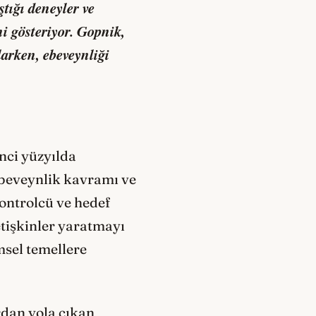
tığı deneyler ve
ni gösteriyor. Gopnik,
arken, ebeveynliği
nci yüzyılda
ebeveynlik kavramı ve
kontrolcü ve hedef
yetişkinler yaratmayı
msel temellere
rdan yola çıkan