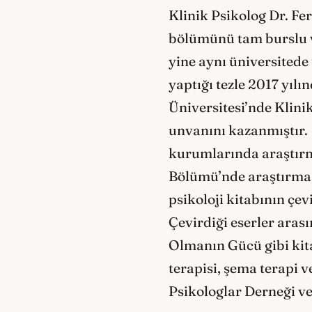
Klinik Psikolog Dr. Fe
bölümünü tam burslu ve
yine aynı üniversited
yaptığı tezle 2017 yılı
Üniversitesi’nde Klin
unvanını kazanmıştır. 
kurumlarında araştırma
Bölümü’nde araştırma g
psikoloji kitabının çev
Çevirdiği eserler aras
Olmanın Gücü gibi kit
terapisi, şema terapi v
Psikologlar Derneği v