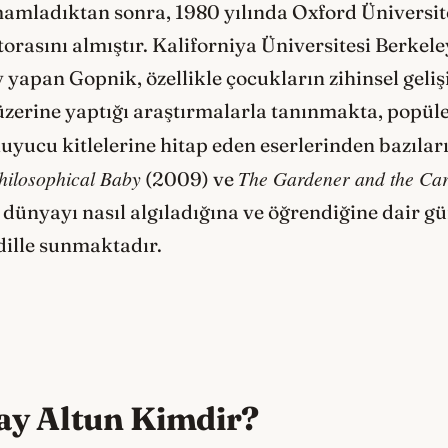
mamladıktan sonra, 1980 yılında Oxford Üniversit
orasını almıştır. Kaliforniya Üniversitesi Berkeley
 yapan Gopnik, özellikle çocukların zihinsel geli
erine yaptığı araştırmalarla tanınmakta, popüler
yucu kitlelerine hitap eden eserlerinden bazıları
hilosophical Baby
The Gardener and the Ca
(2009) ve
dünyayı nasıl algıladığına ve öğrendiğine dair gün
 dille sunmaktadır.
ay Altun Kimdir?