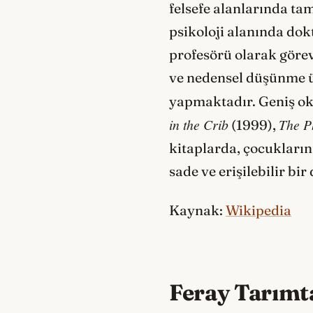
felsefe alanlarında ta
psikoloji alanında dokt
profesörü olarak görev
ve nedensel düşünme üz
yapmaktadır. Geniş oku
in the Crib
The P
(1999),
kitaplarda, çocukların 
sade ve erişilebilir bir
Kaynak:
Wikipedia
Feray Tarımt