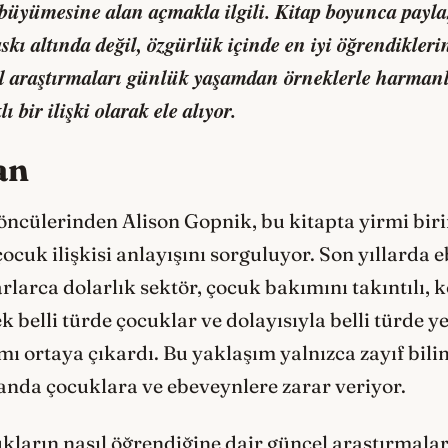
büyümesine alan açmakla ilgili. Kitap boyunca paylaş
skı altında değil, özgürlük içinde en iyi öğrendikleri
el araştırmaları günlük yaşamdan örneklerle harmanl
ı bir ilişki olarak ele alıyor.
an
 öncülerinden Alison Gopnik, bu kitapta yirmi biri
cuk ilişkisi anlayışını sorguluyor. Son yıllarda 
rlarca dolarlık sektör, çocuk bakımını takıntılı, 
ek belli türde çocuklar ve dolayısıyla belli türde 
ı ortaya çıkardı. Bu yaklaşım yalnızca zayıf bili
nda çocuklara ve ebeveynlere zarar veriyor.
kların nasıl öğrendiğine dair güncel araştırmala