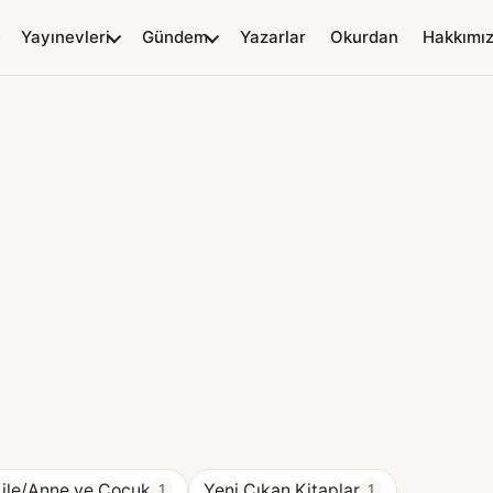
Yayınevleri
Gündem
Yazarlar
Okurdan
Hakkımı
ile/Anne ve Çocuk
Yeni Çıkan Kitaplar
1
1