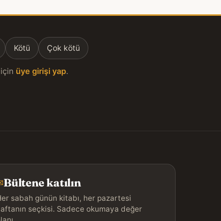
Kötü
Çok kötü
için
üye girişi yap
.
Bültene katılın
✉
er sabah günün kitabı, her pazartesi
aftanın seçkisi. Sadece okumaya değer
lanı.