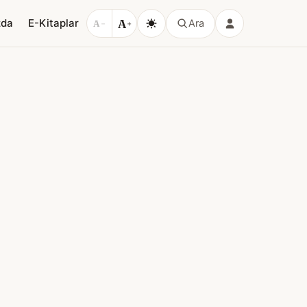
A
zda
E-Kitaplar
Ara
A
−
+