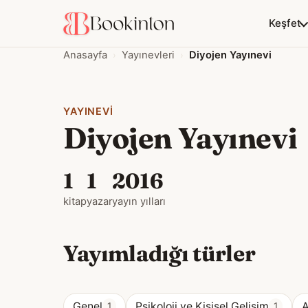
Keşfet
Anasayfa
Yayınevleri
Diyojen Yayınevi
YAYINEVI
Diyojen Yayınevi
1
1
2016
kitap
yazar
yayın yılları
Yayımladığı türler
Genel
Psikoloji ve Kişisel Gelişim
A
1
1