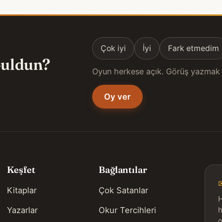
Çok iyi
İyi
Fark etmedim
 buldun?
Oyun herkese açık. Görüş yazmak 
Oy ver
Keşfet
Bağlantılar
Kitaplar
Çok Satanlar
H
Yazarlar
Okur Tercihleri
h
o