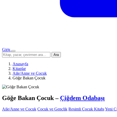
Giriş
Menü
Sitede
Ara
ara
Anasayfa
Kitaplar
Aile/Anne ve Çocuk
Göğe Bakan Çocuk
Göğe Bakan Çocuk
–
Çiğdem Odabaşı
Aile/Anne ve Çocuk
Çocuk ve Gençlik
Resimli Çocuk Kitabı
Yeni Ç