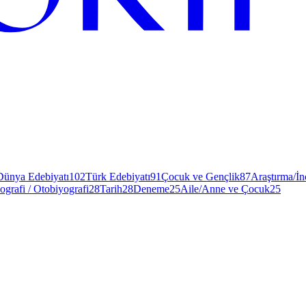
Dünya Edebiyatı
102
Türk Edebiyatı
91
Çocuk ve Gençlik
87
Araştırma/İ
ografi / Otobiyografi
28
Tarih
28
Deneme
25
Aile/Anne ve Çocuk
25