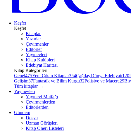
Keşfet
Keşfet
Kitaplar
Yazarlar
Çevirmenler
Editörler
Yayınevleri
Kitap Kulüpleri
Edebiyat Haritası
Kitap Kategorileri
Genel
475
Yeni Çıkan Kitaplar
354
Çağdaş Dünya Edebiyatı
120
Gelişim
37
Fantastik ve Bilim Kurgu
32
Polisiye ve Macera
29
Biy
Tüm kitaplar
→
Yayınevleri
Yayınevi Mutfağı
Çevirmenlerden
Editörlerden
Gündem
Dosya
Uzman Görüşleri
Kitap Öneri Listeleri