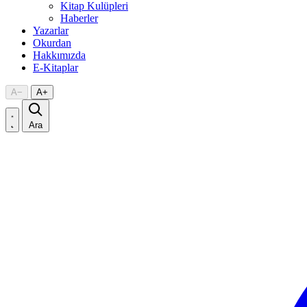
Kitap Kulüpleri
Haberler
Yazarlar
Okurdan
Hakkımızda
E-Kitaplar
A
−
A
+
Ara