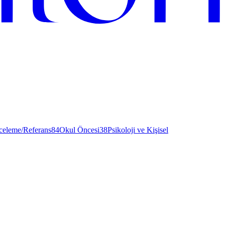
nceleme/Referans
84
Okul Öncesi
38
Psikoloji ve Kişisel