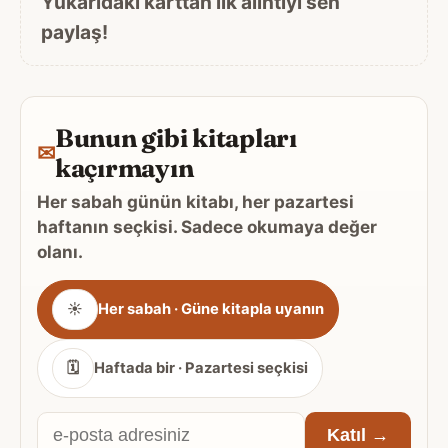
Yukarıdaki karttan ilk alıntıyı sen
paylaş!
Bunun gibi kitapları
✉
kaçırmayın
Her sabah günün kitabı, her pazartesi
haftanın seçkisi. Sadece okumaya değer
olanı.
Gönderim
☀
Her sabah · Güne kitapla uyanın
sıklığı
🗓
Haftada bir · Pazartesi seçkisi
E-
Katıl →