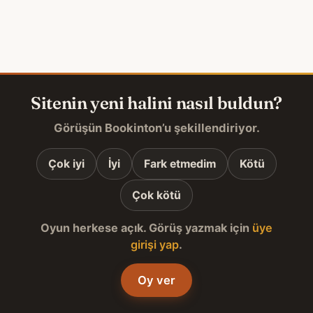
Sitenin yeni halini nasıl buldun?
Görüşün Bookinton’u şekillendiriyor.
Çok iyi
İyi
Fark etmedim
Kötü
Çok kötü
Oyun herkese açık. Görüş yazmak için
üye
girişi yap
.
Oy ver