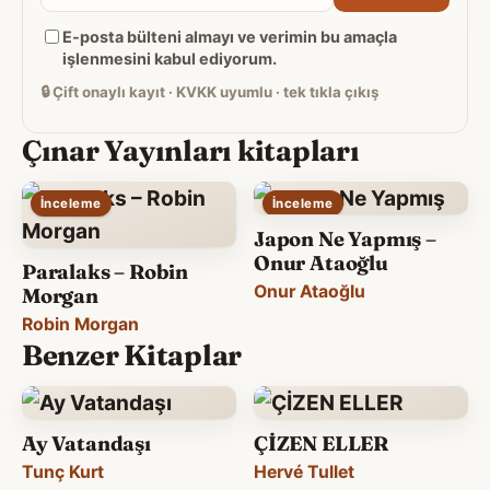
posta
E-posta bülteni almayı ve verimin bu amaçla
adresiniz
işlenmesini kabul ediyorum.
🔒
Çift onaylı kayıt · KVKK uyumlu · tek tıkla çıkış
Çınar Yayınları kitapları
İnceleme
İnceleme
Japon Ne Yapmış –
Onur Ataoğlu
Paralaks – Robin
Onur Ataoğlu
Morgan
Robin Morgan
Benzer Kitaplar
Ay Vatandaşı
ÇİZEN ELLER
Tunç Kurt
Hervé Tullet