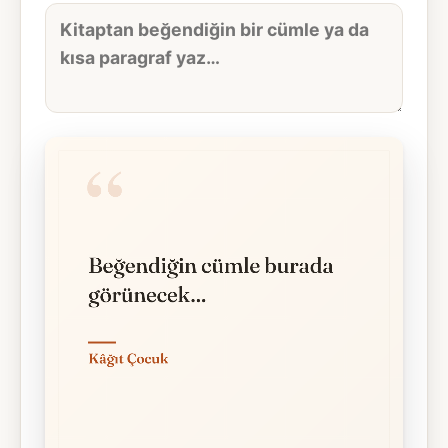
Alıntı
metni