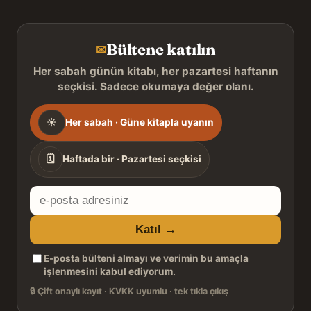
Bültene katılın
✉
Her sabah günün kitabı, her pazartesi haftanın
seçkisi. Sadece okumaya değer olanı.
Gönderim
☀
Her sabah · Güne kitapla uyanın
sıklığı
🗓
Haftada bir · Pazartesi seçkisi
E-
posta
Katıl →
adresiniz
E-posta bülteni almayı ve verimin bu amaçla
işlenmesini kabul ediyorum.
🔒
Çift onaylı kayıt · KVKK uyumlu · tek tıkla çıkış