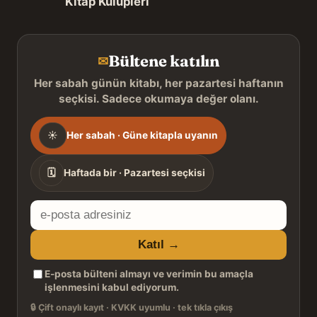
Kitap Kulüpleri
Bültene katılın
✉
Her sabah günün kitabı, her pazartesi haftanın
seçkisi. Sadece okumaya değer olanı.
Gönderim
☀
Her sabah · Güne kitapla uyanın
sıklığı
🗓
Haftada bir · Pazartesi seçkisi
E-
posta
Katıl →
adresiniz
E-posta bülteni almayı ve verimin bu amaçla
işlenmesini kabul ediyorum.
🔒
Çift onaylı kayıt · KVKK uyumlu · tek tıkla çıkış