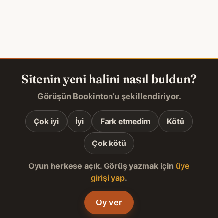
Sitenin yeni halini nasıl buldun?
Görüşün Bookinton’u şekillendiriyor.
Çok iyi
İyi
Fark etmedim
Kötü
Çok kötü
Oyun herkese açık. Görüş yazmak için
üye
girişi yap
.
Oy ver