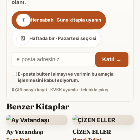
olanı.
Gönderim
☀
Her sabah · Güne kitapla uyanın
sıklığı
🗓
Haftada bir · Pazartesi seçkisi
E-
Katıl →
posta
E-posta bülteni almayı ve verimin bu amaçla
adresiniz
işlenmesini kabul ediyorum.
🔒
Çift onaylı kayıt · KVKK uyumlu · tek tıkla çıkış
Benzer Kitaplar
Ay Vatandaşı
ÇİZEN ELLER
Tunç Kurt
Hervé Tullet