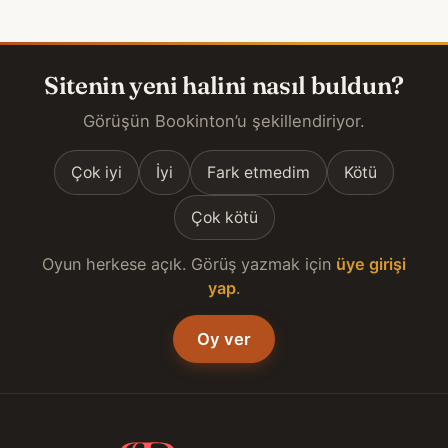
Sitenin yeni halini nasıl buldun?
Görüşün Bookinton’u şekillendiriyor.
Çok iyi
İyi
Fark etmedim
Kötü
Çok kötü
Oyun herkese açık. Görüş yazmak için
üye girişi
yap
.
Oy ver