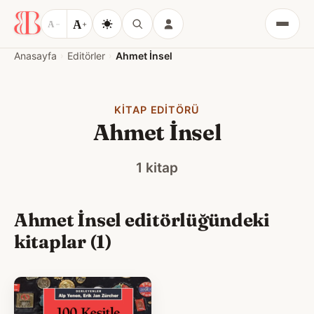
A
A
−
+
Menü
Anasayfa
Editörler
Ahmet İnsel
KITAP EDITÖRÜ
Ahmet İnsel
1 kitap
Ahmet İnsel editörlüğündeki
kitaplar (1)