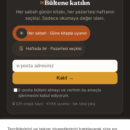
Bültene katılın
✉
Her sabah günün kitabı, her pazartesi haftanın
seçkisi. Sadece okumaya değer olanı.
Gönderim
☀
Her sabah · Güne kitapla uyanın
sıklığı
🗓
Haftada bir · Pazartesi seçkisi
E-
posta
Katıl →
adresiniz
E-posta bülteni almayı ve verimin bu amaçla
işlenmesini kabul ediyorum.
🔒
Çift onaylı kayıt · KVKK uyumlu · tek tıkla çıkış
Tercihlerinizi ve tekrar ziyaretlerinizi hatırlayarak size en