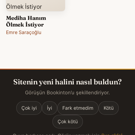
Mediha Hanım
Ölmek İstiyor
Emre Saraçoğlu
Sitenin yeni halini nasıl buldun?
Görüşün Bookinton’u şekillendiriyor.
Çok iyi
İyi
Fark etmedim
Kötü
Çok kötü