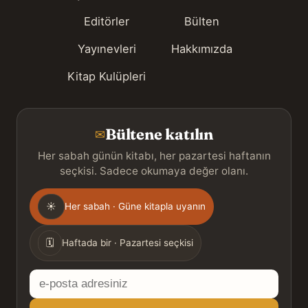
Editörler
Bülten
Yayınevleri
Hakkımızda
Kitap Kulüpleri
Bültene katılın
✉
Her sabah günün kitabı, her pazartesi haftanın
seçkisi. Sadece okumaya değer olanı.
Gönderim
☀
Her sabah · Güne kitapla uyanın
sıklığı
🗓
Haftada bir · Pazartesi seçkisi
E-
posta