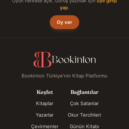
Oyun herkese açık. Görüş yazmak için
üye girişi
yap
.
Oy ver
Bookinton Türkiye'nin Kitap Platformu
Keşfet
Bağlantılar
Kitaplar
Çok Satanlar
Yazarlar
Okur Tercihleri
Çevirmenler
Günün Kitabı