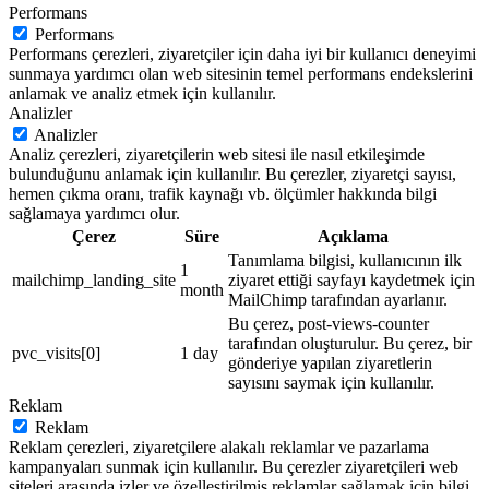
Performans
Performans
Performans çerezleri, ziyaretçiler için daha iyi bir kullanıcı deneyimi
sunmaya yardımcı olan web sitesinin temel performans endekslerini
anlamak ve analiz etmek için kullanılır.
Analizler
Analizler
Analiz çerezleri, ziyaretçilerin web sitesi ile nasıl etkileşimde
bulunduğunu anlamak için kullanılır. Bu çerezler, ziyaretçi sayısı,
hemen çıkma oranı, trafik kaynağı vb. ölçümler hakkında bilgi
sağlamaya yardımcı olur.
Çerez
Süre
Açıklama
Tanımlama bilgisi, kullanıcının ilk
1
mailchimp_landing_site
ziyaret ettiği sayfayı kaydetmek için
month
MailChimp tarafından ayarlanır.
Bu çerez, post-views-counter
tarafından oluşturulur. Bu çerez, bir
pvc_visits[0]
1 day
gönderiye yapılan ziyaretlerin
sayısını saymak için kullanılır.
Reklam
Reklam
Reklam çerezleri, ziyaretçilere alakalı reklamlar ve pazarlama
kampanyaları sunmak için kullanılır. Bu çerezler ziyaretçileri web
siteleri arasında izler ve özelleştirilmiş reklamlar sağlamak için bilgi