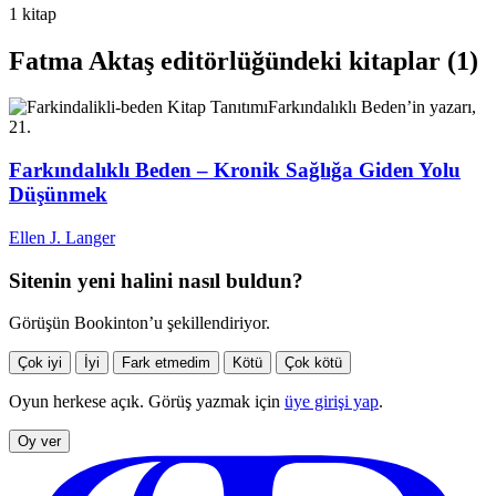
1 kitap
Fatma Aktaş editörlüğündeki kitaplar (1)
Kitap Tanıtımı
Farkındalıklı Beden’in yazarı,
21.
Farkındalıklı Beden – Kronik Sağlığa Giden Yolu
Düşünmek
Ellen J. Langer
Sitenin yeni halini nasıl buldun?
Görüşün Bookinton’u şekillendiriyor.
Çok iyi
İyi
Fark etmedim
Kötü
Çok kötü
Oyun herkese açık. Görüş yazmak için
üye girişi yap
.
Oy ver