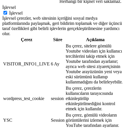
Herhangi bir kişisel veri saklamaz.
İşlevsel
İşlevsel
İşlevsel çerezler, web sitesinin içeriğini sosyal medya
platformlarında paylaşmak, geri bildirim toplamak ve diğer üçüncü
taraf özellikleri gibi belirli işlevlerin gerçekleştirilmesine yardımcı
olur.
Çerez
Süre
Açıklama
Bu çerez, sitelere gömülü
Youtube videoları için kullanıcı
tercihlerini takip etmek için
Youtube tarafından ayarlanır;
VISITOR_INFO1_LIVE
6 Ay
ayrıca web sitesi ziyaretçisinin
Youtube arayüzünün yeni veya
eski sürümünü kullanıp
kullanmadığını da belirleyebilir.
Bu çerez, çerezlerin
kullanıcıların tarayıcısında
wordpress_test_cookie
session
etkinleştirilip
etkinleştirilmediğini kontrol
etmek için kullanılır.
Bu çerez, gömülü videoların
YSC
Session
görüntülerini izlemek için
YouTube tarafından ayarlanır.