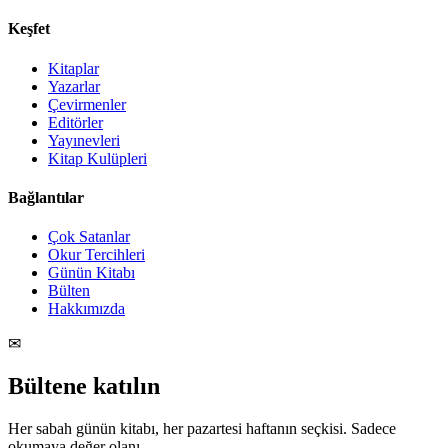
Keşfet
Kitaplar
Yazarlar
Çevirmenler
Editörler
Yayınevleri
Kitap Kulüpleri
Bağlantılar
Çok Satanlar
Okur Tercihleri
Günün Kitabı
Bülten
Hakkımızda
✉
Bültene katılın
Her sabah günün kitabı, her pazartesi haftanın seçkisi. Sadece
okumaya değer olanı.