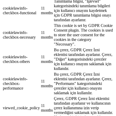
Tanımlama bilgisi, "İşlevsel"
kategorisindeki tanımlama bilgileri
cookielawinfo-
11
için kullanıcı onayını kaydetmek
checkbox-functional
months
için GDPR tanımlama bilgisi onayı
tarafından ayarlanır.
This cookie is set by GDPR Cookie
Consent plugin. The cookies is used
cookielawinfo-
11
to store the user consent for the
checkbox-necessary
months
cookies in the category
"Necessary".
Bu çerez, GDPR Çerez İzni
eklentisi tarafından ayarlanır. Çerez,
cookielawinfo-
11
"Diğer" kategorisindeki çerezler
checkbox-others
months
için kullanıcı onayını saklamak için
kullanılır.
Bu çerez, GDPR Çerez İzni
cookielawinfo-
eklentisi tarafından ayarlanır. Çerez,
11
checkbox-
"Performans" kategorisindeki
months
performance
çerezler için kullanıcı onayını
saklamak için kullanılır.
Çerez, GDPR Çerez İzni eklentisi
tarafından ayarlanır ve kullanıcının
11
viewed_cookie_policy
çerez kullanımına izin verip
months
vermediğini saklamak için kullanılır.