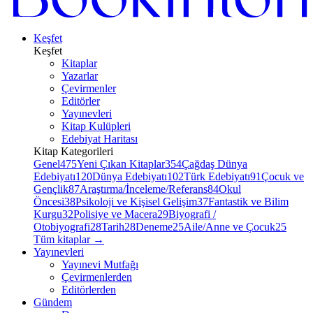
Keşfet
Keşfet
Kitaplar
Yazarlar
Çevirmenler
Editörler
Yayınevleri
Kitap Kulüpleri
Edebiyat Haritası
Kitap Kategorileri
Genel
475
Yeni Çıkan Kitaplar
354
Çağdaş Dünya
Edebiyatı
120
Dünya Edebiyatı
102
Türk Edebiyatı
91
Çocuk ve
Gençlik
87
Araştırma/İnceleme/Referans
84
Okul
Öncesi
38
Psikoloji ve Kişisel Gelişim
37
Fantastik ve Bilim
Kurgu
32
Polisiye ve Macera
29
Biyografi /
Otobiyografi
28
Tarih
28
Deneme
25
Aile/Anne ve Çocuk
25
Tüm kitaplar
→
Yayınevleri
Yayınevi Mutfağı
Çevirmenlerden
Editörlerden
Gündem