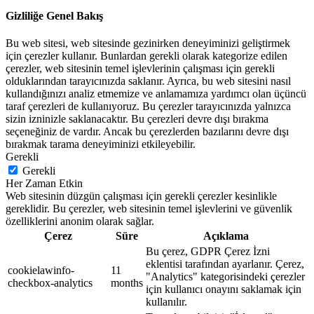
Gizliliğe Genel Bakış
Bu web sitesi, web sitesinde gezinirken deneyiminizi geliştirmek
için çerezler kullanır. Bunlardan gerekli olarak kategorize edilen
çerezler, web sitesinin temel işlevlerinin çalışması için gerekli
olduklarından tarayıcınızda saklanır. Ayrıca, bu web sitesini nasıl
kullandığınızı analiz etmemize ve anlamamıza yardımcı olan üçüncü
taraf çerezleri de kullanıyoruz. Bu çerezler tarayıcınızda yalnızca
sizin izninizle saklanacaktır. Bu çerezleri devre dışı bırakma
seçeneğiniz de vardır. Ancak bu çerezlerden bazılarını devre dışı
bırakmak tarama deneyiminizi etkileyebilir.
Gerekli
Gerekli
Her Zaman Etkin
Web sitesinin düzgün çalışması için gerekli çerezler kesinlikle
gereklidir. Bu çerezler, web sitesinin temel işlevlerini ve güvenlik
özelliklerini anonim olarak sağlar.
Çerez
Süre
Açıklama
Bu çerez, GDPR Çerez İzni
eklentisi tarafından ayarlanır. Çerez,
cookielawinfo-
11
"Analytics" kategorisindeki çerezler
checkbox-analytics
months
için kullanıcı onayını saklamak için
kullanılır.