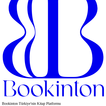
Bookinton Türkiye'nin Kitap Platformu