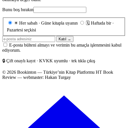
Bunu boş bırakın
Gönderim
☀
Her sabah · Güne kitapla uyanın
🗓
Haftada bir ·
sıklığı
Pazartesi seçkisi
E-
Katıl →
posta
E-posta bülteni almayı ve verimin bu amaçla işlenmesini kabul
adresiniz
ediyorum.
🔒
Çift onaylı kayıt · KVKK uyumlu · tek tıkla çıkış
© 2026 Bookinton — Türkiye’nin Kitap Platformu
HT Book
Review — webmaster: Hakan Turgay