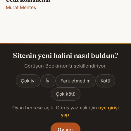
Murat Menteş
Sitenin yeni halini nasıl buldun?
Görüşün Bookinton’u şekillendiriyor.
Çok iyi
İyi
Fark etmedim
Kötü
Çok kötü
Oyun herkese açık. Görüş yazmak için
üye girişi
yap
.
Oy ver