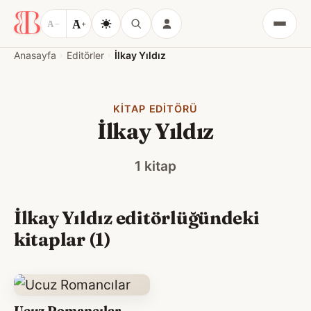
A
A
−
+
Menü
Anasayfa
Editörler
İlkay Yıldız
KITAP EDITÖRÜ
İlkay Yıldız
1 kitap
İlkay Yıldız editörlüğündeki
kitaplar (1)
Ucuz Romancılar