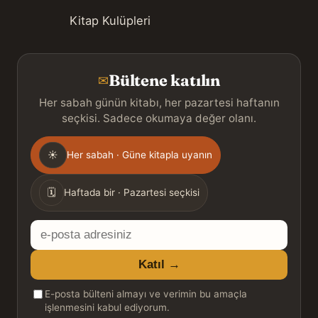
Kitap Kulüpleri
Bültene katılın
✉
Her sabah günün kitabı, her pazartesi haftanın
seçkisi. Sadece okumaya değer olanı.
Gönderim
☀
Her sabah · Güne kitapla uyanın
sıklığı
🗓
Haftada bir · Pazartesi seçkisi
E-
posta
Katıl →
adresiniz
E-posta bülteni almayı ve verimin bu amaçla
işlenmesini kabul ediyorum.