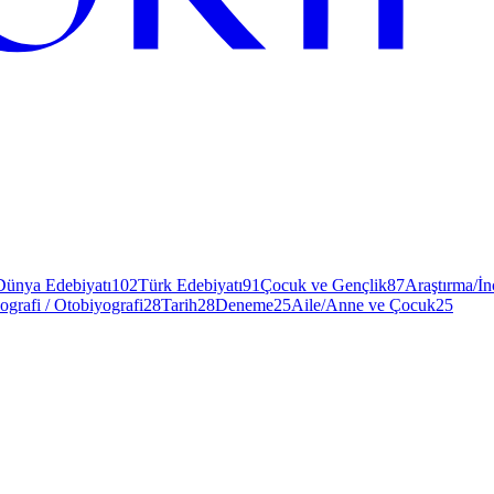
Dünya Edebiyatı
102
Türk Edebiyatı
91
Çocuk ve Gençlik
87
Araştırma/İ
ografi / Otobiyografi
28
Tarih
28
Deneme
25
Aile/Anne ve Çocuk
25