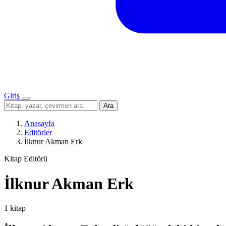
Giriş
Menü
Sitede
Ara
ara
Anasayfa
Editörler
İlknur Akman Erk
Kitap Editörü
İlknur Akman Erk
1 kitap