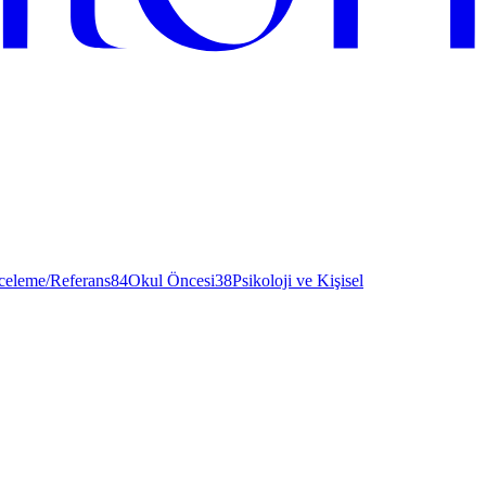
nceleme/Referans
84
Okul Öncesi
38
Psikoloji ve Kişisel