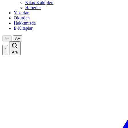
Kitap Kulüpleri
Haberler
Yazarlar
Okurdan
Hakkımızda
E-Kitaplar
A
−
A
+
Ara