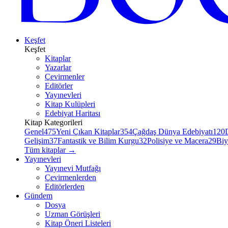
Keşfet
Keşfet
Kitaplar
Yazarlar
Çevirmenler
Editörler
Yayınevleri
Kitap Kulüpleri
Edebiyat Haritası
Kitap Kategorileri
Genel
475
Yeni Çıkan Kitaplar
354
Çağdaş Dünya Edebiyatı
120
Gelişim
37
Fantastik ve Bilim Kurgu
32
Polisiye ve Macera
29
Biy
Tüm kitaplar
→
Yayınevleri
Yayınevi Mutfağı
Çevirmenlerden
Editörlerden
Gündem
Dosya
Uzman Görüşleri
Kitap Öneri Listeleri