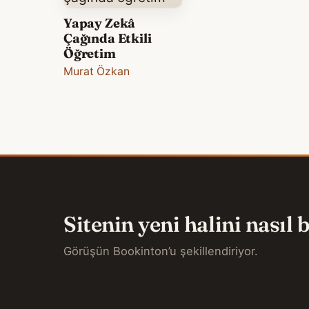
Yapay Zekâ
Çağında Etkili
Öğretim
Murat Özkan
Sitenin yeni halini nasıl
Görüşün Bookinton’u şekillendiriyor.