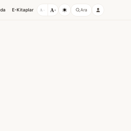
A
zda
E-Kitaplar
Ara
A
−
+