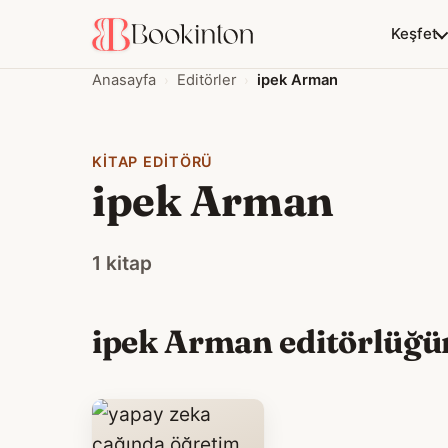
Keşfet
Anasayfa
Editörler
ipek Arman
KITAP EDITÖRÜ
ipek Arman
1 kitap
ipek Arman editörlüğün