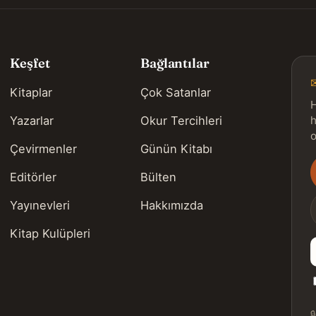
Keşfet
Bağlantılar
Kitaplar
Çok Satanlar
H
Yazarlar
Okur Tercihleri
h
o
Çevirmenler
Günün Kitabı
Editörler
Bülten
s
Yayınevleri
Hakkımızda
Kitap Kulüpleri
