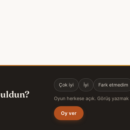
Çok iyi
İyi
Fark etmedim
 buldun?
Oyun herkese açık. Görüş yazmak 
Oy ver