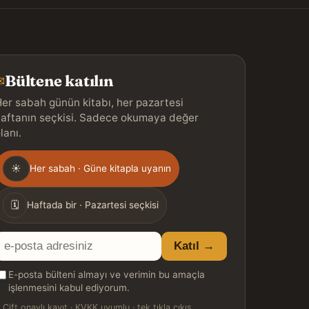
Bültene katılın
✉
er sabah günün kitabı, her pazartesi
aftanın seçkisi. Sadece okumaya değer
lanı.
Gönderim
☀
Her sabah · Güne kitapla uyanın
ıklığı
🗓
Haftada bir · Pazartesi seçkisi
E-
Katıl →
posta
E-posta bülteni almayı ve verimin bu amaçla
adresiniz
işlenmesini kabul ediyorum.

Çift onaylı kayıt · KVKK uyumlu · tek tıkla çıkış