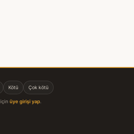
Kötü
Çok kötü
için
üye girişi yap
.