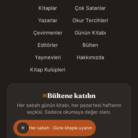
Kitaplar
Çok Satanlar
Yazarlar
Okur Tercihleri
Çevirmenler
Günün Kitabı
Editörler
Bülten
Yayınevleri
Hakkımızda
Kitap Kulüpleri
Bültene katılın
✉
Her sabah günün kitabı, her pazartesi haftanın
seçkisi. Sadece okumaya değer olanı.
Gönderim
☀
Her sabah · Güne kitapla uyanın
sıklığı