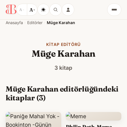
A
A
−
+
Menü
Anasayfa
Editörler
Müge Karahan
KITAP EDITÖRÜ
Müge Karahan
3 kitap
Müge Karahan editörlüğündeki
kitaplar (3)
Philip Roth-Meme