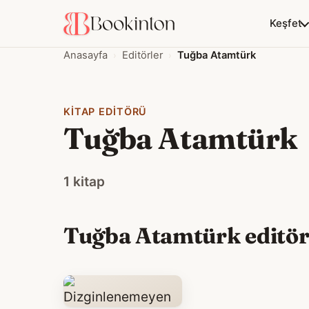
Keşfet
Anasayfa
Editörler
Tuğba Atamtürk
KITAP EDITÖRÜ
Tuğba Atamtürk
1 kitap
Tuğba Atamtürk editörl