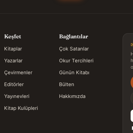
Keşfet
Bağlantılar
Kitaplar
Çok Satanlar
H
Yazarlar
Okur Tercihleri
h
o
Çevirmenler
Günün Kitabı
Editörler
Bülten
s
Yayınevleri
Hakkımızda
Kitap Kulüpleri