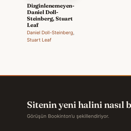
Dizginlenemeyen-
Daniel Doll-
Steinberg, Stuart
Leaf
Daniel Doll-Steinberg
,
Stuart Leaf
Sitenin yeni halini nasıl
Görüşün Bookinton’u şekillendiriyor.