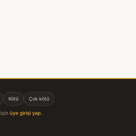
Kötü
Çok kötü
için
üye girişi yap
.