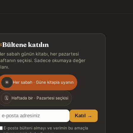
Bültene katılın
✉
er sabah günün kitabı, her pazartesi
aftanın seçkisi. Sadece okumaya değer
lanı.
Gönderim
☀
Her sabah · Güne kitapla uyanın
ıklığı
🗓
Haftada bir · Pazartesi seçkisi
E-
Katıl →
posta
E-posta bülteni almayı ve verimin bu amaçla
adresiniz