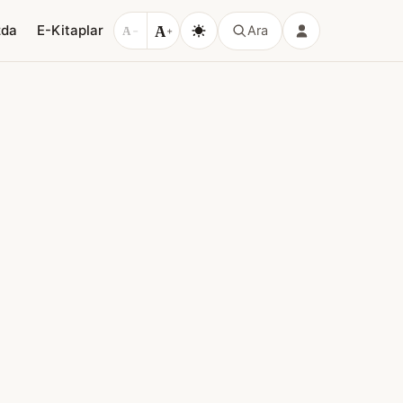
A
zda
E-Kitaplar
Ara
A
−
+