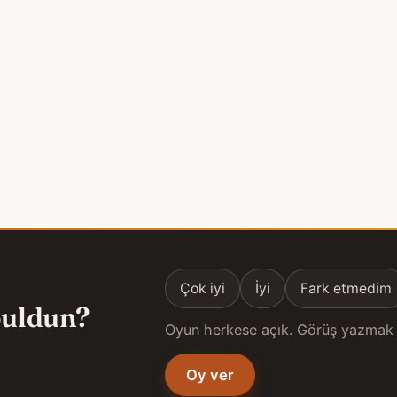
Çok iyi
İyi
Fark etmedim
 buldun?
Oyun herkese açık. Görüş yazmak 
Oy ver