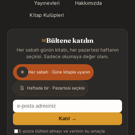
Yayınevleri
Hakkımızda
Kitap Kulüpleri
Bültene katılın
✉
Her sabah günün kitabı, her pazartesi haftanın
seçkisi. Sadece okumaya değer olanı.
Gönderim
☀
Her sabah · Güne kitapla uyanın
sıklığı
🗓
Haftada bir · Pazartesi seçkisi
E-
posta
Katıl →
adresiniz
E-posta bülteni almayı ve verimin bu amaçla