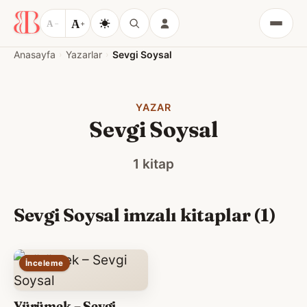
A
A
−
+
Menü
Anasayfa
Yazarlar
Sevgi Soysal
YAZAR
Sevgi Soysal
1 kitap
Sevgi Soysal imzalı kitaplar (1)
İnceleme
Yürümek – Sevgi