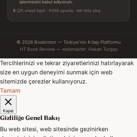
işlenmesini kabul ediyorum.
🔒
Çift onaylı kayıt · KVKK uyumlu · tek tıkla çıkış
© 2026 Bookinton — Türkiye’nin Kitap Platformu
HT Book Review — webmaster: Hakan Turgay
Tercihlerinizi ve tekrar ziyaretlerinizi hatırlayarak
size en uygun deneyimi sunmak için web
sitemizde çerezler kullanıyoruz.
Tamam
Kapat
Gizliliğe Genel Bakış
Bu web sitesi, web sitesinde gezinirken