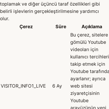
toplamak ve diğer üçüncü taraf özellikleri gibi
belirli işlevlerin gerçekleştirilmesine yardımcı
olur.
Çerez
Süre
Açıklama
Bu çerez, sitelere
gömülü Youtube
videoları için
kullanıcı tercihler
takip etmek için
Youtube tarafınd
ayarlanır; ayrıca
VISITOR_INFO1_LIVE
6 Ay
web sitesi
ziyaretçisinin
Youtube
arayüzünün yeni