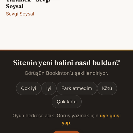
Soysal
Sevgi Soysal
Sitenin yeni halini nasıl buldun?
Görüşün Bookinton’u şekillendiriyor.
Çok iyi
İyi
Fark etmedim
Kötü
Çok kötü
Oyun herkese açık. Görüş yazmak için
üye girişi
yap
.