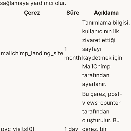
sağlamaya yardımcı olur.
Çerez
Süre
Açıklama
Tanımlama bilgisi,
kullanıcının ilk
ziyaret ettiği
1
sayfayı
mailchimp_landing_site
month
kaydetmek için
MailChimp
tarafından
ayarlanır.
Bu çerez, post-
views-counter
tarafından
oluşturulur. Bu
pvc_visits[0]
1 day
çerez, bir