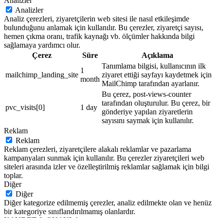
Analizler
Analizler
Analiz çerezleri, ziyaretçilerin web sitesi ile nasıl etkileşimde
bulunduğunu anlamak için kullanılır. Bu çerezler, ziyaretçi sayısı,
hemen çıkma oranı, trafik kaynağı vb. ölçümler hakkında bilgi
sağlamaya yardımcı olur.
Çerez
Süre
Açıklama
Tanımlama bilgisi, kullanıcının ilk
1
mailchimp_landing_site
ziyaret ettiği sayfayı kaydetmek için
month
MailChimp tarafından ayarlanır.
Bu çerez, post-views-counter
tarafından oluşturulur. Bu çerez, bir
pvc_visits[0]
1 day
gönderiye yapılan ziyaretlerin
sayısını saymak için kullanılır.
Reklam
Reklam
Reklam çerezleri, ziyaretçilere alakalı reklamlar ve pazarlama
kampanyaları sunmak için kullanılır. Bu çerezler ziyaretçileri web
siteleri arasında izler ve özelleştirilmiş reklamlar sağlamak için bilgi
toplar.
Diğer
Diğer
Diğer kategorize edilmemiş çerezler, analiz edilmekte olan ve henüz
bir kategoriye sınıflandırılmamış olanlardır.