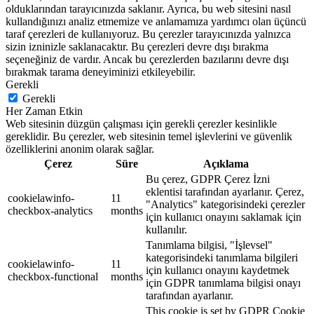
olduklarından tarayıcınızda saklanır. Ayrıca, bu web sitesini nasıl
kullandığınızı analiz etmemize ve anlamamıza yardımcı olan üçüncü
taraf çerezleri de kullanıyoruz. Bu çerezler tarayıcınızda yalnızca
sizin izninizle saklanacaktır. Bu çerezleri devre dışı bırakma
seçeneğiniz de vardır. Ancak bu çerezlerden bazılarını devre dışı
bırakmak tarama deneyiminizi etkileyebilir.
Gerekli
Gerekli
Her Zaman Etkin
Web sitesinin düzgün çalışması için gerekli çerezler kesinlikle
gereklidir. Bu çerezler, web sitesinin temel işlevlerini ve güvenlik
özelliklerini anonim olarak sağlar.
Çerez
Süre
Açıklama
Bu çerez, GDPR Çerez İzni
eklentisi tarafından ayarlanır. Çerez,
cookielawinfo-
11
"Analytics" kategorisindeki çerezler
checkbox-analytics
months
için kullanıcı onayını saklamak için
kullanılır.
Tanımlama bilgisi, "İşlevsel"
kategorisindeki tanımlama bilgileri
cookielawinfo-
11
için kullanıcı onayını kaydetmek
checkbox-functional
months
için GDPR tanımlama bilgisi onayı
tarafından ayarlanır.
This cookie is set by GDPR Cookie