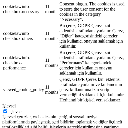
Consent plugin. The cookies is used
cookielawinfo-
11
to store the user consent for the
checkbox-necessary
months
cookies in the category
"Necessary".
Bu çerez, GDPR Çerez İzni
eklentisi tarafından ayarlanır. Çerez,
cookielawinfo-
11
"Diğer" kategorisindeki çerezler
checkbox-others
months
için kullanıcı onayını saklamak için
kullanılır.
Bu çerez, GDPR Çerez İzni
cookielawinfo-
eklentisi tarafından ayarlanır. Çerez,
11
checkbox-
"Performans" kategorisindeki
months
performance
çerezler için kullanıcı onayını
saklamak için kullanılır.
Çerez, GDPR Çerez İzni eklentisi
tarafından ayarlanır ve kullanıcının
11
viewed_cookie_policy
çerez kullanımına izin verip
months
vermediğini saklamak için kullanılır.
Herhangi bir kişisel veri saklamaz.
İşlevsel
İşlevsel
İşlevsel çerezler, web sitesinin içeriğini sosyal medya
platformlarında paylaşmak, geri bildirim toplamak ve diğer üçüncü
taraf özellikleri gibi belirli işlevlerin gerçekleştirilmesine yardımcı