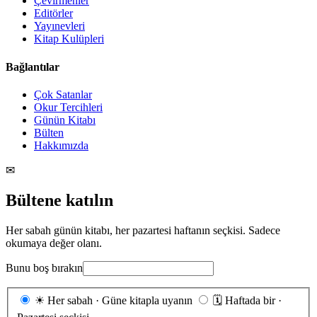
Çevirmenler
Editörler
Yayınevleri
Kitap Kulüpleri
Bağlantılar
Çok Satanlar
Okur Tercihleri
Günün Kitabı
Bülten
Hakkımızda
✉
Bültene katılın
Her sabah günün kitabı, her pazartesi haftanın seçkisi. Sadece
okumaya değer olanı.
Bunu boş bırakın
Gönderim
☀
Her sabah · Güne kitapla uyanın
🗓
Haftada bir ·
sıklığı