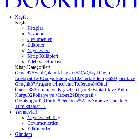
Keşfet
Keşfet
Kitaplar
Yazarlar
Çevirmenler
Editörler
Yayınevleri
Kitap Kulüpleri
Edebiyat Haritası
Kitap Kategorileri
Genel
475
Yeni Çıkan Kitaplar
354
Çağdaş Dünya
Edebiyatı
120
Dünya Edebiyatı
102
Türk Edebiyatı
91
Çocuk ve
Gençlik
87
Araştırma/İnceleme/Referans
84
Okul
Öncesi
38
Psikoloji ve Kişisel Gelişim
37
Fantastik ve Bilim
Kurgu
32
Polisiye ve Macera
29
Biyografi /
Otobiyografi
28
Tarih
28
Deneme
25
Aile/Anne ve Çocuk
25
Tüm kitaplar
→
Yayınevleri
Yayınevi Mutfağı
Çevirmenlerden
Editörlerden
Gündem