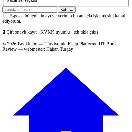
Pazartesi seçkisi
E-
Katıl →
posta
E-posta bülteni almayı ve verimin bu amaçla işlenmesini kabul
adresiniz
ediyorum.
🔒
Çift onaylı kayıt · KVKK uyumlu · tek tıkla çıkış
© 2026 Bookinton — Türkiye’nin Kitap Platformu
HT Book
Review — webmaster: Hakan Turgay