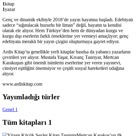
1
kitap
1
yazar
Genç ve dinamik ekibiyle 2018’de yayın hayatına başladı. Edebiyatı
sadece “sığınılacak huzurlu bir liman” değil, hayatın ta kendisi
olarak ele alıyor. Hem Türkiye’den hem de dünyadan kurgu ve
kurgu dışı eserlerin farklı örneklerine yer vermeyi amaçlıyor; genç
edebiyata meraklı bir yayın çizgisi oluşturmaya gayret ediyor.
Ardis Kitap’ta genellikle yerli kitaplar basılsa da yabancı yazarların
çevirileri yer alıyor. Mustafa Yaşar, Kıvanç Tanrıyar, Mertcan
Karakuşun gibi önemli isimlerin eserlerine yer veren yayınevi,
cinsiyet eşitliğini önemsiyor ve çeşitli sosyal hareketleri odağına
alıyor.
www.ardiskitap.com
Yayımladığı türler
Genel
1
Tüm kitapları
1
Kitap Tanıtımı
Mertcan Karakuş’un ilk