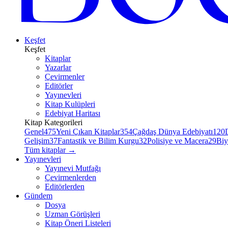
Keşfet
Keşfet
Kitaplar
Yazarlar
Çevirmenler
Editörler
Yayınevleri
Kitap Kulüpleri
Edebiyat Haritası
Kitap Kategorileri
Genel
475
Yeni Çıkan Kitaplar
354
Çağdaş Dünya Edebiyatı
120
Gelişim
37
Fantastik ve Bilim Kurgu
32
Polisiye ve Macera
29
Biy
Tüm kitaplar
→
Yayınevleri
Yayınevi Mutfağı
Çevirmenlerden
Editörlerden
Gündem
Dosya
Uzman Görüşleri
Kitap Öneri Listeleri