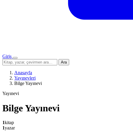
Giriş
Menü
Sitede
Ara
ara
Anasayfa
Yayınevleri
Bilge Yayınevi
Yayınevi
Bilge Yayınevi
1
kitap
1
yazar