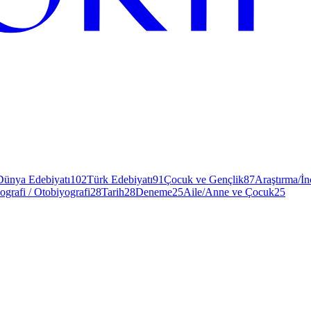
Dünya Edebiyatı
102
Türk Edebiyatı
91
Çocuk ve Gençlik
87
Araştırma/İ
ografi / Otobiyografi
28
Tarih
28
Deneme
25
Aile/Anne ve Çocuk
25