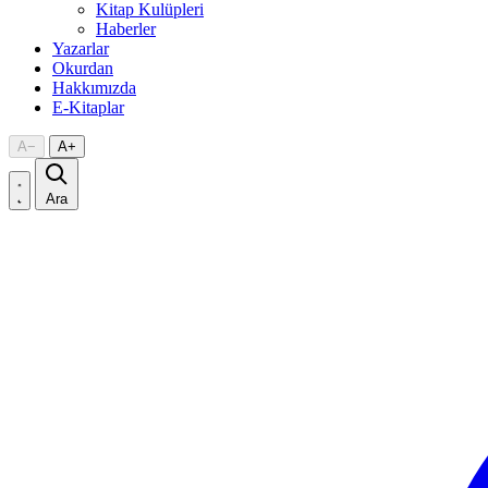
Kitap Kulüpleri
Haberler
Yazarlar
Okurdan
Hakkımızda
E-Kitaplar
A
−
A
+
Ara