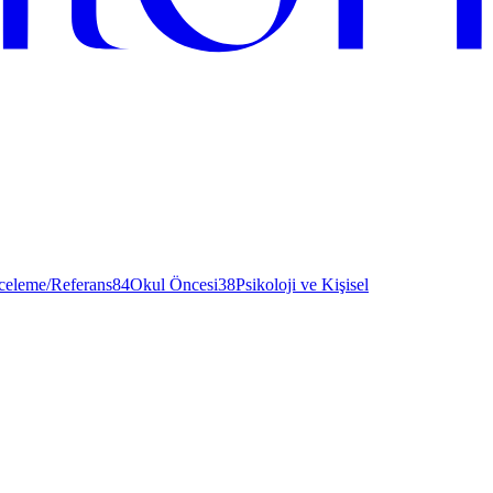
nceleme/Referans
84
Okul Öncesi
38
Psikoloji ve Kişisel