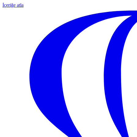
İçeriğe atla