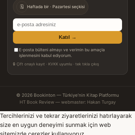
🗓
Haftada bir · Pazartesi seçkisi
E-
posta
Katıl →
adresiniz
E-posta bülteni almayı ve verimin bu amaçla
işlenmesini kabul ediyorum.
🔒
Çift onaylı kayıt · KVKK uyumlu · tek tıkla çıkış
© 2026 Bookinton — Türkiye’nin Kitap Platformu
HT Book Review — webmaster: Hakan Turgay
Tercihlerinizi ve tekrar ziyaretlerinizi hatırlayarak
size en uygun deneyimi sunmak için web
sitemizde çerezler kullanıyoruz.