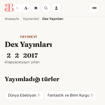
A
A
−
+
Menü
Anasayfa
Yayınevleri
Dex Yayınları
YAYINEVI
Dex Yayınları
2
2
2017
kitap
yazar
yayın yılları
Yayımladığı türler
Dünya Edebiyatı
Fantastik ve Bilim Kurgu
1
1