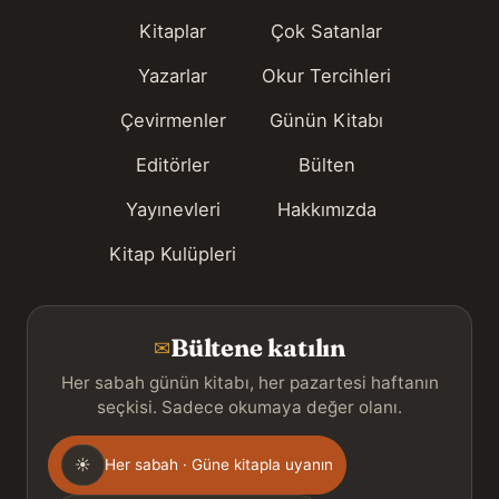
Kitaplar
Çok Satanlar
Yazarlar
Okur Tercihleri
Çevirmenler
Günün Kitabı
Editörler
Bülten
Yayınevleri
Hakkımızda
Kitap Kulüpleri
Bültene katılın
✉
Her sabah günün kitabı, her pazartesi haftanın
seçkisi. Sadece okumaya değer olanı.
Gönderim
☀
Her sabah · Güne kitapla uyanın
sıklığı