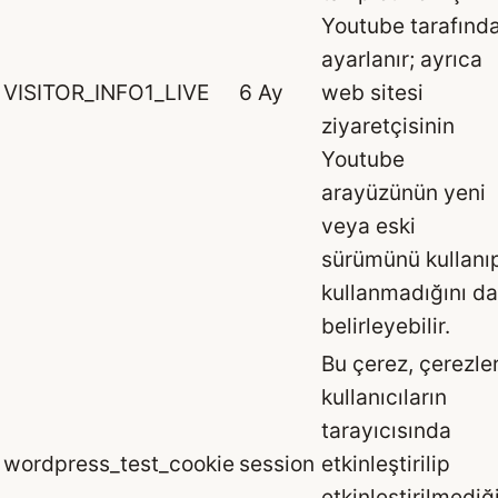
Youtube tarafınd
ayarlanır; ayrıca
VISITOR_INFO1_LIVE
6 Ay
web sitesi
ziyaretçisinin
Youtube
arayüzünün yeni
veya eski
sürümünü kullanı
kullanmadığını da
belirleyebilir.
Bu çerez, çerezle
kullanıcıların
tarayıcısında
wordpress_test_cookie
session
etkinleştirilip
etkinleştirilmediğ