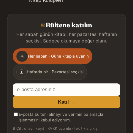
Kitap Kulüpleri
Bültene katılın
✉
Her sabah günün kitabı, her pazartesi haftanın
seçkisi. Sadece okumaya değer olanı.
Gönderim
☀
Her sabah · Güne kitapla uyanın
sıklığı
🗓
Haftada bir · Pazartesi seçkisi
E-
posta
Katıl →
adresiniz
E-posta bülteni almayı ve verimin bu amaçla
işlenmesini kabul ediyorum.
🔒
Çift onaylı kayıt · KVKK uyumlu · tek tıkla çıkış