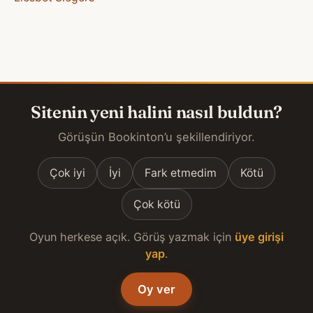
Sitenin yeni halini nasıl buldun?
Görüşün Bookinton’u şekillendiriyor.
Çok iyi
İyi
Fark etmedim
Kötü
Çok kötü
Oyun herkese açık. Görüş yazmak için
üye girişi
yap
.
Oy ver