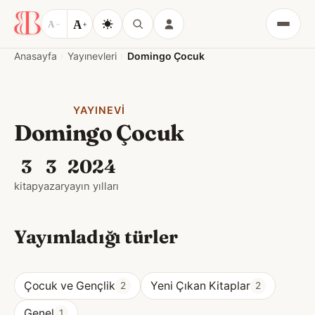
A
A
−
+
Menü
Anasayfa
Yayınevleri
Domingo Çocuk
YAYINEVI
Domingo Çocuk
3
3
2024
kitap
yazar
yayın yılları
Yayımladığı türler
Çocuk ve Gençlik
Yeni Çıkan Kitaplar
2
2
Genel
1