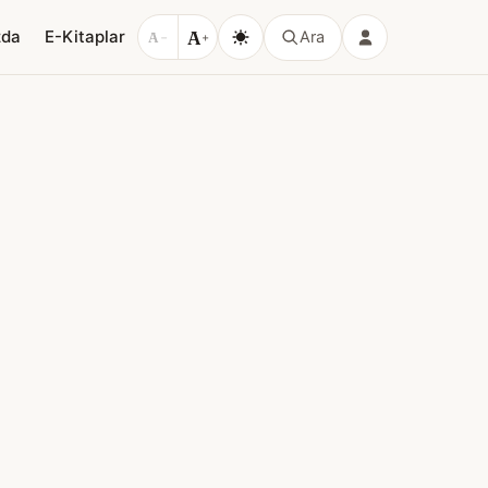
A
zda
E-Kitaplar
Ara
A
−
+