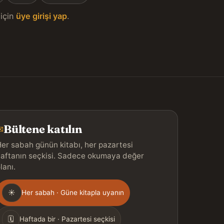
için
üye girişi yap
.
Bültene katılın
✉
er sabah günün kitabı, her pazartesi
aftanın seçkisi. Sadece okumaya değer
lanı.
Gönderim
☀
Her sabah · Güne kitapla uyanın
ıklığı
🗓
Haftada bir · Pazartesi seçkisi