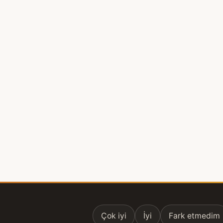
Çok iyi
İyi
Fark etmedim