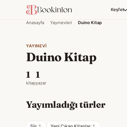
Keşfet
Anasayfa
Yayınevleri
Duino Kitap
YAYINEVI
Duino Kitap
1
1
kitap
yazar
Yayımladığı türler
Şiir
Yeni Çıkan Kitaplar
1
1