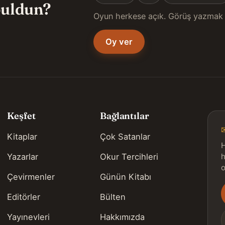
 buldun?
Oyun herkese açık. Görüş yazmak 
Oy ver
Keşfet
Bağlantılar
Kitaplar
Çok Satanlar
H
Yazarlar
Okur Tercihleri
h
o
Çevirmenler
Günün Kitabı
Editörler
Bülten
s
Yayınevleri
Hakkımızda