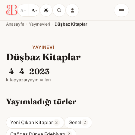
A
A
−
+
Menü
Anasayfa
Yayınevleri
Düşbaz Kitaplar
YAYINEVI
Düşbaz Kitaplar
4
4
2023
kitap
yazar
yayın yılları
Yayımladığı türler
Yeni Çıkan Kitaplar
Genel
3
2
Çağdaş Dünya Edebiyatı
2