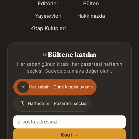
Editörler
Bülten
Yayınevleri
Hakkımızda
Kitap Kulüpleri
Bültene katılın
✉
Her sabah günün kitabı, her pazartesi haftanın
seçkisi. Sadece okumaya değer olanı.
Gönderim
☀
Her sabah · Güne kitapla uyanın
sıklığı
🗓
Haftada bir · Pazartesi seçkisi
E-
posta
Katıl →
adresiniz