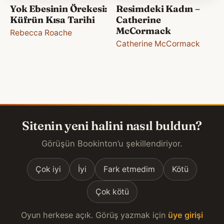
Yok Ebesinin Örekesi:
Resimdeki Kadın –
Küfrün Kısa Tarihi
Catherine
McCormack
Rebecca Roache
Catherine McCormack
Sitenin yeni halini nasıl buldun?
Görüşün Bookinton’u şekillendiriyor.
Çok iyi
İyi
Fark etmedim
Kötü
Çok kötü
Oyun herkese açık. Görüş yazmak için
üye girişi