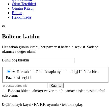
Okur Tercihleri
Günün Kitabı
Bülten
Hakkımızda
✉
Bültene katılın
Her sabah günün kitabı, her pazartesi haftanın seçkisi. Sadece
okumaya değer olanı.
Bunu boş bırakın
Gönderim
☀
Her sabah · Güne kitapla uyanın
🗓
Haftada bir ·
sıklığı
Pazartesi seçkisi
E-
Katıl →
posta
E-posta bülteni almayı ve verimin bu amaçla işlenmesini kabul
adresiniz
ediyorum.
🔒
Çift onaylı kayıt · KVKK uyumlu · tek tıkla çıkış