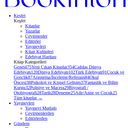
Keşfet
Keşfet
Kitaplar
Yazarlar
Çevirmenler
Editörler
Yayınevleri
Kitap Kulüpleri
Edebiyat Haritası
Kitap Kategorileri
Genel
475
Yeni Çıkan Kitaplar
354
Çağdaş Dünya
Edebiyatı
120
Dünya Edebiyatı
102
Türk Edebiyatı
91
Çocuk ve
Gençlik
87
Araştırma/İnceleme/Referans
84
Okul
Öncesi
38
Psikoloji ve Kişisel Gelişim
37
Fantastik ve Bilim
Kurgu
32
Polisiye ve Macera
29
Biyografi /
Otobiyografi
28
Tarih
28
Deneme
25
Aile/Anne ve Çocuk
25
Tüm kitaplar
→
Yayınevleri
Yayınevi Mutfağı
Çevirmenlerden
Editörlerden
Gündem