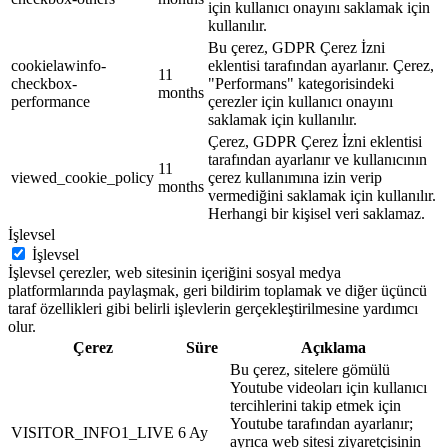
için kullanıcı onayını saklamak için
kullanılır.
Bu çerez, GDPR Çerez İzni
cookielawinfo-
eklentisi tarafından ayarlanır. Çerez,
11
checkbox-
"Performans" kategorisindeki
months
performance
çerezler için kullanıcı onayını
saklamak için kullanılır.
Çerez, GDPR Çerez İzni eklentisi
tarafından ayarlanır ve kullanıcının
11
viewed_cookie_policy
çerez kullanımına izin verip
months
vermediğini saklamak için kullanılır.
Herhangi bir kişisel veri saklamaz.
İşlevsel
İşlevsel
İşlevsel çerezler, web sitesinin içeriğini sosyal medya
platformlarında paylaşmak, geri bildirim toplamak ve diğer üçüncü
taraf özellikleri gibi belirli işlevlerin gerçekleştirilmesine yardımcı
olur.
Çerez
Süre
Açıklama
Bu çerez, sitelere gömülü
Youtube videoları için kullanıcı
tercihlerini takip etmek için
Youtube tarafından ayarlanır;
VISITOR_INFO1_LIVE
6 Ay
ayrıca web sitesi ziyaretçisinin