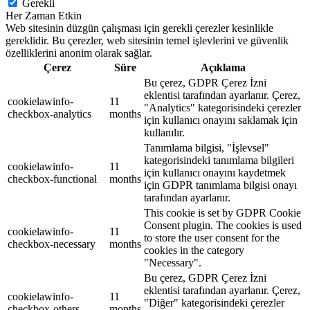
Gerekli
Her Zaman Etkin
Web sitesinin düzgün çalışması için gerekli çerezler kesinlikle
gereklidir. Bu çerezler, web sitesinin temel işlevlerini ve güvenlik
özelliklerini anonim olarak sağlar.
Çerez
Süre
Açıklama
Bu çerez, GDPR Çerez İzni
eklentisi tarafından ayarlanır. Çerez,
cookielawinfo-
11
"Analytics" kategorisindeki çerezler
checkbox-analytics
months
için kullanıcı onayını saklamak için
kullanılır.
Tanımlama bilgisi, "İşlevsel"
kategorisindeki tanımlama bilgileri
cookielawinfo-
11
için kullanıcı onayını kaydetmek
checkbox-functional
months
için GDPR tanımlama bilgisi onayı
tarafından ayarlanır.
This cookie is set by GDPR Cookie
Consent plugin. The cookies is used
cookielawinfo-
11
to store the user consent for the
checkbox-necessary
months
cookies in the category
"Necessary".
Bu çerez, GDPR Çerez İzni
eklentisi tarafından ayarlanır. Çerez,
cookielawinfo-
11
"Diğer" kategorisindeki çerezler
checkbox-others
months