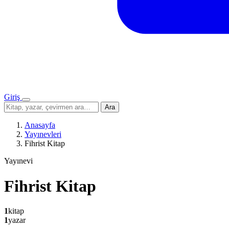
Giriş
Menü
Sitede
Ara
ara
Anasayfa
Yayınevleri
Fihrist Kitap
Yayınevi
Fihrist Kitap
1
kitap
1
yazar