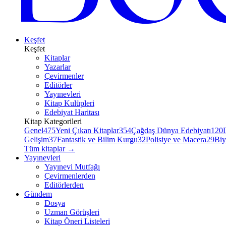
Keşfet
Keşfet
Kitaplar
Yazarlar
Çevirmenler
Editörler
Yayınevleri
Kitap Kulüpleri
Edebiyat Haritası
Kitap Kategorileri
Genel
475
Yeni Çıkan Kitaplar
354
Çağdaş Dünya Edebiyatı
120
Gelişim
37
Fantastik ve Bilim Kurgu
32
Polisiye ve Macera
29
Biy
Tüm kitaplar
→
Yayınevleri
Yayınevi Mutfağı
Çevirmenlerden
Editörlerden
Gündem
Dosya
Uzman Görüşleri
Kitap Öneri Listeleri