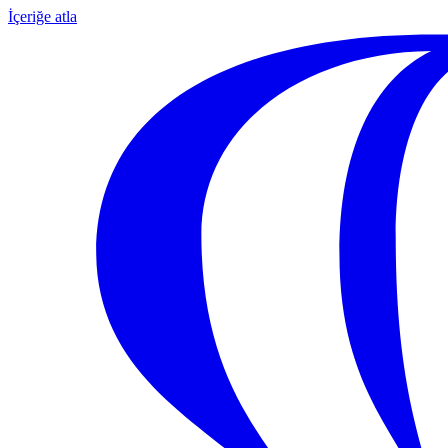
İçeriğe atla