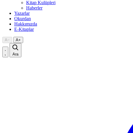
Kitap Kulüpleri
Haberler
Yazarlar
Okurdan
Hakkımızda
E-Kitaplar
A
−
A
+
Ara