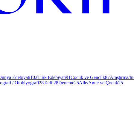
Dünya Edebiyatı
102
Türk Edebiyatı
91
Çocuk ve Gençlik
87
Araştırma/İ
ografi / Otobiyografi
28
Tarih
28
Deneme
25
Aile/Anne ve Çocuk
25