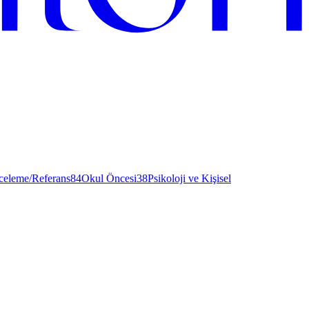
nceleme/Referans
84
Okul Öncesi
38
Psikoloji ve Kişisel